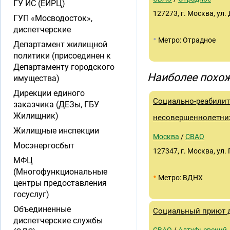
ГУ ИС (ЕИРЦ)
127273, г. Москва, ул.
ГУП «Мосводосток»,
диспетчерские
•
Метро: Отрадное
Департамент жилищной
политики (присоединен к
Департаменту городского
Наиболее похож
имущества)
Дирекции единого
Социально-реабилит
заказчика (ДЕЗы, ГБУ
Жилищник)
несовершеннолетни
Жилищные инспекции
Москва
/
СВАО
Мосэнергосбыт
127347, г. Москва, ул. 
МФЦ
(Многофункциональные
•
Метро: ВДНХ
центры предоставления
госуслуг)
Объединенные
Социальный приют д
диспетчерские службы