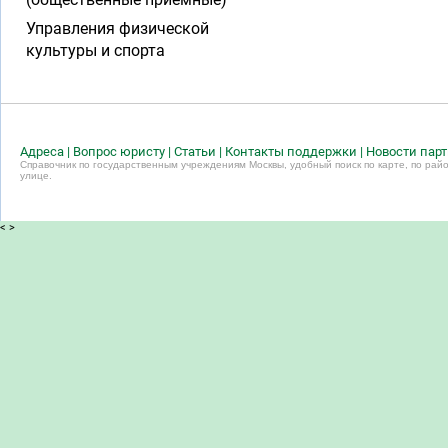
Управления физической
культуры и спорта
Адреса
|
Вопрос юристу
|
Статьи
|
Контакты поддержки
|
Новости пар
Справочник по государственным учреждениям Москвы, удобный поиск по карте, по райо
улице.
<
>