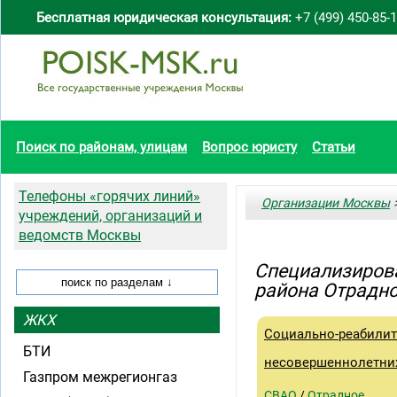
Бесплатная юридическая консультация:
+7 (499) 450-85-
Поиск по районам, улицам
Вопрос юристу
Статьи
Телефоны «горячих линий»
Организации Москвы
>
учреждений, организаций и
ведомств Москвы
Специализиров
района Отрадн
ЖКХ
Социально-реабили
БТИ
несовершеннолетних
Газпром межрегионгаз
СВАО
/
Отрадное