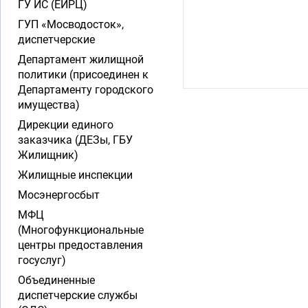
ГУ ИС (ЕИРЦ)
ГУП «Мосводосток»,
диспетчерские
Департамент жилищной
политики (присоединен к
Департаменту городского
имущества)
Дирекции единого
заказчика (ДЕЗы, ГБУ
Жилищник)
Жилищные инспекции
Мосэнергосбыт
МФЦ
(Многофункциональные
центры предоставления
госуслуг)
Объединенные
диспетчерские службы