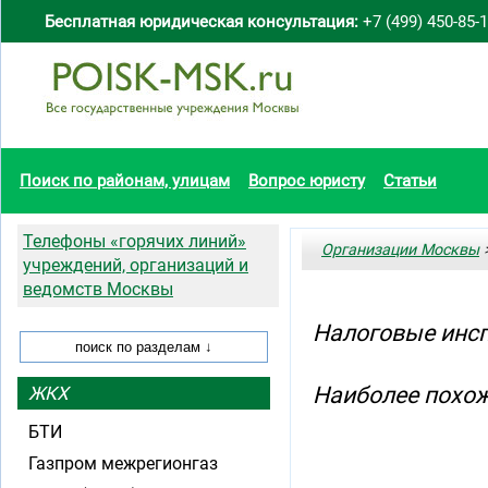
Бесплатная юридическая консультация:
+7 (499) 450-85-
Поиск по районам, улицам
Вопрос юристу
Статьи
Телефоны «горячих линий»
Организации Москвы
>
учреждений, организаций и
ведомств Москвы
Налоговые инсп
Наиболее похож
ЖКХ
БТИ
Газпром межрегионгаз