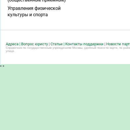
Управления физической
культуры и спорта
Адреса
|
Вопрос юристу
|
Статьи
|
Контакты поддержки
|
Новости пар
Справочник по государственным учреждениям Москвы, удобный поиск по карте, по райо
улице.
<
>