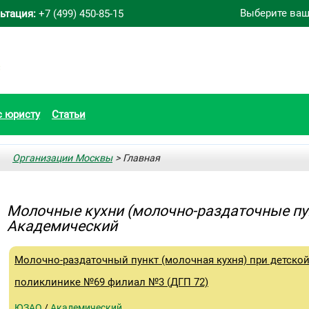
Выберите ваш
ьтация:
+7 (499) 450-85-15
с юристу
Статьи
Организации Москвы
> Главная
Молочные кухни (молочно-раздаточные пу
Академический
Молочно-раздаточный пункт (молочная кухня) при детско
поликлинике №69 филиал №3 (ДГП 72)
ЮЗАО
/
Академический