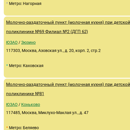
•
Метро: Нагорная
Молочно-раздаточный пункт (молочная кухня) при детско
поликлинике №69 Филиал №2 (ДГП 62)
ЮЗАО
/
Зюзино
117303, Москва, Азовская ул., д. 20, корп. 2, стр.2
•
Метро: Каховская
Молочно-раздаточный пункт (молочная кухня) при детско
поликлинике №81
ЮЗАО
/
Коньково
117485, Москва, Миклухо-Маклая ул., д. 47
•
Метро: Беляево