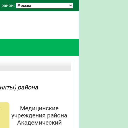
 район:
нкты) района
Медицинские
й
учреждения района
Академический