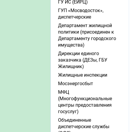
ГУ ИС (ЕИРЦ)
ГУП «Мосводосток»,
диспетчерские
Департамент жилищной
политики (присоединен к
Департаменту городского
имущества)
Дирекции единого
заказчика (ДЕЗы, ГБУ
Жилищник)
Жилищные инспекции
Мосэнергосбыт
МФЦ
(Многофункциональные
центры предоставления
госуслуг)
Объединенные
диспетчерские службы