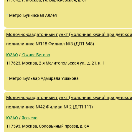
117042, г. Москва, ул. Бартеневская, д. 61
•
Метро: Бунинская Аллея
Молочно-раздаточный пункт (молочная кухня) при детско
поликлинике №118 Филиал №3 (ДГП 648)
ЮЗАО
/
Южное Бутово
117623, Москва, 2-я Мелитопольская ул., д. 21, к. 1
•
Метро: Бульвар Адмирала Ушакова
Молочно-раздаточный пункт (молочная кухня) при детско
поликлинике №42 Филиал № 2 (ДГП 111)
ЮЗАО
/
Ясенево
117593, Москва, Соловьиный проезд, д. 6А