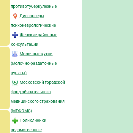
противотуберкулезные
Диспансеры
психоневрологические
Женские районные
консультации
й
Молочные кухни
(молочно-раздаточные
пункты)
Московский городской
фонд обязательного
медицинского страхования
(МГФОМС)
й
Поликлиники
ведомственные