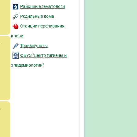
Районные гематологи
Родильные дома
Станции переливания
крови
й
Травмпункты
ФБУЗ "Центр гигиены и
эпидемиологии"
й