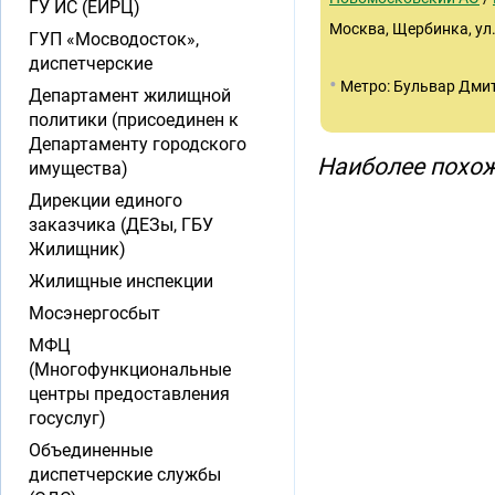
ГУ ИС (ЕИРЦ)
Москва, Щербинка, ул. 
ГУП «Мосводосток»,
диспетчерские
•
Метро: Бульвар Дми
Департамент жилищной
политики (присоединен к
Департаменту городского
Наиболее похож
имущества)
Дирекции единого
заказчика (ДЕЗы, ГБУ
Жилищник)
Жилищные инспекции
Мосэнергосбыт
МФЦ
(Многофункциональные
центры предоставления
госуслуг)
Объединенные
диспетчерские службы