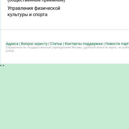
Управления физической
культуры и спорта
Адреса
|
Вопрос юристу
|
Статьи
|
Контакты поддержки
|
Новости пар
Справочник по государственным учреждениям Москвы, удобный поиск по карте, по райо
улице.
<
>