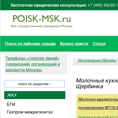
Бесплатная юридическая консультация:
+7 (499) 450-85-
Поиск по районам, улицам
Вопрос юристу
Статьи
Телефоны «горячих линий»
Организации Москвы
>
учреждений, организаций и
ведомств Москвы
Молочные кухни
Щербинка
ЖКХ
Молочно-раздаточны
БТИ
поликлинике №118 Ф
Газпром межрегионгаз
Новомосковский АО
/