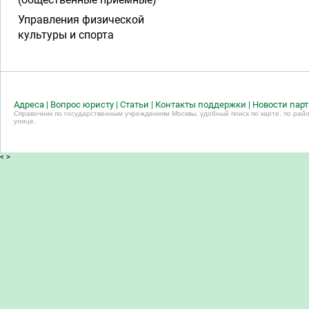
Управления физической
культуры и спорта
Адреса
|
Вопрос юристу
|
Статьи
|
Контакты поддержки
|
Новости пар
Справочник по государственным учреждениям Москвы, удобный поиск по карте, по райо
улице.
<
>