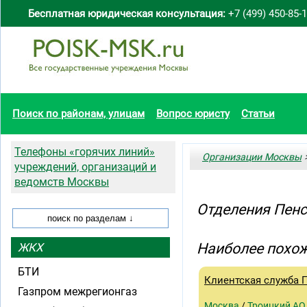
Бесплатная юридическая консультация:
+7 (499) 450-85-
Поиск по районам, улицам
Вопрос юристу
Статьи
Телефоны «горячих линий»
Организации Москвы
>
учреждений, организаций и
ведомств Москвы
Отделения Пенс
Наиболее похож
ЖКХ
БТИ
Клиентская служба 
Газпром межрегионгаз
Москва
/
Троицкий АО