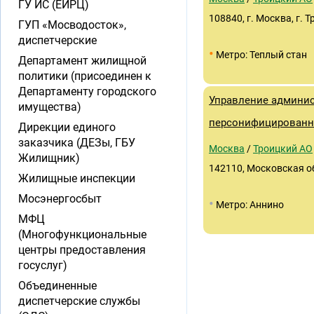
ГУ ИС (ЕИРЦ)
108840, г. Москва, г. Т
ГУП «Мосводосток»,
диспетчерские
•
Метро: Теплый стан
Департамент жилищной
политики (присоединен к
Департаменту городского
Управление админис
имущества)
персонифицированно
Дирекции единого
заказчика (ДЕЗы, ГБУ
Москва
/
Троицкий АО
Жилищник)
142110, Московская об
Жилищные инспекции
Мосэнергосбыт
•
Метро: Аннино
МФЦ
(Многофункциональные
центры предоставления
госуслуг)
Объединенные
диспетчерские службы