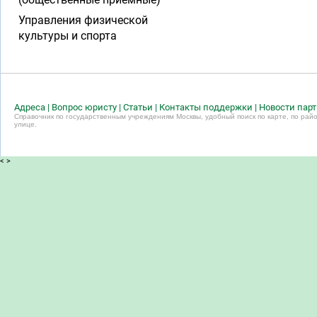
Управления физической
культуры и спорта
Адреса
|
Вопрос юристу
|
Статьи
|
Контакты поддержки
|
Новости пар
Справочник по государственным учреждениям Москвы, удобный поиск по карте, по райо
улице.
<
>