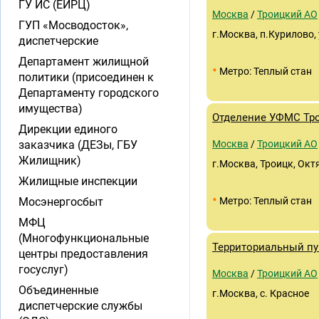
ГУ ИС (ЕИРЦ)
Москва
/
Троицкий АО
ГУП «Мосводосток»,
г.Москва, п.Курилово, 
диспетчерские
Департамент жилищной
•
Метро: Теплый стан
политики (присоединен к
Департаменту городского
имущества)
Отделение УФМС Тро
Дирекции единого
заказчика (ДЕЗы, ГБУ
Москва
/
Троицкий АО
Жилищник)
г.Москва, Троицк, Октя
Жилищные инспекции
•
Мосэнергосбыт
Метро: Теплый стан
МФЦ
(Многофункциональные
Территориальный пу
центры предоставления
госуслуг)
Москва
/
Троицкий АО
Объединенные
г.Москва, с. Красное
диспетчерские службы