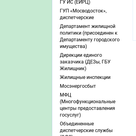
ГУ ИС (ЕИРЦ)
ГУП «Мосводосток»,
диспетчерские
Департамент жилищной
политики (присоединен к
Департаменту городского
имущества)
Дирекции единого
заказчика (ДЕЗы, ГБУ
Жилищник)
Жилищные инспекции
Мосэнергосбыт
МФЦ
(Многофункциональные
центры предоставления
госуслуг)
Объединенные
диспетчерские службы