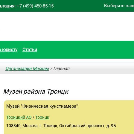
Выберите ваш
ьтация:
+7 (499) 450-85-15
с юристу
Статьи
Организации Москвы
> Главная
Музеи района Троицк
Музей "Физическая кунсткамера"
Троицкий АО
/
Троицк
108840, Москва, г. Троицк, Октябрьский проспект, д. 9Б