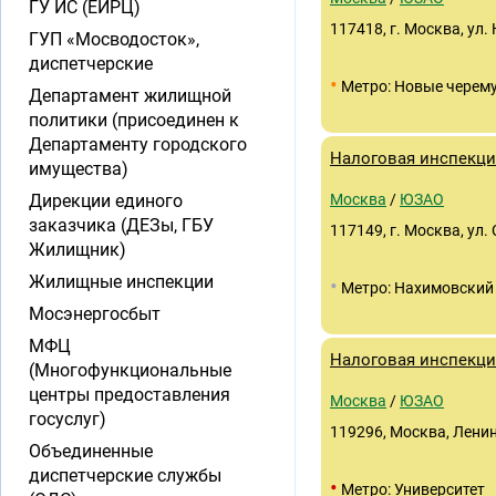
ГУ ИС (ЕИРЦ)
117418, г. Москва, ул.
ГУП «Мосводосток»,
диспетчерские
•
Метро: Новые черем
Департамент жилищной
политики (присоединен к
Департаменту городского
Налоговая инспекц
имущества)
Дирекции единого
Москва
/
ЮЗАО
заказчика (ДЕЗы, ГБУ
117149, г. Москва, ул.
Жилищник)
Жилищные инспекции
•
Метро: Нахимовский
Мосэнергосбыт
МФЦ
Налоговая инспекц
(Многофункциональные
центры предоставления
Москва
/
ЮЗАО
госуслуг)
119296, Москва, Ленин
Объединенные
диспетчерские службы
•
Метро: Университет