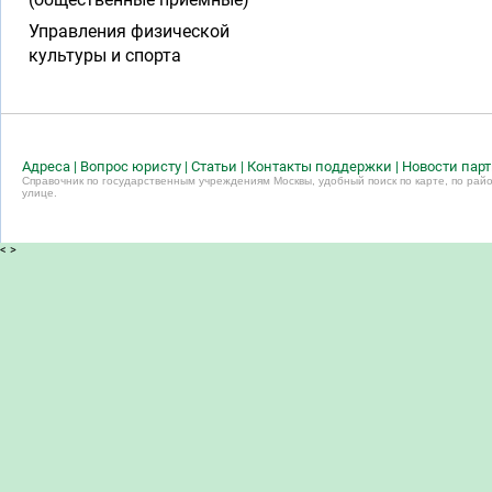
Управления физической
культуры и спорта
Адреса
|
Вопрос юристу
|
Статьи
|
Контакты поддержки
|
Новости пар
Справочник по государственным учреждениям Москвы, удобный поиск по карте, по райо
улице.
<
>