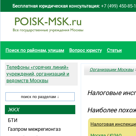
Бесплатная юридическая консультация:
+7 (499) 450-85-
Поиск по районам, улицам
Вопрос юристу
Статьи
Телефоны «горячих линий»
Организации Москвы
>
учреждений, организаций и
ведомств Москвы
Налоговые инс
Наиболее похож
ЖКХ
БТИ
Налоговая инспекц
Газпром межрегионгаз
Москва
/
ЮЗАО