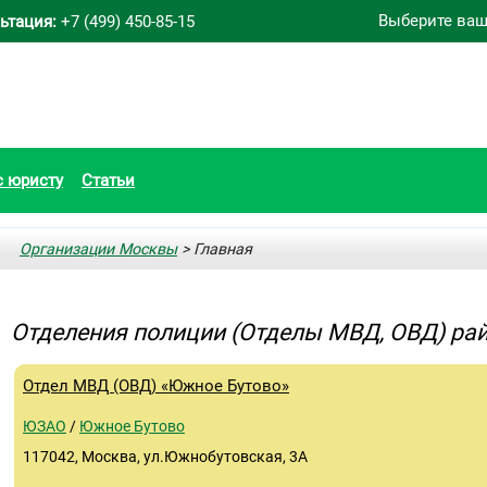
Выберите ваш
ьтация:
+7 (499) 450-85-15
с юристу
Статьи
Организации Москвы
> Главная
Отделения полиции (Отделы МВД, ОВД) ра
Отдел МВД (ОВД) «Южное Бутово»
ЮЗАО
/
Южное Бутово
117042, Москва, ул.Южнобутовская, 3А