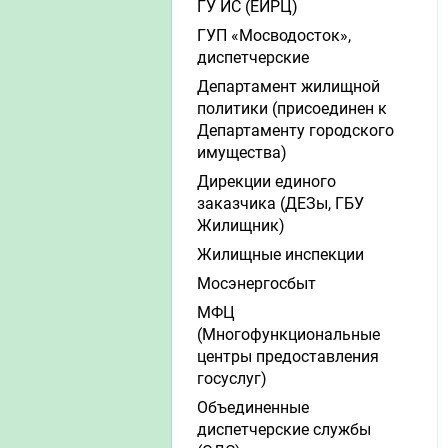
ГУ ИС (ЕИРЦ)
ГУП «Мосводосток»,
диспетчерские
Департамент жилищной
политики (присоединен к
Департаменту городского
имущества)
Дирекции единого
заказчика (ДЕЗы, ГБУ
Жилищник)
Жилищные инспекции
Мосэнергосбыт
МФЦ
(Многофункциональные
центры предоставления
госуслуг)
Объединенные
диспетчерские службы