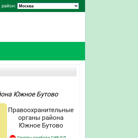
 район:
йона Южное Бутово
Правоохранительные
органы района
Южное Бутово
Группы разбора ГИБДД