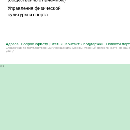
Управления физической
культуры и спорта
Адреса
|
Вопрос юристу
|
Статьи
|
Контакты поддержки
|
Новости пар
Справочник по государственным учреждениям Москвы, удобный поиск по карте, по райо
улице.
<
>