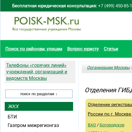
Бесплатная юридическая консультация:
+7 (499) 450-85-
Поиск по районам, улицам
Вопрос юристу
Статьи
Телефоны «горячих линий»
Организации Москвы
>
учреждений, организаций и
ведомств Москвы
Отделения ГИБ
Отделение регистр
ЖКХ
России по г. Москве
БТИ
Газпром межрегионгаз
ВАО
/
Богородское