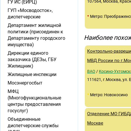
107564, Москва, Красн
ГУ ИС (ЕИРЦ)
ГУП «Мосводосток»,
•
диспетчерские
Метро: Преображенс
Департамент жилищной
политики (присоединен к
Наиболее похож
Департаменту городского
имущества)
Контрольно-разреши
Дирекции единого
заказчика (ДЕЗы, ГБУ
МВД России по г.Мо
Жилищник)
ВАО
/
Косино-Ухтомск
Жилищные инспекции
111621, г.Москва, ул.
Мосэнергосбыт
МФЦ
•
Метро: Новокосино
(Многофункциональные
центры предоставления
госуслуг)
Отделение МО ГИБДД
Объединенные
Москве
диспетчерские службы