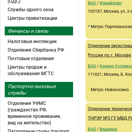
(ОДС)
ВАО
/
Измайлово
Службы одного окна
105187, Москва, ул. 2
Центры приватизации
•
Метро: Партизанска
Финансы и связь
Налоговые инспекции
Отделение регистр
Отделения Сбербанка РФ
России по г. Москве
Почтовые отделения
ВАО
/
Косино-Ухтомск
Центры продаж и
обслуживания МГТС
111621, Москва, Б. Кос
Паспортно-визовые
•
Метро: Новокосино
службы
Отделения УФМС
Отделение техничес
(гражданство РФ,
временное проживание,
ТНРЭР №3 ГУ МВД Ро
вид на жительство)
ВАО
/
Вешняки
Паспортные столы (паспорт