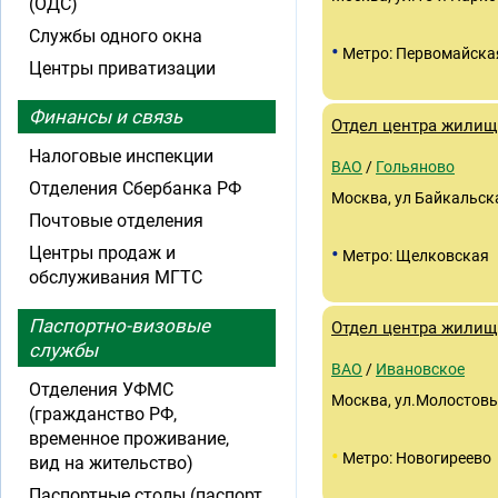
(ОДС)
Службы одного окна
•
Метро: Первомайска
Центры приватизации
Финансы и связь
Отдел центра жилищ
Налоговые инспекции
ВАО
/
Гольяново
Отделения Сбербанка РФ
Москва, ул Байкальска
Почтовые отделения
•
Центры продаж и
Метро: Щелковская
обслуживания МГТС
Паспортно-визовые
Отдел центра жилищ
службы
ВАО
/
Ивановское
Отделения УФМС
Москва, ул.Молостовы
(гражданство РФ,
временное проживание,
•
Метро: Новогиреево
вид на жительство)
Паспортные столы (паспорт