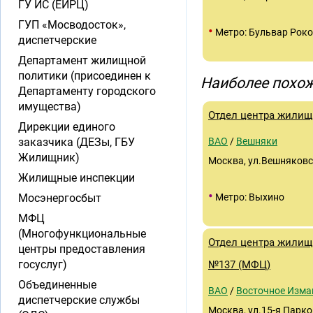
ГУ ИС (ЕИРЦ)
ГУП «Мосводосток»,
•
Метро: Бульвар Роко
диспетчерские
Департамент жилищной
политики (присоединен к
Наиболее похож
Департаменту городского
имущества)
Отдел центра жилищ
Дирекции единого
заказчика (ДЕЗы, ГБУ
ВАО
/
Вешняки
Жилищник)
Москва, ул.Вешняковс
Жилищные инспекции
•
Мосэнергосбыт
Метро: Выхино
МФЦ
(Многофункциональные
Отдел центра жилищ
центры предоставления
госуслуг)
№137 (МФЦ)
Объединенные
ВАО
/
Восточное Изма
диспетчерские службы
Москва, ул.15-я Парков