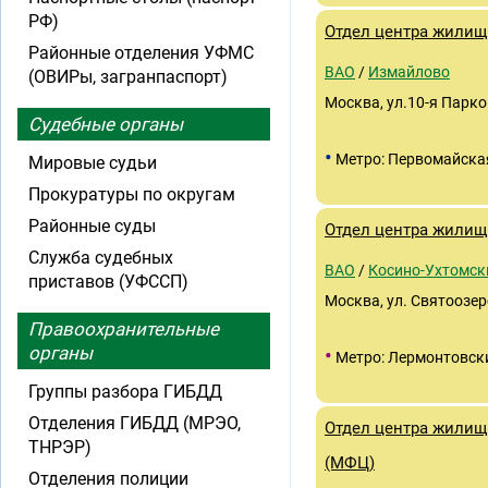
РФ)
Отдел центра жили
Районные отделения УФМС
ВАО
/
Измайлово
(ОВИРы, загранпаспорт)
Москва, ул.10-я Парко
Судебные органы
•
Метро: Первомайска
Мировые судьи
Прокуратуры по округам
Районные суды
Отдел центра жилищ
Служба судебных
ВАО
/
Косино-Ухтомск
приставов (УФССП)
Москва, ул. Святоозерс
Правоохранительные
органы
•
Метро: Лермонтовск
Группы разбора ГИБДД
Отделения ГИБДД (МРЭО,
Отдел центра жилищ
ТНРЭР)
(МФЦ)
Отделения полиции