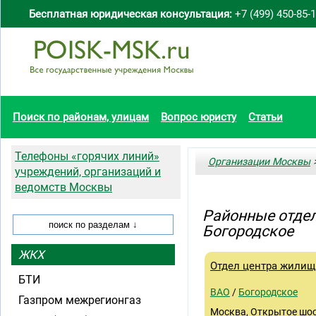
Бесплатная юридическая консультация:
+7 (499) 450-85-
Поиск по районам, улицам
Вопрос юристу
Статьи
Телефоны «горячих линий»
Организации Москвы
>
учреждений, организаций и
ведомств Москвы
Районные отде
Богородское
ЖКХ
Отдел центра жилищ
БТИ
ВАО
/
Богородское
Газпром межрегионгаз
Москва, Открытое шос