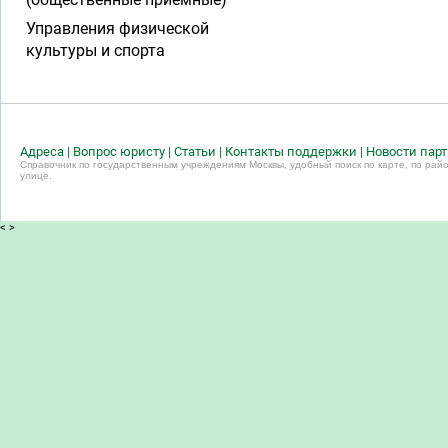
Управления физической
культуры и спорта
Адреса
|
Вопрос юристу
|
Статьи
|
Контакты поддержки
|
Новости пар
Справочник по государственным учреждениям Москвы, удобный поиск по карте, по райо
улице.
<
>