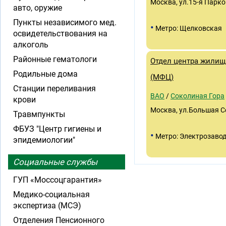
Москва, ул.15-я Парко
авто, оружие
Пункты независимого мед.
•
Метро: Щелковская
освидетельствования на
алкоголь
Районные гематологи
Отдел центра жилищ
Родильные дома
(МФЦ)
Станции переливания
ВАО
/
Соколиная Гора
крови
Москва, ул.Большая С
Травмпункты
ФБУЗ "Центр гигиены и
•
Метро: Электрозаво
эпидемиологии"
Социальные службы
ГУП «Моссоцгарантия»
Медико-социальная
экспертиза (МСЭ)
Отделения Пенсионного