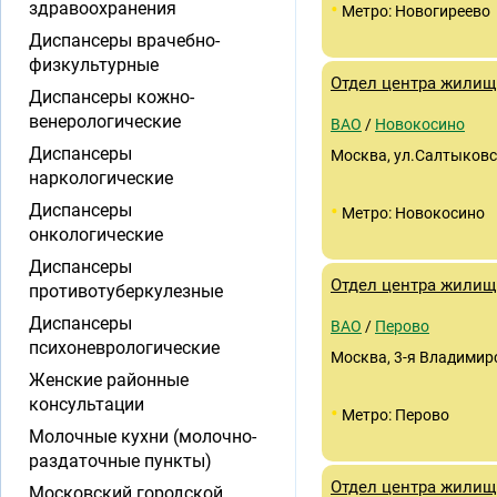
•
здравоохранения
Метро: Новогиреево
Диспансеры врачебно-
физкультурные
Отдел центра жили
Диспансеры кожно-
венерологические
ВАО
/
Новокосино
Диспансеры
Москва, ул.Салтыковс
наркологические
•
Диспансеры
Метро: Новокосино
онкологические
Диспансеры
Отдел центра жилищ
противотуберкулезные
Диспансеры
ВАО
/
Перово
психоневрологические
Москва, 3-я Владимир
Женские районные
консультации
•
Метро: Перово
Молочные кухни (молочно-
раздаточные пункты)
Отдел центра жилищ
Московский городской