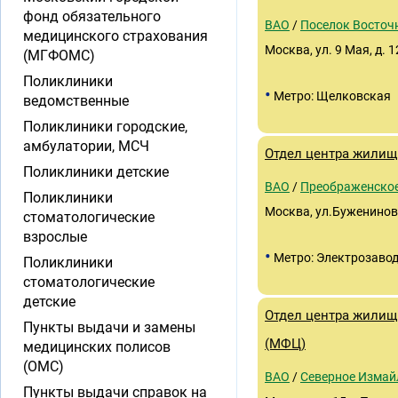
фонд обязательного
ВАО
/
Поселок Восточ
медицинского страхования
Москва, ул. 9 Мая, д. 1
(МГФОМС)
Поликлиники
•
Метро: Щелковская
ведомственные
Поликлиники городские,
амбулатории, МСЧ
Отдел центра жилищ
Поликлиники детские
ВАО
/
Преображенско
Поликлиники
Москва, ул.Буженинов
стоматологические
взрослые
•
Метро: Электрозаво
Поликлиники
стоматологические
детские
Отдел центра жили
Пункты выдачи и замены
(МФЦ)
медицинских полисов
(ОМС)
ВАО
/
Северное Измай
Пункты выдачи справок на