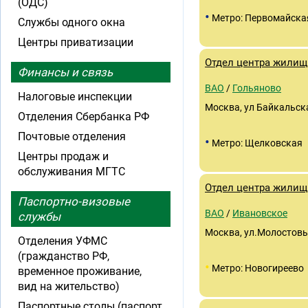
(ОДС)
•
Метро: Первомайска
Службы одного окна
Центры приватизации
Отдел центра жилищ
Финансы и связь
ВАО
/
Гольяново
Налоговые инспекции
Москва, ул Байкальска
Отделения Сбербанка РФ
Почтовые отделения
•
Метро: Щелковская
Центры продаж и
обслуживания МГТС
Отдел центра жилищ
Паспортно-визовые
ВАО
/
Ивановское
службы
Москва, ул.Молостовы
Отделения УФМС
(гражданство РФ,
•
Метро: Новогиреево
временное проживание,
вид на жительство)
Паспортные столы (паспорт