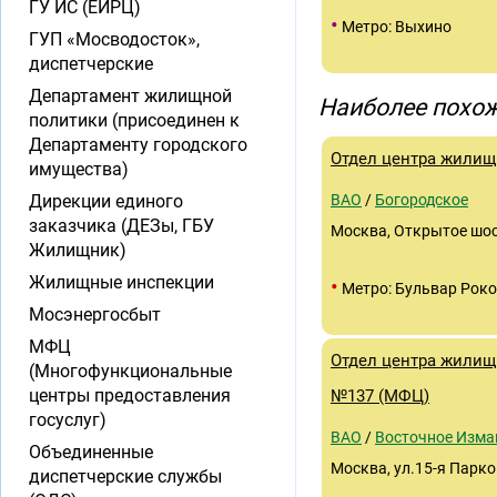
ГУ ИС (ЕИРЦ)
•
Метро: Выхино
ГУП «Мосводосток»,
диспетчерские
Департамент жилищной
Наиболее похож
политики (присоединен к
Департаменту городского
Отдел центра жилищ
имущества)
Дирекции единого
ВАО
/
Богородское
заказчика (ДЕЗы, ГБУ
Москва, Открытое шос
Жилищник)
Жилищные инспекции
•
Метро: Бульвар Роко
Мосэнергосбыт
МФЦ
Отдел центра жилищ
(Многофункциональные
центры предоставления
№137 (МФЦ)
госуслуг)
ВАО
/
Восточное Изма
Объединенные
Москва, ул.15-я Парков
диспетчерские службы