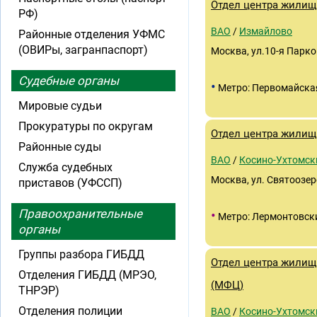
Отдел центра жили
РФ)
ВАО
/
Измайлово
Районные отделения УФМС
(ОВИРы, загранпаспорт)
Москва, ул.10-я Парко
Судебные органы
•
Метро: Первомайска
Мировые судьи
Прокуратуры по округам
Отдел центра жилищ
Районные суды
ВАО
/
Косино-Ухтомск
Служба судебных
Москва, ул. Святоозерс
приставов (УФССП)
Правоохранительные
•
Метро: Лермонтовск
органы
Группы разбора ГИБДД
Отдел центра жилищ
Отделения ГИБДД (МРЭО,
(МФЦ)
ТНРЭР)
Отделения полиции
ВАО
/
Косино-Ухтомск