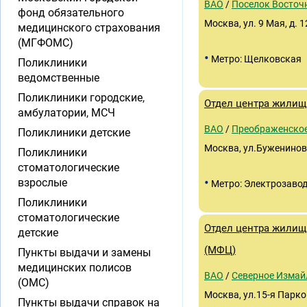
ВАО
/
Поселок Восточ
фонд обязательного
Москва, ул. 9 Мая, д. 1
медицинского страхования
(МГФОМС)
•
Метро: Щелковская
Поликлиники
ведомственные
Поликлиники городские,
Отдел центра жилищ
амбулатории, МСЧ
ВАО
/
Преображенско
Поликлиники детские
Москва, ул.Буженинов
Поликлиники
стоматологические
•
взрослые
Метро: Электрозаво
Поликлиники
стоматологические
Отдел центра жили
детские
(МФЦ)
Пункты выдачи и замены
медицинских полисов
ВАО
/
Северное Измай
(ОМС)
Москва, ул.15-я Парко
Пункты выдачи справок на