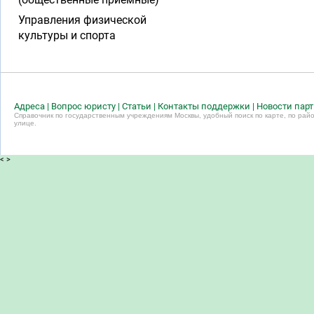
Управления физической
культуры и спорта
Адреса
|
Вопрос юристу
|
Статьи
|
Контакты поддержки
|
Новости пар
Справочник по государственным учреждениям Москвы, удобный поиск по карте, по райо
улице.
<
>