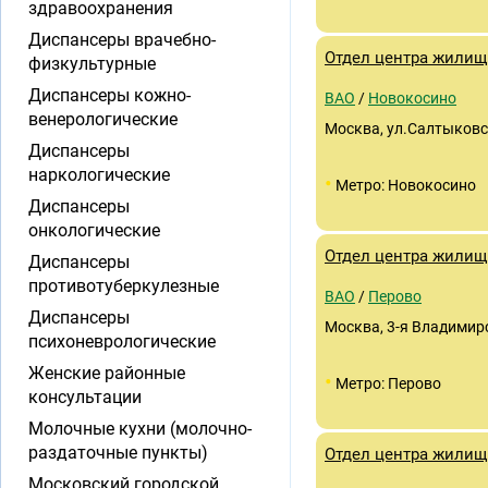
здравоохранения
Диспансеры врачебно-
Отдел центра жили
физкультурные
Диспансеры кожно-
ВАО
/
Новокосино
венерологические
Москва, ул.Салтыковс
Диспансеры
наркологические
•
Метро: Новокосино
Диспансеры
онкологические
Отдел центра жилищ
Диспансеры
противотуберкулезные
ВАО
/
Перово
Диспансеры
Москва, 3-я Владимир
психоневрологические
Женские районные
•
Метро: Перово
консультации
Молочные кухни (молочно-
раздаточные пункты)
Отдел центра жилищ
Московский городской