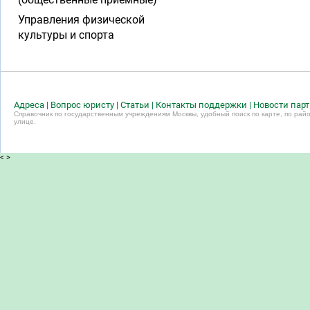
Управления физической
культуры и спорта
Адреса
|
Вопрос юристу
|
Статьи
|
Контакты поддержки
|
Новости пар
Справочник по государственным учреждениям Москвы, удобный поиск по карте, по райо
улице.
<
>