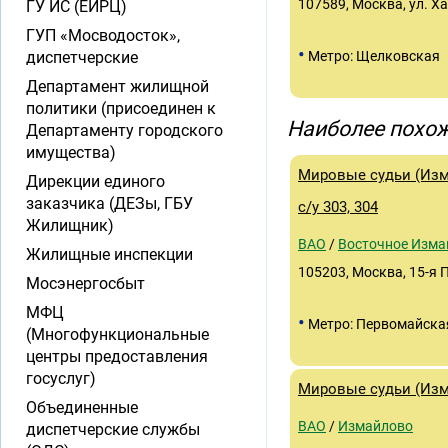
107589, Москва, ул. Ха
ГУ ИС (ЕИРЦ)
ГУП «Мосводосток»,
•
диспетчерские
Метро: Щелковская
Департамент жилищной
политики (присоединен к
Наиболее похож
Департаменту городского
имущества)
Мировые судьи (Изм
Дирекции единого
заказчика (ДЕЗы, ГБУ
с/у 303, 304
Жилищник)
ВАО
/
Восточное Изма
Жилищные инспекции
105203, Москва, 15-я П
Мосэнергосбыт
МФЦ
•
Метро: Первомайска
(Многофункциональные
центры предоставления
госуслуг)
Мировые судьи (Изма
Объединенные
ВАО
/
Измайлово
диспетчерские службы