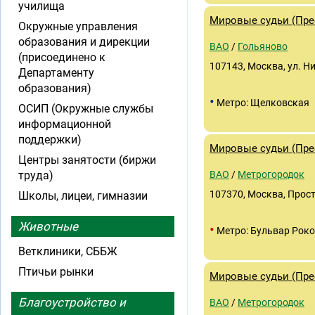
училища
Мировые судьи (Прео
Окружные управления
образования и дирекции
ВАО
/
Гольяново
(присоединено к
107143, Москва, ул. Н
Департаменту
образования)
•
Метро: Щелковская
ОСИП (Окружные службы
информационной
поддержки)
Мировые судьи (Прео
Центры занятости (биржи
труда)
ВАО
/
Метрогородок
107370, Москва, Просто
Школы, лицеи, гимназии
Животные
•
Метро: Бульвар Роко
Ветклиники, СББЖ
Птичьи рынки
Мировые судьи (Прео
Благоустройство и
ВАО
/
Метрогородок