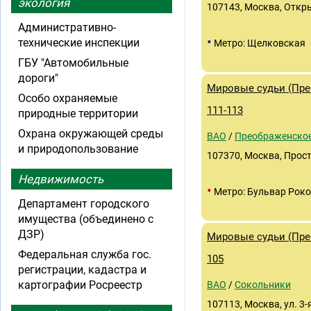
экология
107143, Москва, Открыт
Административно-
•
технические инспекции
Метро: Щелковская
ГБУ "Автомобильные
дороги"
Мировые судьи (Прео
Особо охраняемые
111-113
природные территории
Охрана окружающей среды
ВАО
/
Преображенско
и природопользование
107370, Москва, Просто
Недвижимость
•
Метро: Бульвар Роко
Департамент городского
имущества (объединено с
ДЗР)
Мировые судьи (Прео
Федеральная служба гос.
105
регистрации, кадастра и
картографии Росреестр
ВАО
/
Сокольники
107113, Москва, ул. 3-