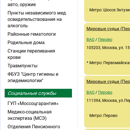
авто, оружие
•
Метро: Шоссе Энтузи
Пункты независимого мед.
освидетельствования на
алкоголь
Мировые судьи (Перов
Районные гематологи
ВАО
/
Перово
Родильные дома
105203, Москва, ул. 15
Станции переливания
крови
•
Метро: Первомайска
Травмпункты
ФБУЗ "Центр гигиены и
эпидемиологии"
Мировые судьи (Перо
ВАО
/
Перово
Социальные службы
111394, Москва, ул.Пе
ГУП «Моссоцгарантия»
Медико-социальная
•
Метро: Перово
экспертиза (МСЭ)
Отделения Пенсионного