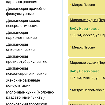
здравоохранения
•
Метро: Перово
Диспансеры врачебно-
физкультурные
Мировые судьи (Перо
Диспансеры кожно-
венерологические
ВАО
/
Новогиреево
Диспансеры
105394, Москва, ул.Пе
наркологические
Диспансеры
•
Метро: Перово
онкологические
Диспансеры
противотуберкулезные
Мировые судьи (Перо
Диспансеры
ВАО
/
Новогиреево
психоневрологические
105203, Москва, ул. 15
Женские районные
консультации
•
Метро: Первомайска
Молочные кухни (молочно-
раздаточные пункты)
Московский городской