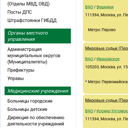
(Отделы МВД, ОВД)
ВАО
/
Вешняки
Посты ДПС
111394, Москва, ул. Пе
Штрафстоянки ГИБДД
•
Метро: Перово
Органы местного
управления
Мировые судьи (Перо
Администрация
муниципальных округов
ВАО
/
Ивановское
(Муниципалитеты)
105203, Москва, ул. 15
Префектуры
Управы
•
Метро: Первомайска
Медицинские учреждения
Мировые судьи (Перо
Больницы городские
Больницы детские
ВАО
/
Косино-Ухтомск
Дирекция по обеспечению
111394, Москва, ул. Пе
деятельности учреждений