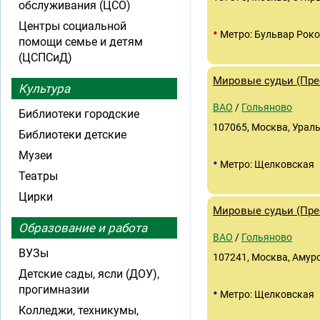
обслуживания (ЦСО)
Центры социальной
•
Метро: Бульвар Роко
помощи семье и детям
(ЦСПСиД)
Мировые судьи (Прео
Культура
ВАО
/
Гольяново
Библиотеки городские
107065, Москва, Уральс
Библиотеки детские
Музеи
•
Метро: Щелковская
Театры
Цирки
Мировые судьи (Прео
Образование и работа
ВАО
/
Гольяново
ВУЗы
107241, Москва, Амурск
Детские сады, ясли (ДОУ),
прогимназии
•
Метро: Щелковская
Колледжи, техникумы,