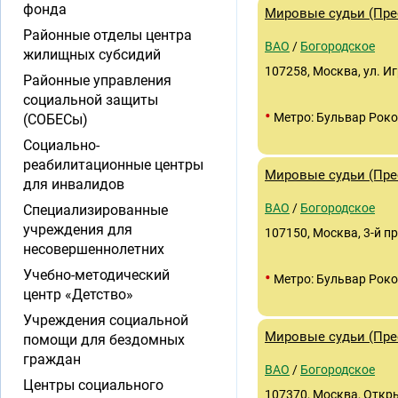
фонда
Мировые судьи (Прео
Районные отделы центра
ВАО
/
Богородское
жилищных субсидий
107258, Москва, ул. Иг
Районные управления
социальной защиты
•
Метро: Бульвар Роко
(СОБЕСы)
Социально-
реабилитационные центры
Мировые судьи (Прео
для инвалидов
ВАО
/
Богородское
Специализированные
учреждения для
107150, Москва, 3-й пр
несовершеннолетних
Учебно-методический
•
Метро: Бульвар Роко
центр «Детство»
Учреждения социальной
Мировые судьи (Прео
помощи для бездомных
граждан
ВАО
/
Богородское
Центры социального
107370, Москва, Открыт