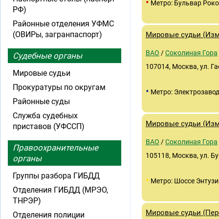
•
Метро: Бульвар Роко
РФ)
Районные отделения УФМС
(ОВИРы, загранпаспорт)
Мировые судьи (Изма
ВАО
/
Соколиная Гора
Судебные органы
107014, Москва, ул. Га
Мировые судьи
Прокуратуры по округам
•
Метро: Электрозаво
Районные суды
Служба судебных
Мировые судьи (Изма
приставов (УФССП)
ВАО
/
Соколиная Гора
Правоохранительные
105118, Москва, ул. Бу
органы
Группы разбора ГИБДД
•
Метро: Шоссе Энтузи
Отделения ГИБДД (МРЭО,
ТНРЭР)
Мировые судьи (Перо
Отделения полиции