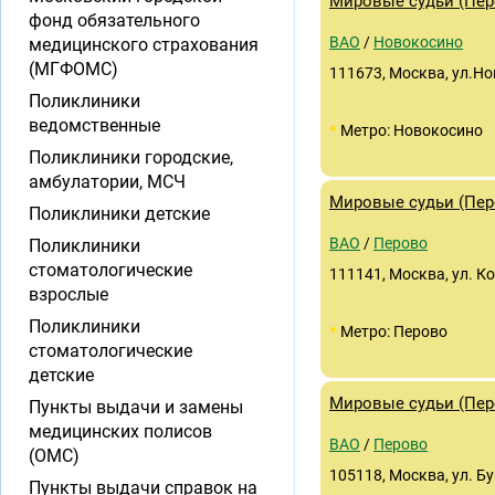
Мировые судьи (Перо
фонд обязательного
ВАО
/
Новокосино
медицинского страхования
(МГФОМС)
111673, Москва, ул.Нов
Поликлиники
ведомственные
•
Метро: Новокосино
Поликлиники городские,
амбулатории, МСЧ
Мировые судьи (Перо
Поликлиники детские
ВАО
/
Перово
Поликлиники
стоматологические
111141, Москва, ул. Кор
взрослые
Поликлиники
•
Метро: Перово
стоматологические
детские
Мировые судьи (Перо
Пункты выдачи и замены
медицинских полисов
ВАО
/
Перово
(ОМС)
105118, Москва, ул. Бу
Пункты выдачи справок на