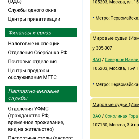
(ОДС)
105203, Москва, ул. 15
Службы одного окна
•
Метро: Первомайска
Центры приватизации
Финансы и связь
Мировые судьи (Изм
Налоговые инспекции
у 305-307
Отделения Сбербанка РФ
ВАО
/
Северное Измай
Почтовые отделения
105203, Москва, 15-я П
Центры продаж и
обслуживания МГТС
•
Метро: Первомайска
Паспортно-визовые
службы
Мировые судьи (Изма
Отделения УФМС
(гражданство РФ,
ВАО
/
Соколиная Гора
временное проживание,
107150, Москва, 3-й пр
вид на жительство)
Паспортные столы (паспорт