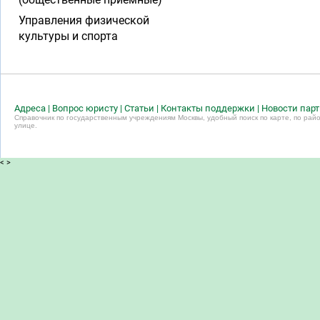
Управления физической
культуры и спорта
Адреса
|
Вопрос юристу
|
Статьи
|
Контакты поддержки
|
Новости пар
Справочник по государственным учреждениям Москвы, удобный поиск по карте, по райо
улице.
<
>