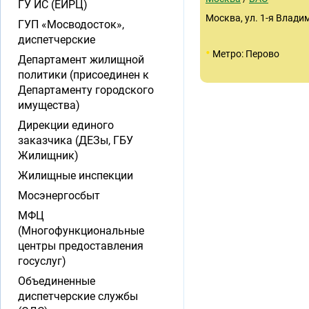
ГУ ИС (ЕИРЦ)
Москва, ул. 1-я Владим
ГУП «Мосводосток»,
диспетчерские
•
Метро: Перово
Департамент жилищной
политики (присоединен к
Департаменту городского
имущества)
Дирекции единого
заказчика (ДЕЗы, ГБУ
Жилищник)
Жилищные инспекции
Мосэнергосбыт
МФЦ
(Многофункциональные
центры предоставления
госуслуг)
Объединенные
диспетчерские службы