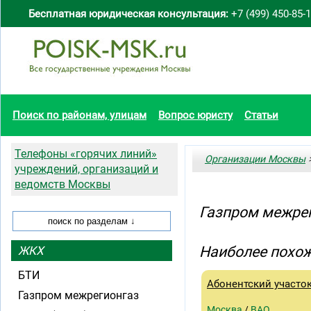
Бесплатная юридическая консультация:
+7 (499) 450-85-
Поиск по районам, улицам
Вопрос юристу
Статьи
Телефоны «горячих линий»
Организации Москвы
>
учреждений, организаций и
ведомств Москвы
Газпром межрег
Наиболее похож
ЖКХ
БТИ
Абонентский участо
Газпром межрегионгаз
Москва
/
ВАО