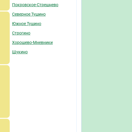
Покровское-Стрешнево
Северное Тушино
Южное Тушино
Строгино
Хорошево-Мневники
Щукино