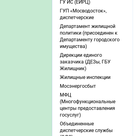
ГУ ИС (ЕИРЦ)
ГУП «Мосводосток»,
диспетчерские
Департамент жилищной
политики (присоединен к
Департаменту городского
имущества)
Дирекции единого
заказчика (ДЕЗы, ГБУ
Жилищник)
Жилищные инспекции
Мосэнергосбыт
МФЦ
(Многофункциональные
центры предоставления
госуслуг)
Объединенные
диспетчерские службы