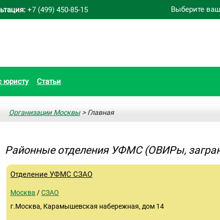
Выберите ваш
ьтация:
+7 (499) 450-85-15
с юристу
Статьи
Организации Москвы
> Главная
Районные отделения УФМС (ОВИРы, загран
Отделение УФМС СЗАО
Москва
/
СЗАО
г.Москва, Карамышевская набережная, дом 14