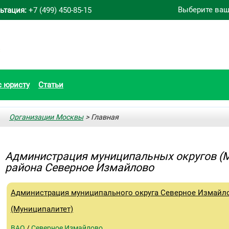
Выберите ваш
ьтация:
+7 (499) 450-85-15
с юристу
Статьи
Организации Москвы
> Главная
Администрация муниципальных округов (
района Северное Измайлово
Администрация муниципального округа Северное Измайл
(Муниципалитет)
ВАО
/
Северное Измайлово