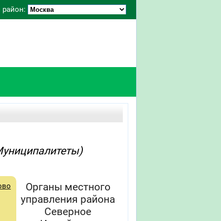
 район:
Муниципалитеты)
Органы местного
ово
управления района
Северное