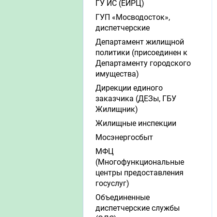
ГУ ИС (ЕИРЦ)
ГУП «Мосводосток»,
диспетчерские
Департамент жилищной
политики (присоединен к
Департаменту городского
имущества)
Дирекции единого
заказчика (ДЕЗы, ГБУ
Жилищник)
Жилищные инспекции
Мосэнергосбыт
МФЦ
(Многофункциональные
центры предоставления
госуслуг)
Объединенные
диспетчерские службы