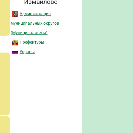
Измайлово
Администрация
муниципальных округов
(Муниципалитеты)
Префектуры
Управы