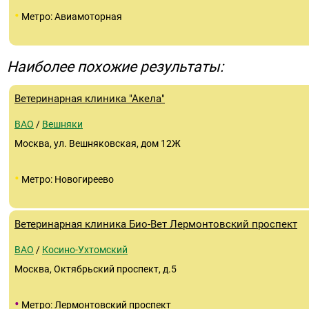
•
Метро: Авиамоторная
Наиболее похожие результаты:
Ветеринарная клиника "Акела"
ВАО
/
Вешняки
Москва, ул. Вешняковская, дом 12Ж
•
Метро: Новогиреево
Ветеринарная клиника Био-Вет Лермонтовский проспект
ВАО
/
Косино-Ухтомский
Москва, Октябрьский проспект, д.5
•
Метро: Лермонтовский проспект