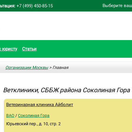
Выберите ваш
ьтация:
+7 (499) 450-85-15
с юристу
Статьи
Организации Москвы
> Главная
Ветклиники, СББЖ района Соколиная Гора
Ветеринарная клиника Айболит
ВАО
/
Соколиная Гора
Юрьевский пер., д. 10, стр. 2