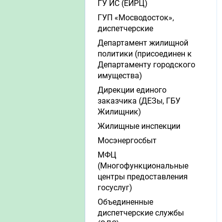
ГУ ИС (ЕИРЦ)
ГУП «Мосводосток»,
диспетчерские
Департамент жилищной
политики (присоединен к
Департаменту городского
имущества)
Дирекции единого
заказчика (ДЕЗы, ГБУ
Жилищник)
Жилищные инспекции
Мосэнергосбыт
МФЦ
(Многофункциональные
центры предоставления
госуслуг)
Объединенные
диспетчерские службы