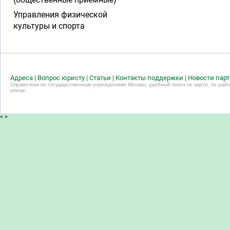
Управления физической
культуры и спорта
Адреса
|
Вопрос юристу
|
Статьи
|
Контакты поддержки
|
Новости пар
Справочник по государственным учреждениям Москвы, удобный поиск по карте, по райо
улице.
<
>