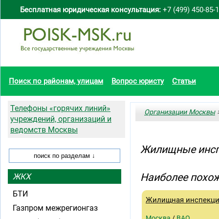
Бесплатная юридическая консультация:
+7 (499) 450-85-
Поиск по районам, улицам
Вопрос юристу
Статьи
Телефоны «горячих линий»
Организации Москвы
>
учреждений, организаций и
ведомств Москвы
Жилищные инсп
Наиболее похож
ЖКХ
БТИ
Жилищная инспекци
Газпром межрегионгаз
Москва
/
ВАО