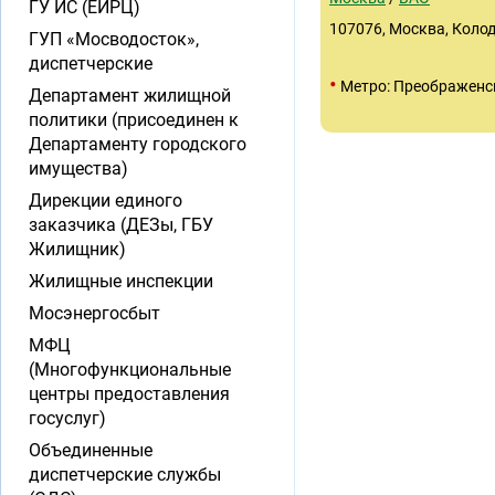
ГУ ИС (ЕИРЦ)
107076, Москва, Колоде
ГУП «Мосводосток»,
диспетчерские
•
Метро: Преображенс
Департамент жилищной
политики (присоединен к
Департаменту городского
имущества)
Дирекции единого
заказчика (ДЕЗы, ГБУ
Жилищник)
Жилищные инспекции
Мосэнергосбыт
МФЦ
(Многофункциональные
центры предоставления
госуслуг)
Объединенные
диспетчерские службы