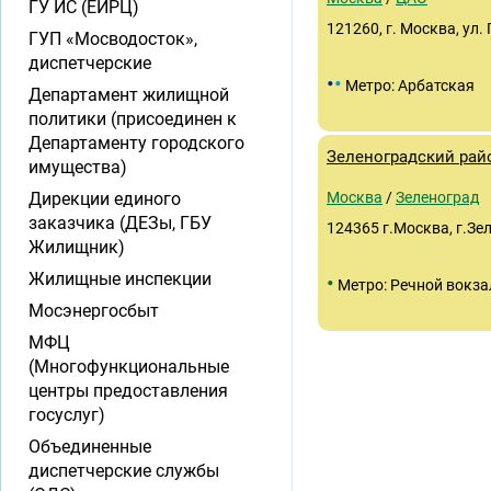
ГУ ИС (ЕИРЦ)
121260, г. Москва, ул.
ГУП «Мосводосток»,
диспетчерские
•
•
Метро: Арбатская
Департамент жилищной
политики (присоединен к
Департаменту городского
Зеленоградский рай
имущества)
Дирекции единого
Москва
/
Зеленоград
заказчика (ДЕЗы, ГБУ
124365 г.Москва, г.Зе
Жилищник)
Жилищные инспекции
•
Метро: Речной вокза
Мосэнергосбыт
МФЦ
(Многофункциональные
центры предоставления
госуслуг)
Объединенные
диспетчерские службы