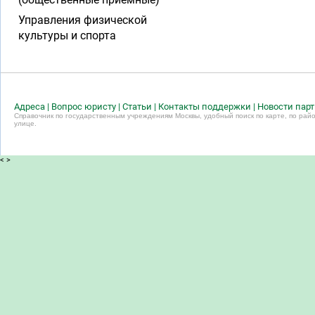
Управления физической
культуры и спорта
Адреса
|
Вопрос юристу
|
Статьи
|
Контакты поддержки
|
Новости пар
Справочник по государственным учреждениям Москвы, удобный поиск по карте, по райо
улице.
<
>