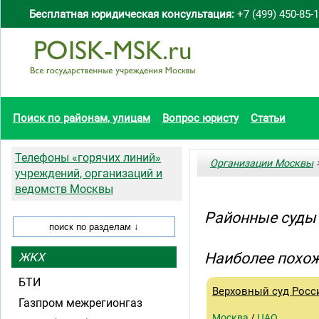
Бесплатная юридическая консультация:
+7 (499) 450-85-
Поиск по районам, улицам
Вопрос юристу
Статьи
Телефоны «горячих линий»
Организации Москвы
>
учреждений, организаций и
ведомств Москвы
Районные суды
Наиболее похож
ЖКХ
БТИ
Верховный суд Росс
Газпром межрегионгаз
Москва
/
ЦАО