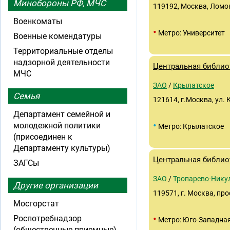
Минобороны РФ, МЧС
119192, Москва, Ломон
Военкоматы
•
Метро: Университет
Военные комендатуры
Территориальные отделы
надзорной деятельности
Центральная библиот
МЧС
ЗАО
/
Крылатское
Семья
121614, г.Москва, ул.
Департамент семейной и
•
молодежной политики
Метро: Крылатское
(присоединен к
Департаменту культуры)
Центральная библиот
ЗАГСы
ЗАО
/
Тропарево-Нику
Другие организации
119571, г. Москва, про
Мосгорстат
•
Роспотребнадзор
Метро: Юго-Западна
(общественные приемные)