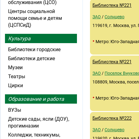
обслуживания (ЦСО)
Библиотека №221
Центры социальной
ЗАО
/
Солнцево
помощи семье и детям
(ЦСПСиД)
119619, г. Москва, ул.
Культура
•
Метро: Юго-Западна
Библиотеки городские
Библиотеки детские
Библиотека №221
Музеи
ЗАО
/
Поселок Внуков
Театры
108809, Москва, посел
Цирки
•
Метро: Юго-Западна
Образование и работа
ВУЗы
Библиотека №222
Детские сады, ясли (ДОУ),
прогимназии
ЗАО
/
Солнцево
Колледжи, техникумы,
119620, г. Москва, ул. 