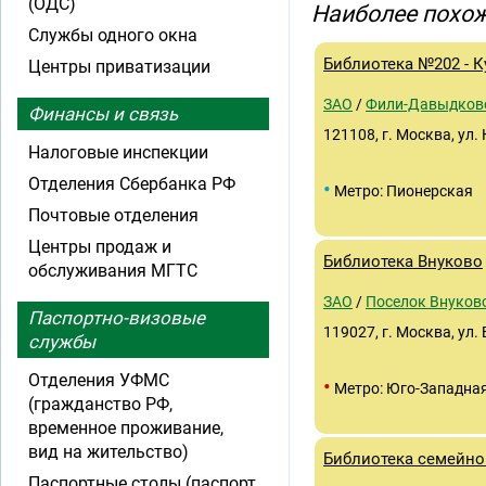
(ОДС)
Наиболее похож
Службы одного окна
Библиотека №202 - К
Центры приватизации
ЗАО
/
Фили-Давыдков
Финансы и связь
121108, г. Москва, ул.
Налоговые инспекции
Отделения Сбербанка РФ
•
Метро: Пионерская
Почтовые отделения
Центры продаж и
Библиотека Внуково
обслуживания МГТС
ЗАО
/
Поселок Внуков
Паспортно-визовые
119027, г. Москва, ул.
службы
Отделения УФМС
•
Метро: Юго-Западна
(гражданство РФ,
временное проживание,
вид на жительство)
Библиотека семейно
Паспортные столы (паспорт