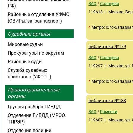
ЗАО
/
Солнцево
РФ)
119618, г. Москва, Бор
Районные отделения УФМС
(ОВИРы, загранпаспорт)
•
Метро: Юго-Западна
Судебные органы
Мировые судьи
Библиотека №179
Прокуратуры по округам
ЗАО
/
Солнцево
Районные суды
119297, г. Москва, ул. 
Служба судебных
приставов (УФССП)
•
Метро: Юго-Западна
Правоохранительные
органы
Библиотека №183
Группы разбора ГИБДД
ЗАО
/
Раменки
Отделения ГИБДД (МРЭО,
119607, г. Москва, ул.
ТНРЭР)
Отделения полиции