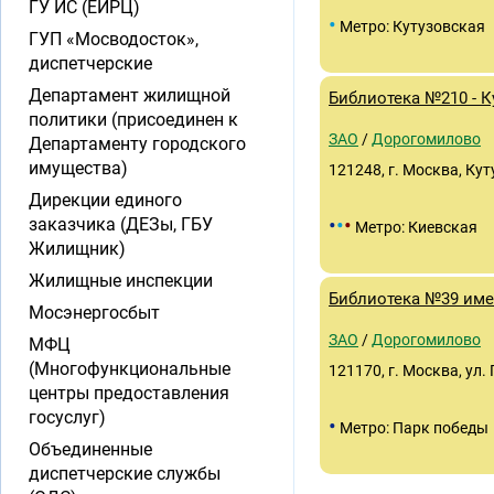
ГУ ИС (ЕИРЦ)
•
Метро: Кутузовская
ГУП «Мосводосток»,
диспетчерские
Департамент жилищной
Библиотека №210 - К
политики (присоединен к
ЗАО
/
Дорогомилово
Департаменту городского
имущества)
121248, г. Москва, Кут
Дирекции единого
•
•
•
заказчика (ДЕЗы, ГБУ
Метро: Киевская
Жилищник)
Жилищные инспекции
Библиотека №39 име
Мосэнергосбыт
ЗАО
/
Дорогомилово
МФЦ
(Многофункциональные
121170, г. Москва, ул.
центры предоставления
госуслуг)
•
Метро: Парк победы
Объединенные
диспетчерские службы