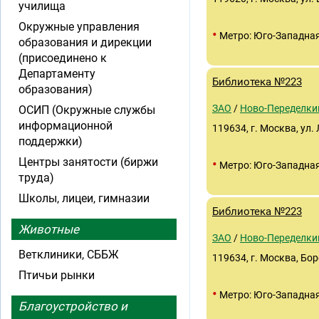
училища
Окружные управления
•
Метро: Юго-Западна
образования и дирекции
(присоединено к
Департаменту
Библиотека №223
образования)
ЗАО
/
Ново-Переделки
ОСИП (Окружные службы
информационной
119634, г. Москва, ул.
поддержки)
Центры занятости (биржи
•
Метро: Юго-Западна
труда)
Школы, лицеи, гимназии
Библиотека №223
Животные
ЗАО
/
Ново-Переделки
Ветклиники, СББЖ
119634, г. Москва, Боро
Птичьи рынки
•
Метро: Юго-Западна
Благоустройство и