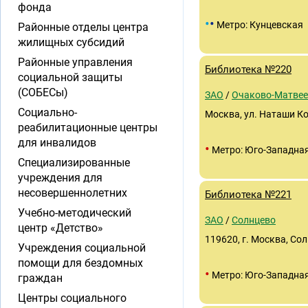
фонда
•
•
Метро: Кунцевская
Районные отделы центра
жилищных субсидий
Районные управления
Библиотека №220
социальной защиты
(СОБЕСы)
ЗАО
/
Очаково-Матвее
Социально-
Москва, ул. Наташи Ко
реабилитационные центры
для инвалидов
•
Метро: Юго-Западна
Специализированные
учреждения для
несовершеннолетних
Библиотека №221
Учебно-методический
ЗАО
/
Солнцево
центр «Детство»
119620, г. Москва, Сол
Учреждения социальной
помощи для бездомных
•
Метро: Юго-Западна
граждан
Центры социального