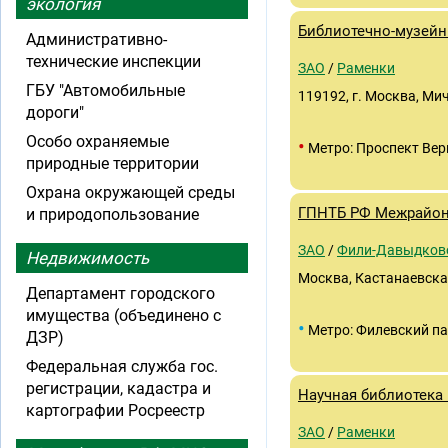
экология
Библиотечно-музейн
Административно-
технические инспекции
ЗАО
/
Раменки
ГБУ "Автомобильные
119192, г. Москва, Ми
дороги"
Особо охраняемые
•
Метро: Проспект Вер
природные территории
Охрана окружающей среды
ГПНТБ РФ Межрайон
и природопользование
ЗАО
/
Фили-Давыдков
Недвижимость
Москва, Кастанаевская 
Департамент городского
имущества (объединено с
•
Метро: Филевский п
ДЗР)
Федеральная служба гос.
регистрации, кадастра и
Научная библиотека
картографии Росреестр
ЗАО
/
Раменки