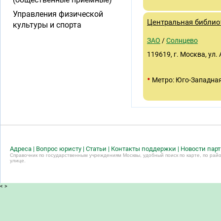
Управления физической
Центральная библио
культуры и спорта
ЗАО
/
Солнцево
119619, г. Москва, ул. 
•
Метро: Юго-Западна
Адреса
|
Вопрос юристу
|
Статьи
|
Контакты поддержки
|
Новости пар
Справочник по государственным учреждениям Москвы, удобный поиск по карте, по райо
улице.
<
>