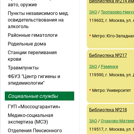
Библиотека №214 име
авто, оружие
ЗАО
/
Тропарево-Нику
Пункты независимого мед.
освидетельствования на
119602, г. Москва, ул.
алкоголь
•
Районные гематологи
Метро: Юго-Западна
Родильные дома
Станции переливания
Библиотека №217
крови
ЗАО
/
Раменки
Травмпункты
119590, г. Москва, ул.
ФБУЗ "Центр гигиены и
эпидемиологии"
•
Метро: Университет
Социальные службы
ГУП «Моссоцгарантия»
Библиотека №218
Медико-социальная
ЗАО
/
Очаково-Матвее
экспертиза (МСЭ)
119517, г. Москва, ул.
Отделения Пенсионного