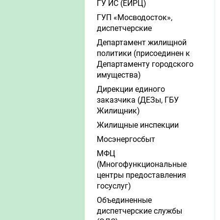
ГУ ИС (ЕИРЦ)
ГУП «Мосводосток»,
диспетчерские
Департамент жилищной
политики (присоединен к
Департаменту городского
имущества)
Дирекции единого
заказчика (ДЕЗы, ГБУ
Жилищник)
Жилищные инспекции
Мосэнергосбыт
МФЦ
(Многофункциональные
центры предоставления
госуслуг)
Объединенные
диспетчерские службы