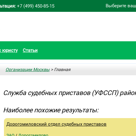
Выберите ваш
ьтация:
+7 (499) 450-85-15
с юристу
Статьи
Организации Москвы
> Главная
Служба судебных приставов (УФССП) рай
Наиболее похожие результаты:
Дорогомиловский отдел судебных приставов
ЗАО
/
Дорогомилово