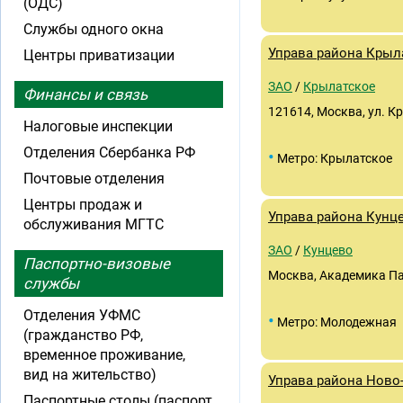
(ОДС)
Службы одного окна
Управа района Крыл
Центры приватизации
ЗАО
/
Крылатское
Финансы и связь
121614, Москва, ул. Кр
Налоговые инспекции
Отделения Сбербанка РФ
•
Метро: Крылатское
Почтовые отделения
Центры продаж и
Управа района Кунц
обслуживания МГТС
ЗАО
/
Кунцево
Паспортно-визовые
Москва, Академика Пав
службы
Отделения УФМС
•
Метро: Молодежная
(гражданство РФ,
временное проживание,
вид на жительство)
Управа района Ново
Паспортные столы (паспорт