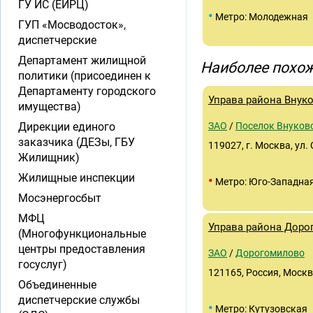
ГУ ИС (ЕИРЦ)
•
Метро: Молодежная
ГУП «Мосводосток»,
диспетчерские
Департамент жилищной
Наиболее похож
политики (присоединен к
Департаменту городского
Управа района Внук
имущества)
Дирекции единого
ЗАО
/
Поселок Внуков
заказчика (ДЕЗы, ГБУ
119027, г. Москва, ул.
Жилищник)
Жилищные инспекции
•
Метро: Юго-Западна
Мосэнергосбыт
МФЦ
Управа района Дор
(Многофункциональные
центры предоставления
ЗАО
/
Дорогомилово
госуслуг)
121165, Россия, Москв
Объединенные
диспетчерские службы
•
Метро: Кутузовская