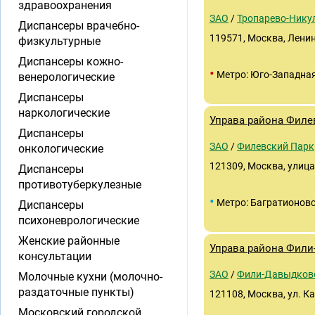
здравоохранения
ЗАО
/
Тропарево-Нику
Диспансеры врачебно-
119571, Москва, Ленинс
физкультурные
Диспансеры кожно-
•
Метро: Юго-Западна
венерологические
Диспансеры
наркологические
Управа района Филе
Диспансеры
ЗАО
/
Филевский Парк
онкологические
121309, Москва, улиц
Диспансеры
противотуберкулезные
•
Метро: Багратионов
Диспансеры
психоневрологические
Женские районные
Управа района Фил
консультации
ЗАО
/
Фили-Давыдков
Молочные кухни (молочно-
раздаточные пункты)
121108, Москва, ул. Ка
Московский городской