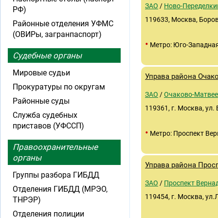
ЗАО
/
Ново-Переделки
РФ)
119633, Москва, Боров
Районные отделения УФМС
(ОВИРы, загранпаспорт)
•
Метро: Юго-Западна
Судебные органы
Мировые судьи
Управа района Очак
Прокуратуры по округам
ЗАО
/
Очаково-Матвее
Районные суды
119361, г. Москва, ул.
Служба судебных
приставов (УФССП)
•
Метро: Проспект Вер
Правоохранительные
органы
Управа района Прос
Группы разбора ГИБДД
ЗАО
/
Проспект Верна
Отделения ГИБДД (МРЭО,
119454, г. Москва, ул
ТНРЭР)
Отделения полиции