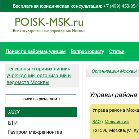
Бесплатная юридическая консультация:
+7 (499) 450-85-
Поиск по районам, улицам
Вопрос юристу
Статьи
Телефоны «горячих линий»
Организации Москвы
>
учреждений, организаций и
ведомств Москвы
Управы района
Управа района Мож
ЖКХ
ЗАО
/
Можайский
БТИ
121596, Москва, ул. Куб
Газпром межрегионгаз