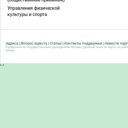
Управления физической
культуры и спорта
Адреса
|
Вопрос юристу
|
Статьи
|
Контакты поддержки
|
Новости пар
Справочник по государственным учреждениям Москвы, удобный поиск по карте, по райо
улице.
<
>