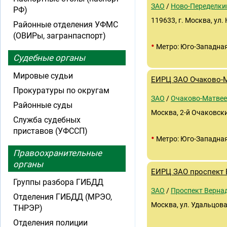
ЗАО
/
Ново-Переделки
РФ)
119633, г. Москва, ул
Районные отделения УФМС
(ОВИРы, загранпаспорт)
•
Метро: Юго-Западна
Судебные органы
Мировые судьи
ЕИРЦ ЗАО Очаково-
Прокуратуры по округам
ЗАО
/
Очаково-Матвее
Районные суды
Москва, 2-й Очаковский
Служба судебных
приставов (УФССП)
•
Метро: Юго-Западна
Правоохранительные
органы
ЕИРЦ ЗАО проспект 
Группы разбора ГИБДД
ЗАО
/
Проспект Верна
Отделения ГИБДД (МРЭО,
Москва, ул. Удальцова,
ТНРЭР)
Отделения полиции