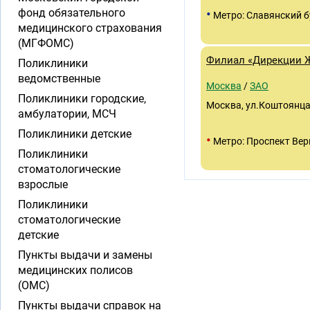
•
фонд обязательного
Метро: Славянский 
медицинского страхования
(МГФОМС)
Филиал «Дирекции 
Поликлиники
ведомственные
Москва
/
ЗАО
Поликлиники городские,
Москва, ул.Коштоянца
амбулатории, МСЧ
Поликлиники детские
•
Метро: Проспект Вер
Поликлиники
стоматологические
взрослые
Поликлиники
стоматологические
детские
Пункты выдачи и замены
медицинских полисов
(ОМС)
Пункты выдачи справок на