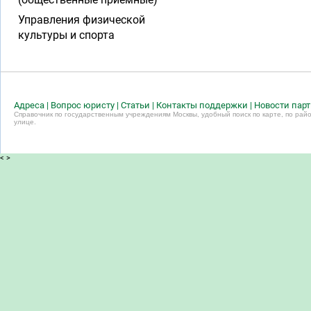
Управления физической
культуры и спорта
Адреса
|
Вопрос юристу
|
Статьи
|
Контакты поддержки
|
Новости пар
Справочник по государственным учреждениям Москвы, удобный поиск по карте, по райо
улице.
<
>