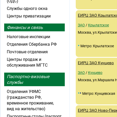
(ОДС)
Службы одного окна
ЕИРЦ ЗАО Крылатск
Центры приватизации
ЗАО
/
Крылатское
Финансы и связь
Москва, ул.Крылатские
Налоговые инспекции
Отделения Сбербанка РФ
•
Метро: Крылатское
Почтовые отделения
Центры продаж и
ЕИРЦ ЗАО Кунцево
обслуживания МГТС
ЗАО
/
Кунцево
Паспортно-визовые
Москва, ул.Маршала Н
службы
Отделения УФМС
•
•
Метро: Кунцевская
(гражданство РФ,
временное проживание,
вид на жительство)
ЕИРЦ ЗАО Ново-Пер
Паспортные столы (паспорт