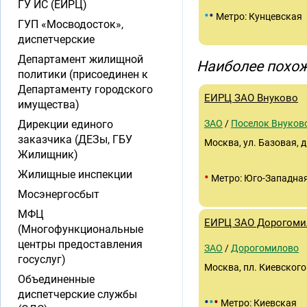
ГУ ИС (ЕИРЦ)
•
•
Метро: Кунцевская
ГУП «Мосводосток»,
диспетчерские
Департамент жилищной
Наиболее похож
политики (присоединен к
Департаменту городского
ЕИРЦ ЗАО Внуково
имущества)
Дирекции единого
ЗАО
/
Поселок Внуков
заказчика (ДЕЗы, ГБУ
Москва, ул. Базовая, д.
Жилищник)
Жилищные инспекции
•
Метро: Юго-Западна
Мосэнергосбыт
МФЦ
ЕИРЦ ЗАО Дорогоми
(Многофункциональные
центры предоставления
ЗАО
/
Дорогомилово
госуслуг)
Москва, пл. Киевского 
Объединенные
диспетчерские службы
•
•
•
Метро: Киевская