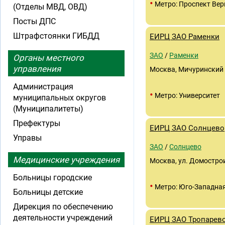
•
Метро: Проспект Вер
(Отделы МВД, ОВД)
Посты ДПС
Штрафстоянки ГИБДД
ЕИРЦ ЗАО Раменки
ЗАО
/
Раменки
Органы местного
управления
Москва, Мичуринский п
Администрация
•
Метро: Университет
муниципальных округов
(Муниципалитеты)
Префектуры
ЕИРЦ ЗАО Солнцево
Управы
ЗАО
/
Солнцево
Медицинские учреждения
Москва, ул. Домострои
Больницы городские
•
Метро: Юго-Западна
Больницы детские
Дирекция по обеспечению
деятельности учреждений
ЕИРЦ ЗАО Тропарев