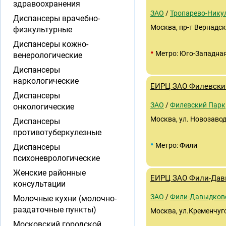
здравоохранения
ЗАО
/
Тропарево-Нику
Диспансеры врачебно-
Москва, пр-т Вернадско
физкультурные
Диспансеры кожно-
•
Метро: Юго-Западна
венерологические
Диспансеры
наркологические
ЕИРЦ ЗАО Филевски
Диспансеры
ЗАО
/
Филевский Парк
онкологические
Москва, ул. Новозаводс
Диспансеры
противотуберкулезные
•
Метро: Фили
Диспансеры
психоневрологические
Женские районные
ЕИРЦ ЗАО Фили-Да
консультации
ЗАО
/
Фили-Давыдков
Молочные кухни (молочно-
раздаточные пункты)
Москва, ул.Кременчугс
Московский городской