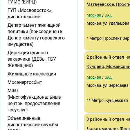
ГУ ИС (ЕИРЦ)
Матвеевское, Просп
ГУП «Мосводосток»,
Москва
/
ЗАО
диспетчерские
Москва, ул.Удальцова,
Департамент жилищной
политики (присоединен к
•
Департаменту городского
Метро: Проспект Вер
имущества)
Дирекции единого
2 районный отдел н
заказчика (ДЕЗы, ГБУ
Жилищник)
Кунцево, Можайски
Жилищные инспекции
Москва
/
ЗАО
Мосэнергосбыт
Москва, ул.Вересаева,
МФЦ
(Многофункциональные
•
•
Метро: Кунцевская
центры предоставления
госуслуг)
Объединенные
3 районный отдел н
диспетчерские службы
Дорогомилово, Фил