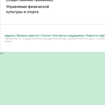
Управления физической
культуры и спорта
Адреса
|
Вопрос юристу
|
Статьи
|
Контакты поддержки
|
Новости пар
Справочник по государственным учреждениям Москвы, удобный поиск по карте, по райо
улице.
<
>