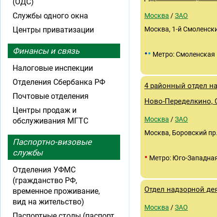
(ОДС)
Службы одного окна
Москва
/
ЗАО
Центры приватизации
Москва, 1-й Смоленски
Финансы и связь
•
•
Метро: Смоленская
Налоговые инспекции
Отделения Сбербанка РФ
4 районный отдел н
Почтовые отделения
Ново-Переделкино, 
Центры продаж и
Москва
/
ЗАО
обслуживания МГТС
Москва, Боровский пр.
Паспортно-визовые
службы
•
Метро: Юго-Западна
Отделения УФМС
(гражданство РФ,
Отдел надзорной де
временное проживание,
вид на жительство)
Москва
/
ЗАО
Паспортные столы (паспорт