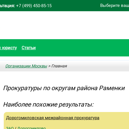
Выберите ваш
ьтация:
+7 (499) 450-85-15
с юристу
Статьи
Организации Москвы
> Главная
Прокуратуры по округам района Раменки
Наиболее похожие результаты:
Дорогомиловская межрайонная прокуратура
ЗАО
/
Дорогомилово