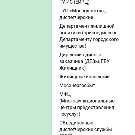
ГУ ИС (ЕИРЦ)
ГУП «Мосводосток»,
диспетчерские
Департамент жилищной
политики (присоединен к
Департаменту городского
имущества)
Дирекции единого
заказчика (ДЕЗы, ГБУ
Жилищник)
Жилищные инспекции
Мосэнергосбыт
МФЦ
(Многофункциональные
центры предоставления
госуслуг)
Объединенные
диспетчерские службы