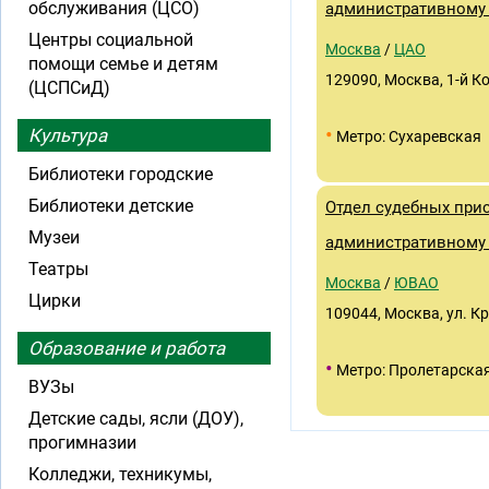
обслуживания (ЦСО)
административному 
Центры социальной
Москва
/
ЦАО
помощи семье и детям
129090, Москва, 1-й Коп
(ЦСПСиД)
•
Культура
Метро: Сухаревская
Библиотеки городские
Библиотеки детские
Отдел судебных при
Музеи
административному 
Театры
Москва
/
ЮВАО
Цирки
109044, Москва, ул. Кру
Образование и работа
•
Метро: Пролетарска
ВУЗы
Детские сады, ясли (ДОУ),
прогимназии
Колледжи, техникумы,