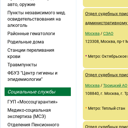
авто, оружие
Пункты независимого мед.
Отдел судебных при
освидетельствования на
административному 
алкоголь
Районные гематологи
Москва
/
СЗАО
Родильные дома
123308, Москва, пр-т 
Станции переливания
•
крови
Метро: Октябрьское 
Травмпункты
ФБУЗ "Центр гигиены и
Отдел судебных при
эпидемиологии"
Москва
/
Троицкий АО
Социальные службы
108840, г. Москва, г. 
ГУП «Моссоцгарантия»
•
Метро: Теплый стан
Медико-социальная
экспертиза (МСЭ)
Отделения Пенсионного
Отдел судебных при