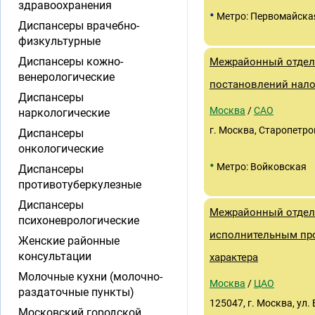
здравоохранения
•
Метро: Первомайска
Диспансеры врачебно-
физкультурные
Диспансеры кожно-
Межрайонный отдел
венерологические
постановлений нало
Диспансеры
Москва
/
САО
наркологические
г. Москва, Старопетров
Диспансеры
онкологические
•
Метро: Войковская
Диспансеры
противотуберкулезные
Диспансеры
Межрайонный отдел
психоневрологические
исполнительным пр
Женские районные
консультации
характера
Молочные кухни (молочно-
Москва
/
ЦАО
раздаточные пункты)
125047, г. Москва, ул.
Московский городской