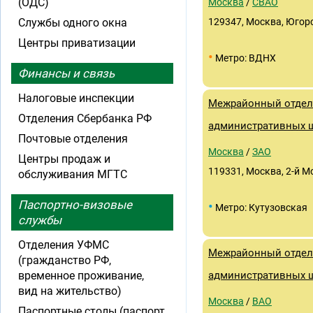
(ОДС)
Москва
/
СВАО
Службы одного окна
129347, Москва, Югорск
Центры приватизации
•
Метро: ВДНХ
Финансы и связь
Налоговые инспекции
Межрайонный отдел
Отделения Сбербанка РФ
административных 
Почтовые отделения
Москва
/
ЗАО
Центры продаж и
119331, Москва, 2-й М
обслуживания МГТС
Паспортно-визовые
•
Метро: Кутузовская
службы
Отделения УФМС
Межрайонный отдел
(гражданство РФ,
временное проживание,
административных 
вид на жительство)
Москва
/
ВАО
Паспортные столы (паспорт