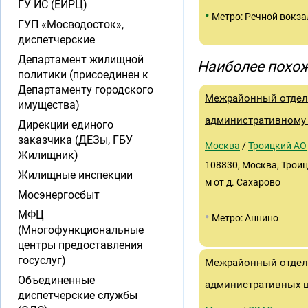
ГУ ИС (ЕИРЦ)
•
Метро: Речной вокза
ГУП «Мосводосток»,
диспетчерские
Департамент жилищной
Наиболее похож
политики (присоединен к
Департаменту городского
Межрайонный отдел 
имущества)
административному
Дирекции единого
заказчика (ДЕЗы, ГБУ
Москва
/
Троицкий АО
Жилищник)
108830, Москва, Троиц
Жилищные инспекции
м от д. Сахарово
Мосэнергосбыт
МФЦ
•
Метро: Аннино
(Многофункциональные
центры предоставления
госуслуг)
Межрайонный отдел
Объединенные
административных 
диспетчерские службы