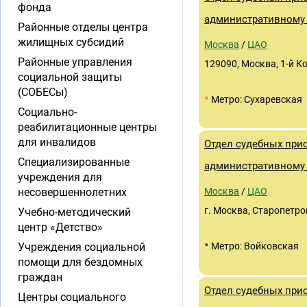
фонда
административному 
Районные отделы центра
жилищных субсидий
Москва
/
ЦАО
Районные управления
129090, Москва, 1-й Коп
социальной защиты
(СОБЕСы)
•
Метро: Сухаревская
Социально-
реабилитационные центры
для инвалидов
Отдел судебных при
Специализированные
административному 
учреждения для
несовершеннолетних
Москва
/
ЦАО
г. Москва, Старопетров
Учебно-методический
центр «Детство»
•
Учреждения социальной
Метро: Войковская
помощи для бездомных
граждан
Отдел судебных при
Центры социального