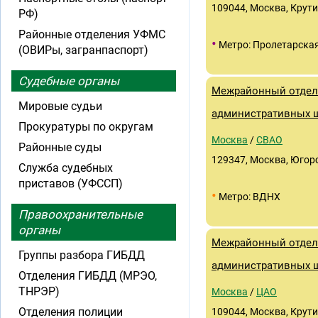
109044, Москва, Крутицк
РФ)
Районные отделения УФМС
•
Метро: Пролетарска
(ОВИРы, загранпаспорт)
Судебные органы
Межрайонный отдел
Мировые судьи
административных 
Прокуратуры по округам
Москва
/
СВАО
Районные суды
129347, Москва, Югорск
Служба судебных
приставов (УФССП)
•
Метро: ВДНХ
Правоохранительные
органы
Межрайонный отдел
Группы разбора ГИБДД
административных 
Отделения ГИБДД (МРЭО,
ТНРЭР)
Москва
/
ЦАО
Отделения полиции
109044, Москва, Крутицк