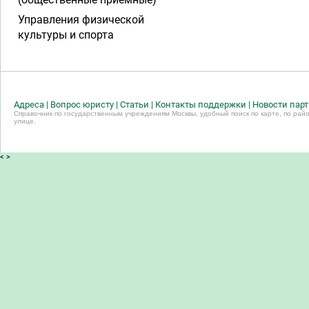
Управления физической
культуры и спорта
Адреса
|
Вопрос юристу
|
Статьи
|
Контакты поддержки
|
Новости пар
Справочник по государственным учреждениям Москвы, удобный поиск по карте, по райо
улице.
<
>