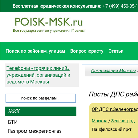
Бесплатная юридическая консультация:
+7 (499) 450-85-
Поиск по районам, улицам
Вопрос юристу
Статьи
Телефоны «горячих линий»
Организации Москвы
>
учреждений, организаций и
ведомств Москвы
Посты ДПС рай
ОР ДПС г.Зеленогра
ЖКХ
Москва
/
Зеленоград
БТИ
Панфиловский пр-т
Газпром межрегионгаз