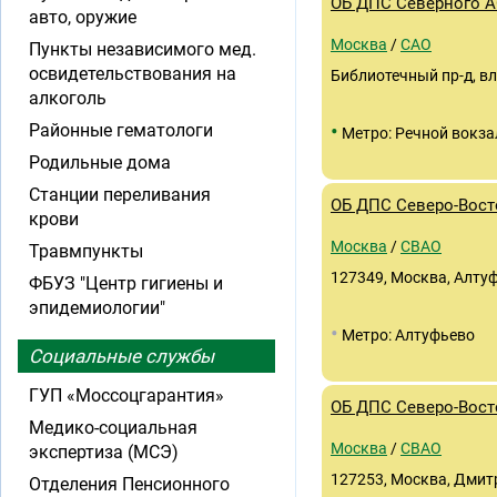
ОБ ДПС Северного А
авто, оружие
Москва
/
САО
Пункты независимого мед.
освидетельствования на
Библиотечный пр-д, вл
алкоголь
•
Районные гематологи
Метро: Речной вокза
Родильные дома
Станции переливания
ОБ ДПС Северо-Вост
крови
Москва
/
СВАО
Травмпункты
127349, Москва, Алтуф
ФБУЗ "Центр гигиены и
эпидемиологии"
•
Метро: Алтуфьево
Социальные службы
ГУП «Моссоцгарантия»
ОБ ДПС Северо-Вост
Медико-социальная
Москва
/
СВАО
экспертиза (МСЭ)
127253, Москва, Дмитр
Отделения Пенсионного