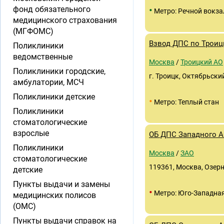
•
фонд обязательного
Метро: Речной вокза
медицинского страхования
(МГФОМС)
Взвод ДПС по Трои
Поликлиники
ведомственные
Москва
/
Троицкий АО
Поликлиники городские,
г. Троицк, Октябрьский
амбулатории, МСЧ
Поликлиники детские
•
Метро: Теплый стан
Поликлиники
стоматологические
взрослые
ОБ ДПС Западного А
Поликлиники
Москва
/
ЗАО
стоматологические
119361, Москва, Озерна
детские
Пункты выдачи и замены
•
Метро: Юго-Западна
медицинских полисов
(ОМС)
Пункты выдачи справок на