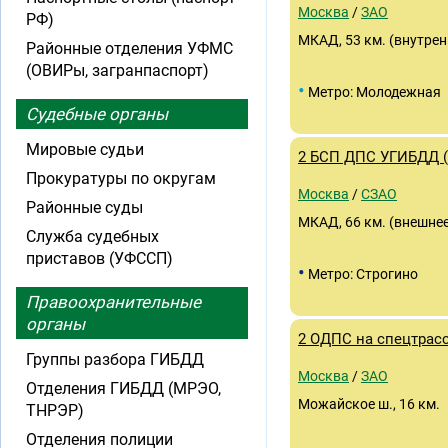
Москва
/
ЗАО
РФ)
МКАД, 53 км. (внутрен
Районные отделения УФМС
(ОВИРы, загранпаспорт)
•
Метро: Молодежная
Судебные органы
Мировые судьи
2 БСП ДПС УГИБДД 
Прокуратуры по округам
Москва
/
СЗАО
Районные суды
МКАД, 66 км. (внешне
Служба судебных
приставов (УФССП)
•
Метро: Строгино
Правоохранительные
органы
2 ОДПС на спецтрас
Группы разбора ГИБДД
Москва
/
ЗАО
Отделения ГИБДД (МРЭО,
Можайское ш., 16 км.
ТНРЭР)
Отделения полиции