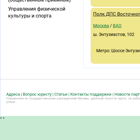
Управления физической
Полк ДПС Восточног
культуры и спорта
Москва
/
ВАО
ш. Энтузиастов, 102
•
Метро: Шоссе Энтузи
Адреса
|
Вопрос юристу
|
Статьи
|
Контакты поддержки
|
Новости пар
Справочник по государственным учреждениям Москвы, удобный поиск по карте, по райо
улице.
<
>