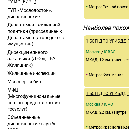
ГУ ИС (ЕИРЦ)
•
Метро: Речной вокза
ГУП «Мосводосток»,
диспетчерские
Департамент жилищной
Наиболее похож
политики (присоединен к
Департаменту городского
1 БСП ДПС УГИБДД 
имущества)
Дирекции единого
Москва
/
ЮВАО
заказчика (ДЕЗы, ГБУ
МКАД, 12 км. (внешне
Жилищник)
Жилищные инспекции
•
Метро: Кузьминки
Мосэнергосбыт
МФЦ
1 БСП ДПС УГИБДД 
(Многофункциональные
центры предоставления
Москва
/
ЮАО
госуслуг)
МКАД, 22 км. (внутрен
Объединенные
диспетчерские службы
•
Метро: Красногвард