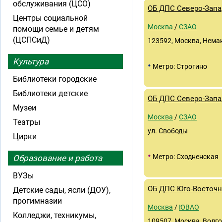
обслуживания (ЦСО)
ОБ ДПС Северо-Запа
Центры социальной
Москва
/
СЗАО
помощи семье и детям
(ЦСПСиД)
123592, Москва, Неман
Культура
•
Метро: Строгино
Библиотеки городские
Библиотеки детские
ОБ ДПС Северо-Запа
Музеи
Москва
/
СЗАО
Театры
ул. Свободы
Цирки
•
Метро: Сходненская
Образование и работа
ВУЗы
ОБ ДПС Юго-Восточн
Детские сады, ясли (ДОУ),
прогимназии
Москва
/
ЮВАО
Колледжи, техникумы,
109507, Москва, Волго