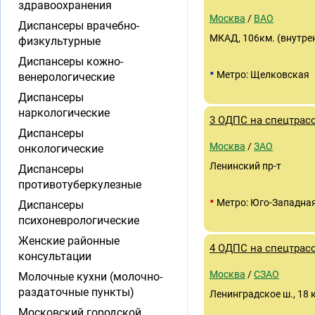
здравоохранения
Москва
/
ВАО
Диспансеры врачебно-
МКАД, 106км. (внутре
физкультурные
Диспансеры кожно-
•
Метро: Щелковская
венерологические
Диспансеры
наркологические
3 ОДПС на спецтрас
Диспансеры
Москва
/
ЗАО
онкологические
Ленинский пр-т
Диспансеры
противотуберкулезные
•
Метро: Юго-Западна
Диспансеры
психоневрологические
Женские районные
4 ОДПС на спецтрас
консультации
Москва
/
СЗАО
Молочные кухни (молочно-
раздаточные пункты)
Ленинградское ш., 18 
Московский городской