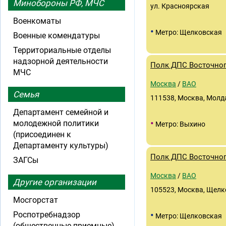
Минобороны РФ, МЧС
ул. Красноярская
Военкоматы
•
Метро: Щелковская
Военные комендатуры
Территориальные отделы
надзорной деятельности
Полк ДПС Восточног
МЧС
Москва
/
ВАО
Семья
111538, Москва, Молда
Департамент семейной и
•
молодежной политики
Метро: Выхино
(присоединен к
Департаменту культуры)
Полк ДПС Восточног
ЗАГСы
Москва
/
ВАО
Другие организации
105523, Москва, Щелко
Мосгорстат
•
Роспотребнадзор
Метро: Щелковская
(общественные приемные)