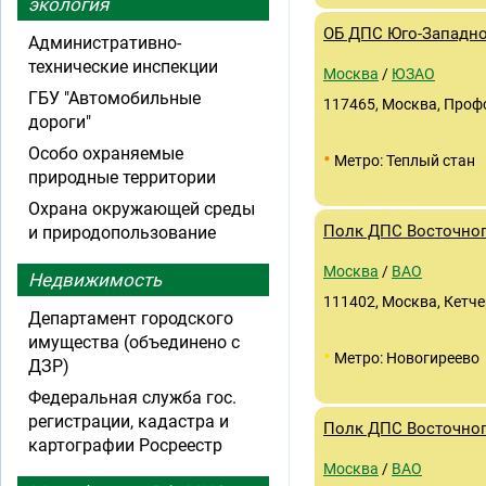
экология
ОБ ДПС Юго-Западно
Административно-
технические инспекции
Москва
/
ЮЗАО
ГБУ "Автомобильные
117465, Москва, Профс
дороги"
Особо охраняемые
•
Метро: Теплый стан
природные территории
Охрана окружающей среды
Полк ДПС Восточног
и природопользование
Москва
/
ВАО
Недвижимость
111402, Москва, Кетче
Департамент городского
имущества (объединено с
•
Метро: Новогиреево
ДЗР)
Федеральная служба гос.
регистрации, кадастра и
Полк ДПС Восточног
картографии Росреестр
Москва
/
ВАО