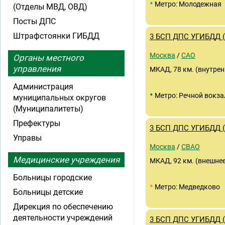
•
Метро: Молодежная
(Отделы МВД, ОВД)
Посты ДПС
Штрафстоянки ГИБДД
3 БСП ДПС УГИБДД 
Москва
/
САО
Органы местного
управления
МКАД, 78 км. (внутрен
Администрация
•
Метро: Речной вокза
муниципальных округов
(Муниципалитеты)
Префектуры
3 БСП ДПС УГИБДД 
Управы
Москва
/
СВАО
Медицинские учреждения
МКАД, 92 км. (внешне
Больницы городские
•
Метро: Медведково
Больницы детские
Дирекция по обеспечению
деятельности учреждений
3 БСП ДПС УГИБДД 