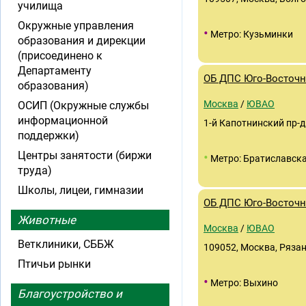
училища
Окружные управления
•
Метро: Кузьминки
образования и дирекции
(присоединено к
Департаменту
ОБ ДПС Юго-Восточн
образования)
Москва
/
ЮВАО
ОСИП (Окружные службы
информационной
1-й Капотнинский пр-д
поддержки)
Центры занятости (биржи
•
Метро: Братиславск
труда)
Школы, лицеи, гимназии
ОБ ДПС Юго-Восточн
Животные
Москва
/
ЮВАО
Ветклиники, СББЖ
109052, Москва, Рязан
Птичьи рынки
•
Метро: Выхино
Благоустройство и