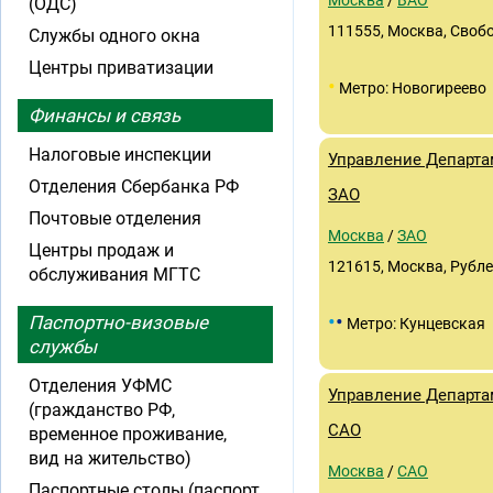
Москва
/
ВАО
(ОДС)
111555, Москва, Свобо
Службы одного окна
Центры приватизации
•
Метро: Новогиреево
Финансы и связь
Налоговые инспекции
Управление Департа
Отделения Сбербанка РФ
ЗАО
Почтовые отделения
Москва
/
ЗАО
Центры продаж и
121615, Москва, Рубле
обслуживания МГТС
•
•
Паспортно-визовые
Метро: Кунцевская
службы
Отделения УФМС
Управление Департа
(гражданство РФ,
САО
временное проживание,
вид на жительство)
Москва
/
САО
Паспортные столы (паспорт