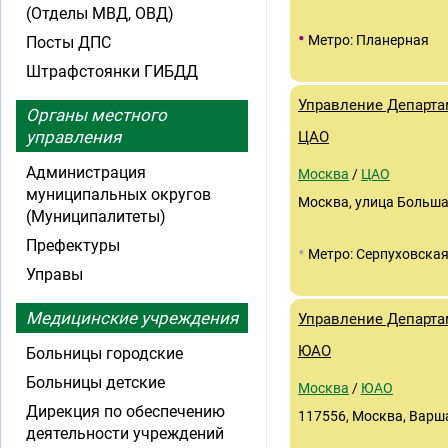
(Отделы МВД, ОВД)
•
Метро: Планерная
Посты ДПС
Штрафстоянки ГИБДД
Управление Департа
Органы местного
управления
ЦАО
Администрация
Москва
/
ЦАО
муниципальных округов
Москва, улица Большая
(Муниципалитеты)
Префектуры
•
Метро: Серпуховска
Управы
Медицинские учреждения
Управление Департа
ЮАО
Больницы городские
Больницы детские
Москва
/
ЮАО
Дирекция по обеспечению
117556, Москва, Варша
деятельности учреждений