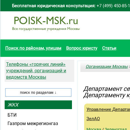
Бесплатная юридическая консультация:
+7 (499) 450-85-
Поиск по районам, улицам
Вопрос юристу
Статьи
Телефоны «горячих линий»
Организации Москвы
>
учреждений, организаций и
ведомств Москвы
Департамент се
Департаменту к
ЖКХ
Управление Департа
БТИ
ЗелАО
Газпром межрегионгаз
Москва
/
Зеленоград