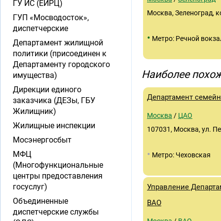
ГУ ИС (ЕИРЦ)
Москва, Зеленоград, к
ГУП «Мосводосток»,
диспетчерские
•
Метро: Речной вокза
Департамент жилищной
политики (присоединен к
Департаменту городского
Наиболее похож
имущества)
Дирекции единого
Департамент семейн
заказчика (ДЕЗы, ГБУ
Жилищник)
Москва
/
ЦАО
Жилищные инспекции
107031, Москва, ул. Пет
Мосэнергосбыт
•
МФЦ
Метро: Чеховская
(Многофункциональные
центры предоставления
госуслуг)
Управление Департа
Объединенные
ВАО
диспетчерские службы