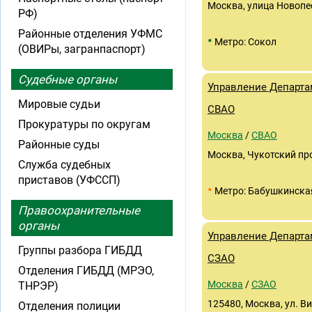
Москва, улица Новопес
РФ)
Районные отделения УФМС
•
Метро: Сокол
(ОВИРы, загранпаспорт)
Судебные органы
Управление Департа
Мировые судьи
СВАО
Прокуратуры по округам
Москва
/
СВАО
Районные суды
Москва, Чукотский про
Служба судебных
приставов (УФССП)
•
Метро: Бабушкинска
Правоохранительные
органы
Управление Департа
Группы разбора ГИБДД
СЗАО
Отделения ГИБДД (МРЭО,
Москва
/
СЗАО
ТНРЭР)
125480, Москва, ул. Ви
Отделения полиции