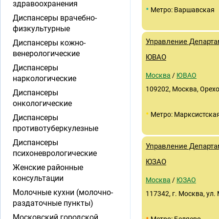
здравоохранения
•
Метро: Варшавская
Диспансеры врачебно-
физкультурные
Управление Департа
Диспансеры кожно-
венерологические
ЮВАО
Диспансеры
Москва
/
ЮВАО
наркологические
109202, Москва, Орехо
Диспансеры
онкологические
•
Метро: Марксистска
Диспансеры
противотуберкулезные
Диспансеры
Управление Департа
психоневрологические
ЮЗАО
Женские районные
консультации
Москва
/
ЮЗАО
Молочные кухни (молочно-
117342, г. Москва, ул.
раздаточные пункты)
•
Московский городской