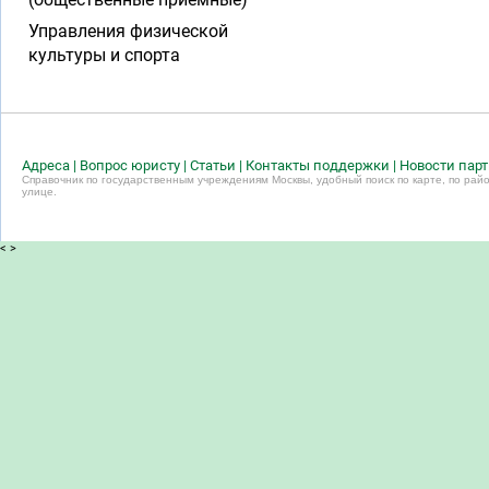
Управления физической
культуры и спорта
Адреса
|
Вопрос юристу
|
Статьи
|
Контакты поддержки
|
Новости пар
Справочник по государственным учреждениям Москвы, удобный поиск по карте, по райо
улице.
<
>