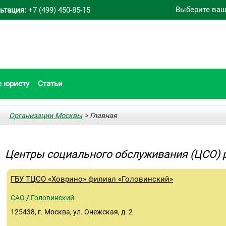
Выберите ваш
ьтация:
+7 (499) 450-85-15
с юристу
Статьи
Организации Москвы
> Главная
Центры социального обслуживания (ЦСО) 
ГБУ ТЦСО «Ховрино» филиал «Головинский»
САО
/
Головинский
125438, г. Москва, ул. Онежская, д. 2