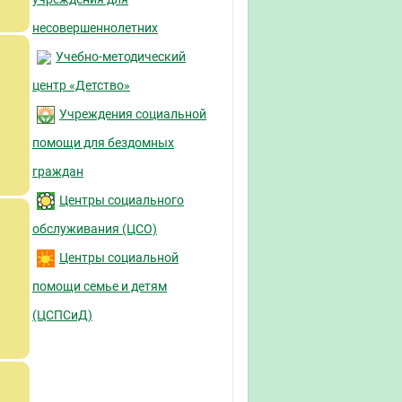
несовершеннолетних
Учебно-методический
центр «Детство»
Учреждения социальной
помощи для бездомных
граждан
Центры социального
обслуживания (ЦСО)
Центры социальной
помощи семье и детям
(ЦСПСиД)