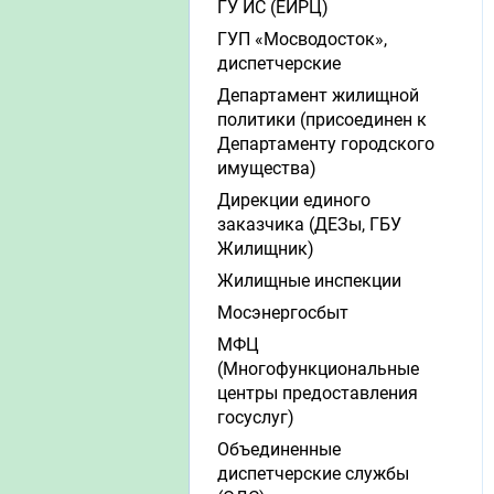
ГУ ИС (ЕИРЦ)
ГУП «Мосводосток»,
диспетчерские
Департамент жилищной
политики (присоединен к
Департаменту городского
имущества)
Дирекции единого
заказчика (ДЕЗы, ГБУ
Жилищник)
Жилищные инспекции
Мосэнергосбыт
МФЦ
(Многофункциональные
центры предоставления
госуслуг)
Объединенные
диспетчерские службы