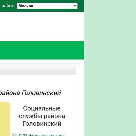
 район:
района Головинский
Социальные
службы района
Головинский
ГУП «Моссоцгарантия»