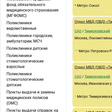
•
фонд обязательного
Метро: Сокол
медицинского страхования
(МГФОМС)
Отдел МВД (ОВД) «Т
Поликлиники
ведомственные
САО
/
Тимирязевский
Поликлиники городские,
Москва, Локомотивный
амбулатории, МСЧ
Поликлиники детские
•
•
Метро: Петровско-
Поликлиники
стоматологические
взрослые
Отдел МВД (ОВД) «Т
Поликлиники
САО
/
Тимирязевский
стоматологические
Москва, Ивановская ул
детские
Пункты выдачи и замены
•
Метро: Тимирязевск
медицинских полисов
(ОМС)
Пункты выдачи справок на