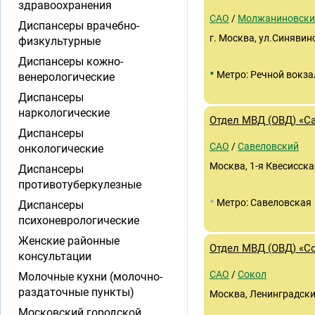
здравоохранения
САО
/
Молжаниновски
Диспансеры врачебно-
г. Москва, ул.Синявинс
физкультурные
Диспансеры кожно-
•
Метро: Речной вокза
венерологические
Диспансеры
наркологические
Отдел МВД (ОВД) «С
Диспансеры
САО
/
Савеловский
онкологические
Москва, 1-я Квесисска
Диспансеры
противотуберкулезные
•
Метро: Савеловская
Диспансеры
психоневрологические
Женские районные
Отдел МВД (ОВД) «С
консультации
САО
/
Сокол
Молочные кухни (молочно-
раздаточные пункты)
Москва, Ленинградский
Московский городской