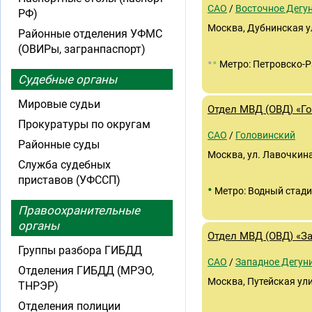
САО
/
Восточное Дегу
РФ)
Москва, Дубнинская у
Районные отделения УФМС
(ОВИРы, загранпаспорт)
•
•
Метро: Петровско-
Судебные органы
Мировые судьи
Отдел МВД (ОВД) «Г
Прокуратуры по округам
САО
/
Головинский
Районные суды
Москва, ул. Лавочкина,
Служба судебных
приставов (УФССП)
•
Метро: Водный стад
Правоохранительные
органы
Отдел МВД (ОВД) «З
Группы разбора ГИБДД
САО
/
Западное Дегун
Отделения ГИБДД (МРЭО,
Москва, Путейская ули
ТНРЭР)
Отделения полиции