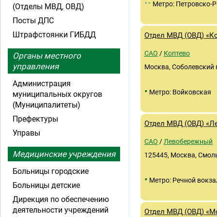
•
•
Метро: Петровско-
(Отделы МВД, ОВД)
Посты ДПС
Штрафстоянки ГИБДД
Отдел МВД (ОВД) «К
САО
/
Коптево
Органы местного
управления
Москва, Соболевский 
Администрация
•
Метро: Войковская
муниципальных округов
(Муниципалитеты)
Префектуры
Отдел МВД (ОВД) «
Управы
САО
/
Левобережный
Медицинские учреждения
125445, Москва, Смоль
Больницы городские
•
Метро: Речной вокза
Больницы детские
Дирекция по обеспечению
деятельности учреждений
Отдел МВД (ОВД) «