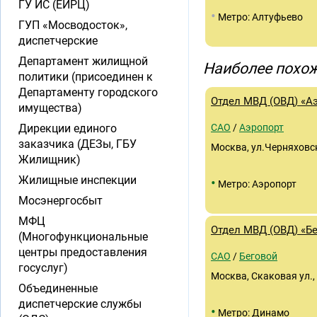
ГУ ИС (ЕИРЦ)
•
Метро: Алтуфьево
ГУП «Мосводосток»,
диспетчерские
Департамент жилищной
Наиболее похож
политики (присоединен к
Департаменту городского
Отдел МВД (ОВД) «А
имущества)
Дирекции единого
САО
/
Аэропорт
заказчика (ДЕЗы, ГБУ
Москва, ул.Черняховск
Жилищник)
Жилищные инспекции
•
Метро: Аэропорт
Мосэнергосбыт
МФЦ
Отдел МВД (ОВД) «Б
(Многофункциональные
центры предоставления
САО
/
Беговой
госуслуг)
Москва, Скаковая ул., 
Объединенные
диспетчерские службы
•
Метро: Динамо