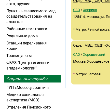
Отдел МВД (ОВД) «Х
авто, оружие
САО
/
Ховрино
Пункты независимого мед.
освидетельствования на
125414, Москва, ул. Пе
алкоголь
•
Районные гематологи
Метро: Речной вокза
Родильные дома
Станции переливания
Отдел МВД (ОВД) «Х
крови
САО
/
Хорошевский
Травмпункты
Москва, Хорошёвское 
ФБУЗ "Центр гигиены и
эпидемиологии"
•
Метро: Беговая
Социальные службы
ГУП «Моссоцгарантия»
Медико-социальная
экспертиза (МСЭ)
Отделения Пенсионного