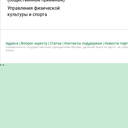
Управления физической
культуры и спорта
Адреса
|
Вопрос юристу
|
Статьи
|
Контакты поддержки
|
Новости пар
Справочник по государственным учреждениям Москвы, удобный поиск по карте, по райо
улице.
<
>