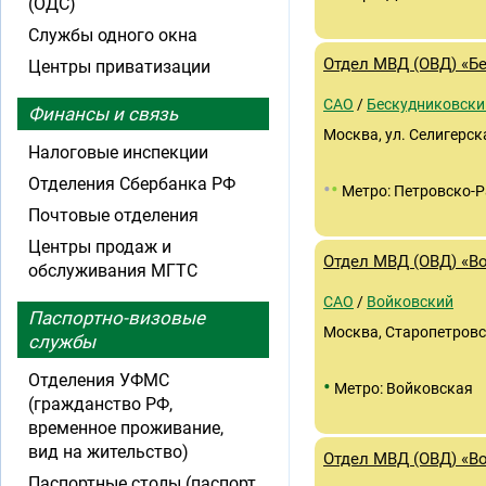
(ОДС)
Службы одного окна
Отдел МВД (ОВД) «Б
Центры приватизации
САО
/
Бескудниковски
Финансы и связь
Москва, ул. Селигерск
Налоговые инспекции
Отделения Сбербанка РФ
•
•
Метро: Петровско-
Почтовые отделения
Центры продаж и
Отдел МВД (ОВД) «В
обслуживания МГТС
САО
/
Войковский
Паспортно-визовые
Москва, Старопетровс
службы
Отделения УФМС
•
Метро: Войковская
(гражданство РФ,
временное проживание,
вид на жительство)
Отдел МВД (ОВД) «В
Паспортные столы (паспорт