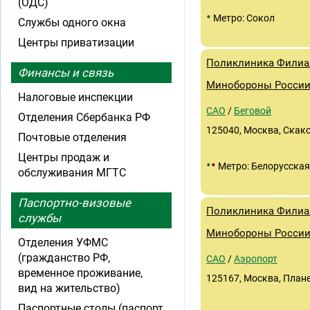
(ОДС)
•
Метро: Сокол
Службы одного окна
Центры приватизации
Поликлиника Филиал
Финансы и связь
Минобороны Росси
Налоговые инспекции
САО
/
Беговой
Отделения Сбербанка РФ
125040, Москва, Скаков
Почтовые отделения
Центры продаж и
•
•
Метро: Белорусская
обслуживания МГТС
Паспортно-визовые
Поликлиника Филиал
службы
Минобороны Росси
Отделения УФМС
(гражданство РФ,
САО
/
Аэропорт
временное проживание,
125167, Москва, Планет
вид на жительство)
Паспортные столы (паспорт