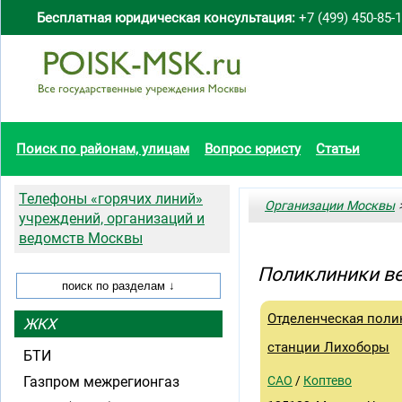
Бесплатная юридическая консультация:
+7 (499) 450-85-
Поиск по районам, улицам
Вопрос юристу
Статьи
Телефоны «горячих линий»
Организации Москвы
>
учреждений, организаций и
ведомств Москвы
Поликлиники в
Отделенческая поли
ЖКХ
станции Лихоборы
БТИ
Газпром межрегионгаз
САО
/
Коптево