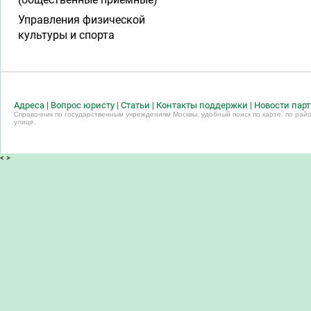
Управления физической
культуры и спорта
Адреса
|
Вопрос юристу
|
Статьи
|
Контакты поддержки
|
Новости пар
Справочник по государственным учреждениям Москвы, удобный поиск по карте, по райо
улице.
<
>