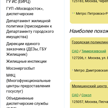
125183, Москва, Череп
ГУ ИС (ЕИРЦ)
ГУП «Мосводосток»,
•
•
диспетчерские
Метро: Петровско-
Департамент жилищной
политики (присоединен к
Наиболее похож
Департаменту городского
имущества)
Городская поликлин
Дирекции единого
заказчика (ДЕЗы, ГБУ
САО
/
Тимирязевский
Жилищник)
127206, г. Москва, ул. 
Жилищные инспекции
Мосэнергосбыт
•
Метро: Дмитровская
МФЦ
(Многофункциональные
центры предоставления
Медицинский центр
госуслуг)
САО
/
Сокол
Объединенные
125057, Москва, Песчан
диспетчерские службы