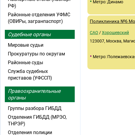
•
Метро: Динамо
РФ)
Районные отделения УФМС
(ОВИРы, загранпаспорт)
Поликлиника №6 Мо
САО
/
Хорошевский
Судебные органы
123007, Москва, Магист
Мировые судьи
Прокуратуры по округам
•
Метро: Полежаевска
Районные суды
Служба судебных
приставов (УФССП)
Правоохранительные
органы
Группы разбора ГИБДД
Отделения ГИБДД (МРЭО,
ТНРЭР)
Отделения полиции