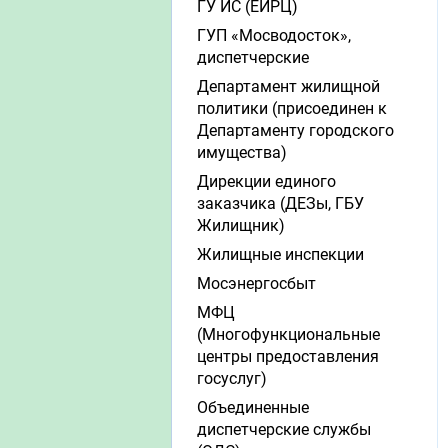
ГУ ИС (ЕИРЦ)
ГУП «Мосводосток»,
диспетчерские
Департамент жилищной
политики (присоединен к
Департаменту городского
имущества)
Дирекции единого
заказчика (ДЕЗы, ГБУ
Жилищник)
Жилищные инспекции
Мосэнергосбыт
МФЦ
(Многофункциональные
центры предоставления
госуслуг)
Объединенные
диспетчерские службы