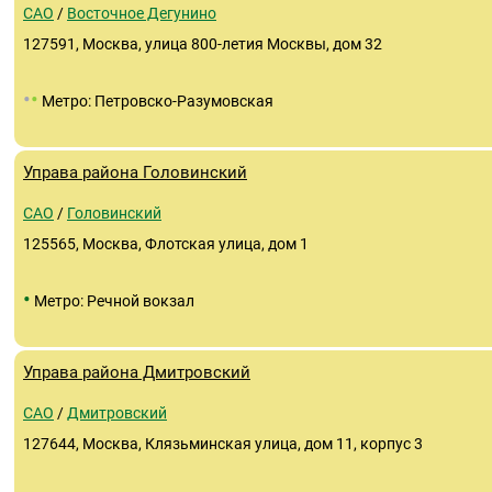
САО
/
Восточное Дегунино
127591, Москва, улица 800-летия Москвы, дом 32
•
•
Метро: Петровско-Разумовская
Управа района Головинский
САО
/
Головинский
125565, Москва, Флотская улица, дом 1
•
Метро: Речной вокзал
Управа района Дмитровский
САО
/
Дмитровский
127644, Москва, Клязьминская улица, дом 11, корпус 3