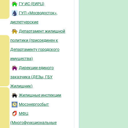
ГУ ИС (ЕИРЦ)
ГУП «Мосводосток»,
диспетчерские
Департамент жилищной
политики (присоединен к
Департаменту городского
имущества)
Дирекции единого
заказчика (ДЕЗы, ГБУ
Жилищник)
Жилищные инспекции
Мосэнергосбыт
МФЦ
(Многофункциональные