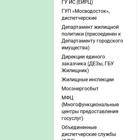
ГУ ИС (ЕИРЦ)
ГУП «Мосводосток»,
диспетчерские
Департамент жилищной
политики (присоединен к
Департаменту городского
имущества)
Дирекции единого
заказчика (ДЕЗы, ГБУ
Жилищник)
Жилищные инспекции
Мосэнергосбыт
МФЦ
(Многофункциональные
центры предоставления
госуслуг)
Объединенные
диспетчерские службы