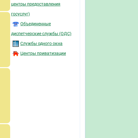
центры предоставления
госуслуг)
Объединенные
диспетчерские службы (ОДС)
Службы одного окна
Центры приватизации