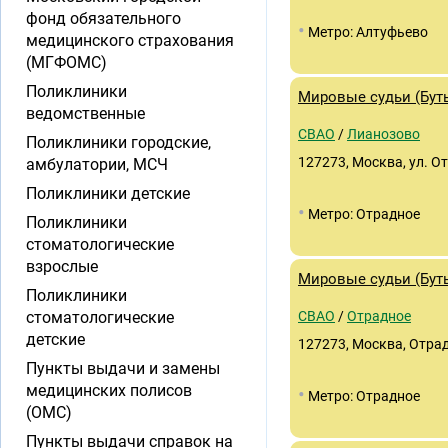
фонд обязательного
•
Метро: Алтуфьево
медицинского страхования
(МГФОМС)
Поликлиники
Мировые судьи (Буты
ведомственные
СВАО
/
Лианозово
Поликлиники городские,
127273, Москва, ул. О
амбулатории, МСЧ
Поликлиники детские
•
Метро: Отрадное
Поликлиники
стоматологические
взрослые
Мировые судьи (Бутыр
Поликлиники
стоматологические
СВАО
/
Отрадное
детские
127273, Москва, Отрадн
Пункты выдачи и замены
медицинских полисов
•
Метро: Отрадное
(ОМС)
Пункты выдачи справок на