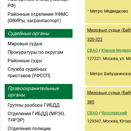
РФ)
•
Метро: Медведково
Районные отделения УФМС
(ОВИРы, загранпаспорт)
Мировые судьи (Баб
Судебные органы
320-322
Мировые судьи
СВАО
/
Южное Медвед
Прокуратуры по округам
127221, Москва, ул. М
Районные суды
Служба судебных
•
Метро: Бабушкинска
приставов (УФССП)
Правоохранительные
Мировые судьи (Бабу
органы
385
Группы разбора ГИБДД
СВАО
/
Ярославский
Отделения ГИБДД (МРЭО,
ТНРЭР)
129347, Москва, Югорс
Отделения полиции