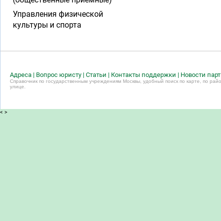
Управления физической
культуры и спорта
Адреса
|
Вопрос юристу
|
Статьи
|
Контакты поддержки
|
Новости пар
Справочник по государственным учреждениям Москвы, удобный поиск по карте, по райо
улице.
<
>