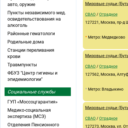
Мировые судьи (Буты
авто, оружие
Пункты независимого мед.
СВАО
/
Отрадное
освидетельствования на
127221, Москва, пр-д Ш
алкоголь
Районные гематологи
•
Метро: Медведково
Родильные дома
Станции переливания
Мировые судьи (Буты
крови
Травмпункты
СВАО
/
Отрадное
ФБУЗ "Центр гигиены и
127562, Москва, Алтуф
эпидемиологии"
•
Метро: Владыкино
Социальные службы
ГУП «Моссоцгарантия»
Мировые судьи (Бутыр
Медико-социальная
экспертиза (МСЭ)
СВАО
/
Отрадное
Отделения Пенсионного
127273, Москва, ул. О