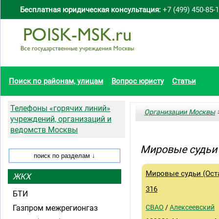
Бесплатная юридическая консультация:
+7 (499) 450-85-
Поиск по районам, улицам
Вопрос юристу
Статьи
Телефоны «горячих линий»
Организации Москвы
>
учреждений, организаций и
ведомств Москвы
Мировые судьи
Мировые судьи (Оста
ЖКХ
316
БТИ
Газпром межрегионгаз
СВАО
/
Алексеевский