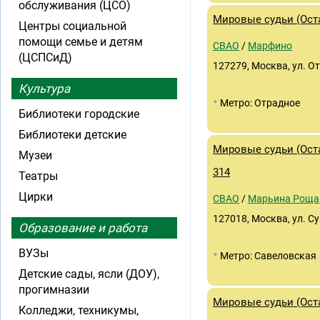
обслуживания (ЦСО)
Мировые судьи (Оста
Центры социальной
помощи семье и детям
СВАО
/
Марфино
(ЦСПСиД)
127279, Москва, ул. О
Культура
•
Метро: Отрадное
Библиотеки городские
Библиотеки детские
Мировые судьи (Оста
Музеи
314
Театры
Цирки
СВАО
/
Марьина Роща
127018, Москва, ул. Су
Образование и работа
•
ВУЗы
Метро: Савеловская
Детские сады, ясли (ДОУ),
прогимназии
Мировые судьи (Оста
Колледжи, техникумы,