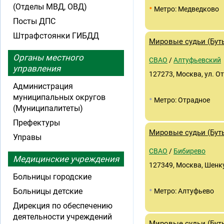
(Отделы МВД, ОВД)
•
Метро: Медведково
Посты ДПС
Штрафстоянки ГИБДД
Мировые судьи (Буты
Органы местного
СВАО
/
Алтуфьевский
управления
127273, Москва, ул. О
Администрация
муниципальных округов
•
Метро: Отрадное
(Муниципалитеты)
Префектуры
Мировые судьи (Буты
Управы
СВАО
/
Бибирево
Медицинские учреждения
127349, Москва, Шенк
Больницы городские
•
Больницы детские
Метро: Алтуфьево
Дирекция по обеспечению
деятельности учреждений
Мировые судьи (Буты