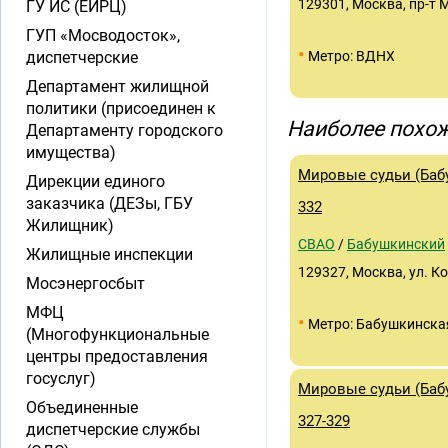
129301, Москва, пр-т М
ГУ ИС (ЕИРЦ)
ГУП «Мосводосток»,
•
диспетчерские
Метро: ВДНХ
Департамент жилищной
политики (присоединен к
Наиболее похож
Департаменту городского
имущества)
Мировые судьи (Бабу
Дирекции единого
заказчика (ДЕЗы, ГБУ
332
Жилищник)
СВАО
/
Бабушкинский
Жилищные инспекции
129327, Москва, ул. К
Мосэнергосбыт
МФЦ
•
Метро: Бабушкинска
(Многофункциональные
центры предоставления
госуслуг)
Мировые судьи (Бабу
Объединенные
327-329
диспетчерские службы