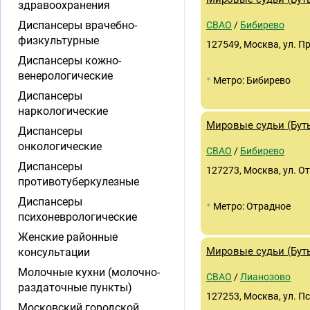
здравоохранения
Диспансеры врачебно-
СВАО
/
Бибирево
физкультурные
127549, Москва, ул. П
Диспансеры кожно-
венерологические
•
Метро: Бибирево
Диспансеры
наркологические
Мировые судьи (Буты
Диспансеры
онкологические
СВАО
/
Бибирево
Диспансеры
127273, Москва, ул. От
противотуберкулезные
Диспансеры
•
Метро: Отрадное
психоневрологические
Женские районные
Мировые судьи (Буты
консультации
Молочные кухни (молочно-
СВАО
/
Лианозово
раздаточные пункты)
127253, Москва, ул. Пс
Московский городской