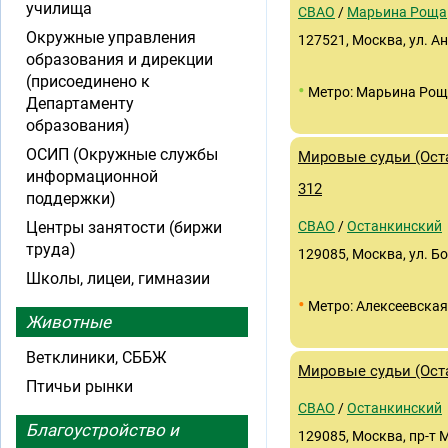
училища
СВАО
/
Марьина Роща
Окружные управления
127521, Москва, ул. Ан
образования и дирекции
(присоединено к
•
Метро: Марьина Ро
Департаменту
образования)
ОСИП (Окружные службы
Мировые судьи (Оста
информационной
312
поддержки)
Центры занятости (биржи
СВАО
/
Останкинский
труда)
129085, Москва, ул. Бо
Школы, лицеи, гимназии
•
Метро: Алексеевская
Животные
Ветклиники, СББЖ
Мировые судьи (Оста
Птичьи рынки
СВАО
/
Останкинский
Благоустройство и
129085, Москва, пр-т М