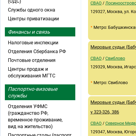
(ОДС)
СВАО
/
Лосиноостров
Службы одного окна
129327, Москва, ул. К
Центры приватизации
•
Метро: Бабушкинска
Финансы и связь
Налоговые инспекции
Мировые судьи (Бабу
Отделения Сбербанка РФ
СВАО
/
Свиблово
Почтовые отделения
129329, Москва, Игарск
Центры продаж и
обслуживания МГТС
•
Метро: Свиблово
Паспортно-визовые
службы
Мировые судьи (Баб
Отделения УФМС
у 323-326, 386
(гражданство РФ,
временное проживание,
СВАО
/
Северное Медв
вид на жительство)
129347, Москва, Югорс
Паспортные столы (паспорт