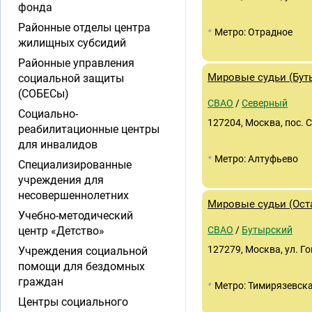
фонда
Районные отделы центра
•
Метро: Отрадное
жилищных субсидий
Районные управления
Мировые судьи (Буты
социальной защиты
(СОБЕСы)
СВАО
/
Северный
Социально-
127204, Москва, пос. С
реабилитационные центры
для инвалидов
•
Метро: Алтуфьево
Специализированные
учреждения для
несовершеннолетних
Мировые судьи (Остан
Учебно-методический
центр «Детство»
СВАО
/
Бутырский
127279, Москва, ул. Г
Учреждения социальной
помощи для бездомных
граждан
•
Метро: Тимирязевск
Центры социального