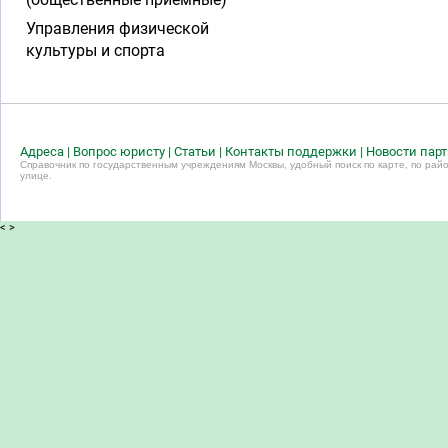
Управления физической
культуры и спорта
Адреса
|
Вопрос юристу
|
Статьи
|
Контакты поддержки
|
Новости пар
Справочник по государственным учреждениям Москвы, удобный поиск по карте, по райо
улице.
<
>