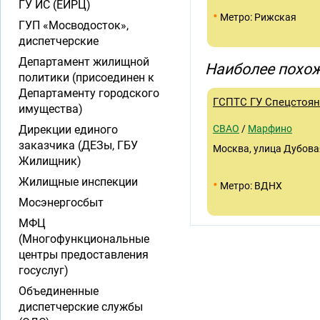
ГУ ИС (ЕИРЦ)
•
Метро: Рижская
ГУП «Мосводосток»,
диспетчерские
Департамент жилищной
Наиболее похож
политики (присоединен к
Департаменту городского
ГСПТС ГУ Спецстоян
имущества)
Дирекции единого
СВАО
/
Марфино
заказчика (ДЕЗы, ГБУ
Москва, улица Дубова
Жилищник)
Жилищные инспекции
•
Метро: ВДНХ
Мосэнергосбыт
МФЦ
(Многофункциональные
центры предоставления
госуслуг)
Объединенные
диспетчерские службы