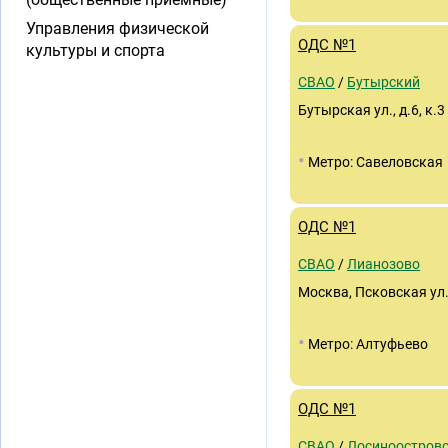
Управления физической
ОДС №1
культуры и спорта
СВАО
/
Бутырский
Бутырская ул., д.6, к.3
•
Метро: Савеловская
ОДС №1
СВАО
/
Лианозово
Москва, Псковская ул.,
•
Метро: Алтуфьево
ОДС №1
СВАО
/
Лосиноостров