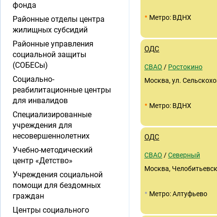
фонда
•
Метро: ВДНХ
Районные отделы центра
жилищных субсидий
Районные управления
ОДС
социальной защиты
(СОБЕСы)
СВАО
/
Ростокино
Социально-
Москва, ул. Сельскохоз
реабилитационные центры
для инвалидов
•
Метро: ВДНХ
Специализированные
учреждения для
несовершеннолетних
ОДС
Учебно-методический
СВАО
/
Северный
центр «Детство»
Москва, Челобитьевско
Учреждения социальной
помощи для бездомных
•
Метро: Алтуфьево
граждан
Центры социального