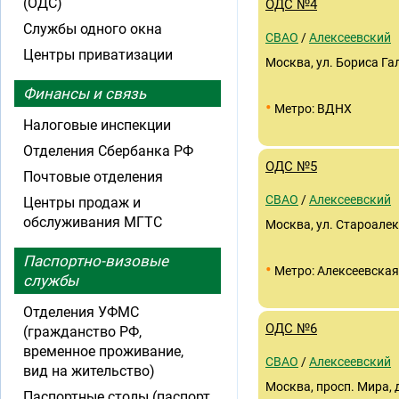
(ОДС)
ОДС №4
Службы одного окна
СВАО
/
Алексеевский
Центры приватизации
Москва, ул. Бориса Гал
Финансы и связь
•
Метро: ВДНХ
Налоговые инспекции
Отделения Сбербанка РФ
ОДС №5
Почтовые отделения
СВАО
/
Алексеевский
Центры продаж и
обслуживания МГТС
Москва, ул. Староалек
Паспортно-визовые
•
Метро: Алексеевская
службы
Отделения УФМС
ОДС №6
(гражданство РФ,
временное проживание,
СВАО
/
Алексеевский
вид на жительство)
Москва, просп. Мира, д
Паспортные столы (паспорт