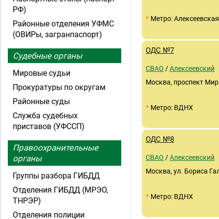
РФ)
•
Метро: Алексеевская
Районные отделения УФМС
(ОВИРы, загранпаспорт)
ОДС №7
Судебные органы
СВАО
/
Алексеевский
Мировые судьи
Москва, проспект Мира,
Прокуратуры по округам
Районные суды
•
Метро: ВДНХ
Служба судебных
приставов (УФССП)
ОДС №8
Правоохранительные
органы
СВАО
/
Алексеевский
Москва, ул. Бориса Гал
Группы разбора ГИБДД
Отделения ГИБДД (МРЭО,
•
Метро: ВДНХ
ТНРЭР)
Отделения полиции