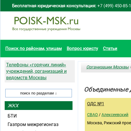
Бесплатная юридическая консультация:
+7 (499) 450-85-
Поиск по районам, улицам
Вопрос юристу
Статьи
Телефоны «горячих линий»
Организации Москвы
>
учреждений, организаций и
ведомств Москвы
Объединенные д
ОДС №1
ЖКХ
СВАО
/
Алексеевский
БТИ
Москва, Рижский проез
Газпром межрегионгаз