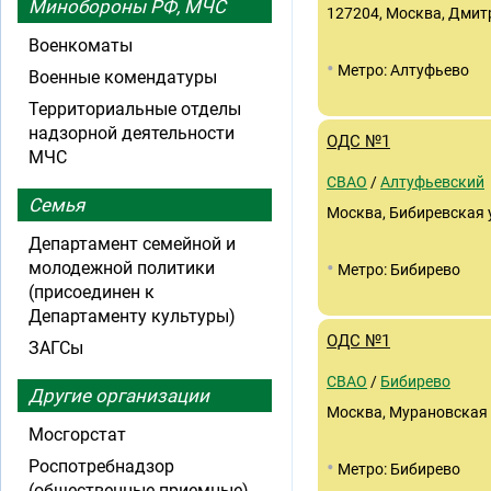
Минобороны РФ, МЧС
127204, Москва, Дмитр
Военкоматы
•
Метро: Алтуфьево
Военные комендатуры
Территориальные отделы
надзорной деятельности
ОДС №1
МЧС
СВАО
/
Алтуфьевский
Семья
Москва, Бибиревская у
Департамент семейной и
•
молодежной политики
Метро: Бибирево
(присоединен к
Департаменту культуры)
ОДС №1
ЗАГСы
СВАО
/
Бибирево
Другие организации
Москва, Мурановская 
Мосгорстат
•
Роспотребнадзор
Метро: Бибирево
(общественные приемные)