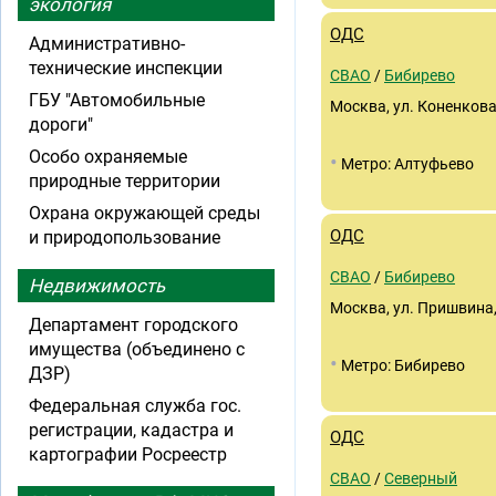
экология
ОДС
Административно-
технические инспекции
СВАО
/
Бибирево
ГБУ "Автомобильные
Москва, ул. Коненкова
дороги"
Особо охраняемые
•
Метро: Алтуфьево
природные территории
Охрана окружающей среды
ОДС
и природопользование
СВАО
/
Бибирево
Недвижимость
Москва, ул. Пришвина,
Департамент городского
имущества (объединено с
•
Метро: Бибирево
ДЗР)
Федеральная служба гос.
регистрации, кадастра и
ОДС
картографии Росреестр
СВАО
/
Северный