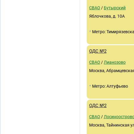
СВАО
/
Бутырский
Яблочкова, д. 10А
•
Метро: Тимирязевск
ОДС №2
СВАО
/
Лианозово
Москва, Абрамцевская 
•
Метро: Алтуфьево
ОДС №2
СВАО
/
Лосиноостров
Москва, Тайнинская ул.,