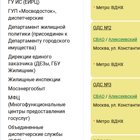
ГУ ИС (ЕИРЦ)
•
Метро: ВДНХ
ГУП «Мосводосток»,
диспетчерские
Департамент жилищной
ОДС №2
политики (присоединен к
СВАО
/
Алексеевский
Департаменту городского
имущества)
Москва, ул. Константин
Дирекции единого
•
заказчика (ДЕЗы, ГБУ
Метро: ВДНХ
Жилищник)
Жилищные инспекции
ОДС №3
Мосэнергосбыт
СВАО
/
Алексеевский
МФЦ
(Многофункциональные
Москва, ул. Константин
центры предоставления
госуслуг)
•
Метро: ВДНХ
Объединенные
диспетчерские службы