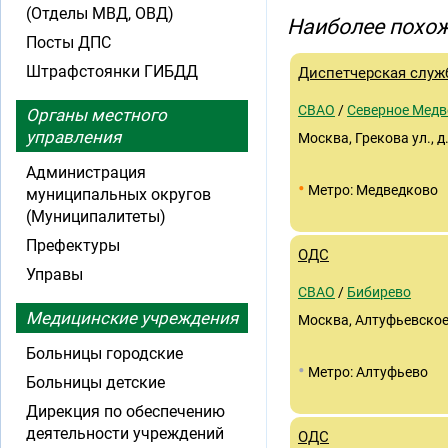
(Отделы МВД, ОВД)
Наиболее похож
Посты ДПС
Штрафстоянки ГИБДД
Диспетчерская служ
СВАО
/
Северное Медв
Органы местного
управления
Москва, Грекова ул., д
Администрация
•
Метро: Медведково
муниципальных округов
(Муниципалитеты)
Префектуры
ОДС
Управы
СВАО
/
Бибирево
Медицинские учреждения
Москва, Алтуфьевское 
Больницы городские
•
Метро: Алтуфьево
Больницы детские
Дирекция по обеспечению
деятельности учреждений
ОДС