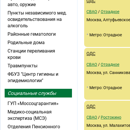
ОДС
авто, оружие
СВАО
/
Отрадное
Пункты независимого мед.
освидетельствования на
Москва, Алтуфьевское 
алкоголь
•
Районные гематологи
Метро: Отрадное
Родильные дома
Станции переливания
ОДС
крови
СВАО
/
Отрадное
Травмпункты
Москва, ул. Санникова
ФБУЗ "Центр гигиены и
эпидемиологии"
•
Метро: Отрадное
Социальные службы
ГУП «Моссоцгарантия»
ОДС
Медико-социальная
СВАО
/
Ростокино
экспертиза (МСЭ)
Москва, ул. Малахитова
Отделения Пенсионного