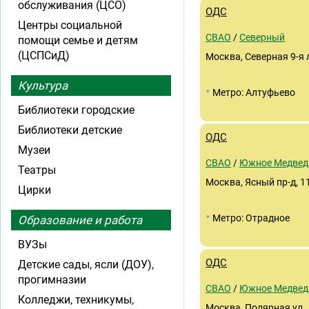
обслуживания (ЦСО)
ОДС
Центры социальной
СВАО
/
Северный
помощи семье и детям
(ЦСПСиД)
Москва, Северная 9-я л
Культура
•
Метро: Алтуфьево
Библиотеки городские
Библиотеки детские
ОДС
Музеи
СВАО
/
Южное Медвед
Театры
Москва, Ясный пр-д, 1
Цирки
•
Метро: Отрадное
Образование и работа
ВУЗы
ОДС
Детские сады, ясли (ДОУ),
прогимназии
СВАО
/
Южное Медвед
Колледжи, техникумы,
Москва, Полярная ул., 