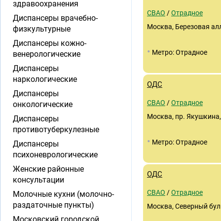
здравоохранения
СВАО
/
Отрадное
Диспансеры врачебно-
Москва, Березовая алл
физкультурные
Диспансеры кожно-
•
Метро: Отрадное
венерологические
Диспансеры
наркологические
ОДС
Диспансеры
СВАО
/
Отрадное
онкологические
Москва, пр. Якушкина,
Диспансеры
противотуберкулезные
•
Метро: Отрадное
Диспансеры
психоневрологические
Женские районные
ОДС
консультации
СВАО
/
Отрадное
Молочные кухни (молочно-
раздаточные пункты)
Москва, Северный бул
Московский городской