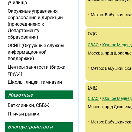
училища
Окружные управления
•
Метро: Бабушкинска
образования и дирекции
(присоединено к
Департаменту
ОДС
образования)
СВАО
/
Южное Медвед
ОСИП (Окружные службы
информационной
Москва, пр-д Шокальско
поддержки)
Центры занятости (биржи
•
Метро: Бабушкинска
труда)
Школы, лицеи, гимназии
ОДС
Животные
СВАО
/
Южное Медвед
Ветклиники, СББЖ
Москва, пр-д Дежнева, 
Птичьи рынки
•
Метро: Бабушкинска
Благоустройство и