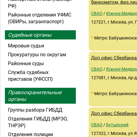
банкоматом, физ.ли
РФ)
СВАО
/
Южное Медвед
Районные отделения УФМС
(ОВИРы, загранпаспорт)
127221, г.Москва, ул. 
Судебные органы
•
Метро: Бабушкинска
Мировые судьи
Прокуратуры по округам
Доп.офис Сбербанка 
Районные суды
СВАО
/
Южное Медвед
Служба судебных
127081, г.Москва, пр-д
приставов (УФССП)
Правоохранительные
•
Метро: Бабушкинска
органы
Группы разбора ГИБДД
Доп.офис Сбербанка 
Отделения ГИБДД (МРЭО,
СВАО
/
Бутырский
ТНРЭР)
127322, г.Москва, ул.
Отделения полиции