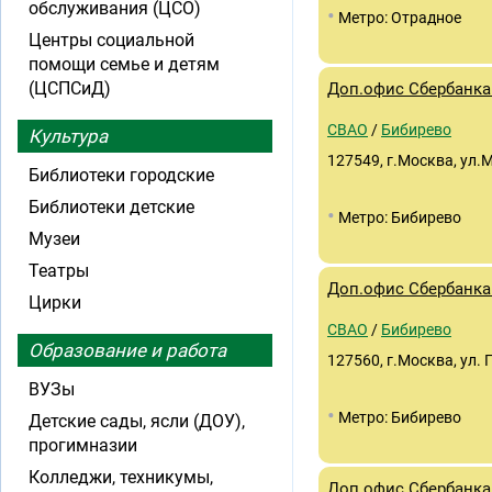
обслуживания (ЦСО)
•
Метро: Отрадное
Центры социальной
помощи семье и детям
(ЦСПСиД)
Доп.офис Сбербанка 
СВАО
/
Бибирево
Культура
127549, г.Москва, ул.
Библиотеки городские
Библиотеки детские
•
Метро: Бибирево
Музеи
Театры
Доп.офис Сбербанка 
Цирки
СВАО
/
Бибирево
Образование и работа
127560, г.Москва, ул. 
ВУЗы
•
Метро: Бибирево
Детские сады, ясли (ДОУ),
прогимназии
Колледжи, техникумы,
Доп.офис Сбербанка 