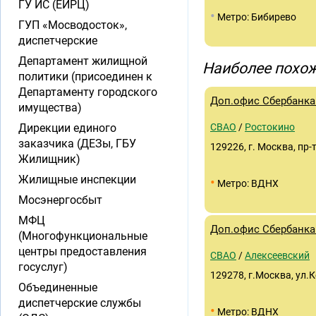
ГУ ИС (ЕИРЦ)
•
Метро: Бибирево
ГУП «Мосводосток»,
диспетчерские
Департамент жилищной
Наиболее похож
политики (присоединен к
Департаменту городского
Доп.офис Сбербанка 
имущества)
Дирекции единого
СВАО
/
Ростокино
заказчика (ДЕЗы, ГБУ
129226, г. Москва, пр-т
Жилищник)
Жилищные инспекции
•
Метро: ВДНХ
Мосэнергосбыт
МФЦ
Доп.офис Сбербанка 
(Многофункциональные
центры предоставления
СВАО
/
Алексеевский
госуслуг)
129278, г.Москва, ул.
Объединенные
диспетчерские службы
•
Метро: ВДНХ