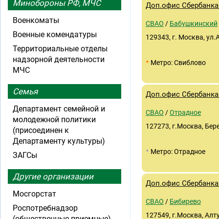
Минобороны РФ, МЧС
Доп.офис Сбербанка
Военкоматы
СВАО
/
Бабушкинский
Военные комендатуры
129343, г. Москва, ул.
Территориальные отделы
надзорной деятельности
•
Метро: Свиблово
МЧС
Семья
Доп.офис Сбербанка 
Департамент семейной и
СВАО
/
Отрадное
молодежной политики
127273, г.Москва, Бере
(присоединен к
Департаменту культуры)
•
Метро: Отрадное
ЗАГСы
Другие организации
Доп.офис Сбербанка 
Мосгорстат
СВАО
/
Бибирево
Роспотребнадзор
127549, г.Москва, Алт
(общественные приемные)