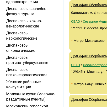
здравоохранения
Доп.офис Сбербанка 
Диспансеры врачебно-
банкоматом, физ.ли
физкультурные
Диспансеры кожно-
СВАО
/
Северное Медв
венерологические
127221, г.Москва, про
Диспансеры
наркологические
•
Метро: Медведково
Диспансеры
онкологические
Доп.офис Сбербанка 
Диспансеры
противотуберкулезные
СВАО
/
Лосиноостров
Диспансеры
129345, г. Москва, ул.
психоневрологические
Женские районные
•
Метро: Бабушкинска
консультации
Молочные кухни (молочно-
раздаточные пункты)
Доп.офис Сбербанка 
Московский городской