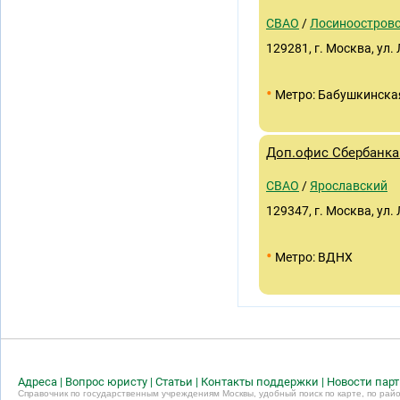
СВАО
/
Лосиноостров
129281, г. Москва, ул.
•
Метро: Бабушкинска
Доп.офис Сбербанка 
СВАО
/
Ярославский
129347, г. Москва, ул.
•
Метро: ВДНХ
Адреса
|
Вопрос юристу
|
Статьи
|
Контакты поддержки
|
Новости пар
Справочник по государственным учреждениям Москвы, удобный поиск по карте, по райо