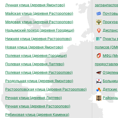
Лунная улица (деревня Ямонтово)
загранпаспо
Майская улица (деревня Расторопово)
Почтовы
Медовая улица (деревня Расторопово)
Прокура
Надымский проезд (деревня Городище)
Диспанс
Нижняя улица (деревня Расторопово)
Пункты 
Новая улица (деревня Ямонтово)
полисов (ОМ
Полевая улица (деревня Городище)
МФЦ (Мн
Полевая улица (деревня Лаптево)
предоставлен
Полевая улица (деревня Расторопово)
Отделен
Раздольная улица (деревня Ямонтово)
Больниц
Растороповская улица (деревня Расторопово)
Детские 
Речная улица (деревня Лаптево)
Районны
Речная улица (деревня Расторопово)
Рябиновая улица (деревня Каменка)