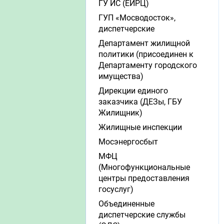
ГУ ИС (ЕИРЦ)
ГУП «Мосводосток»,
диспетчерские
Департамент жилищной
политики (присоединен к
Департаменту городского
имущества)
Дирекции единого
заказчика (ДЕЗы, ГБУ
Жилищник)
Жилищные инспекции
Мосэнергосбыт
МФЦ
(Многофункциональные
центры предоставления
госуслуг)
Объединенные
диспетчерские службы