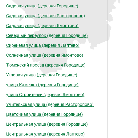
Садовая улица (деревня Городище)
Садовая улица (деревня Расторопово)
Садовая улица (деревня Ямонтово)
Северный переулок (деревня Городище)
Сиреневая улица (деревня Лаптево)
Солнечная улица (деревня Ямонтово)
Тюменский проезд (деревня Городище)
Угловая улица (деревня Городище)
улица Каменка (деревня Городище)
улица Строителей (деревня Ямонтово)
Учительская улица (деревня Расторопово)
Цветочная улица (деревня Городище)
Центральная улица (деревня Городище)
Центральная улица (деревня Лаптево)