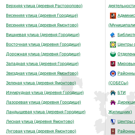
Верхняя улица (деревня Расторопово)
деятельност
Весенняя улица (деревня Городище)
Админис
Весенняя улица (деревня Ямонтово)
(Муниципали
Вишневая улица (деревня Городище)
Библиот
Восточная улица (деревня Городище)
Центры 
Дорожная улица (деревня Городище)
Отделен
Западная улица (деревня Городище)
Мировые
Звездная улица (деревня Ямонтово)
Районны
Зеленая улица (деревня Ямонтово)
(СОБЕСы)
Изумрудная улица (деревня Городище)
БТИ
Лазоревая улица (деревня Городище)
Дирекци
Ландышевая улица (деревня Городище)
Жилищник)
Лесная улица (деревня Ямонтово)
Центры 
Луговая улица (деревня Ямонтово)
Районны