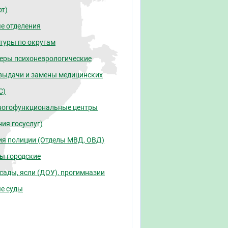
рт)
е отделения
туры по округам
еры психоневрологические
выдачи и замены медицинских
С)
огофункциональные центры
ия госуслуг)
ия полиции (Отделы МВД, ОВД)
ы городские
сады, ясли (ДОУ), прогимназии
е суды