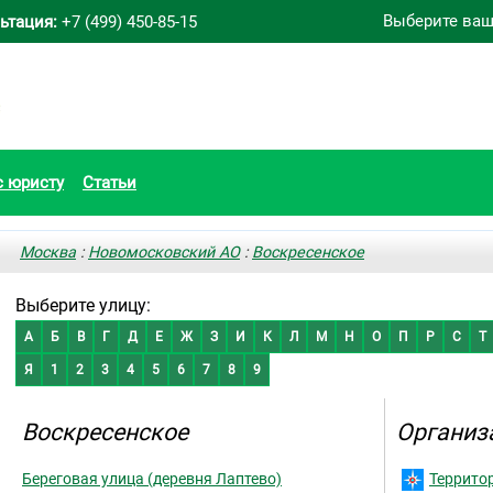
Выберите ваш
ьтация:
+7 (499) 450-85-15
с юристу
Статьи
Москва
:
Новомосковский АО
:
Воскресенское
Выберите улицу:
А
Б
В
Г
Д
Е
Ж
З
И
К
Л
М
Н
О
П
Р
С
Т
Я
1
2
3
4
5
6
7
8
9
Воскресенское
Организ
Береговая улица (деревня Лаптево)
Террито