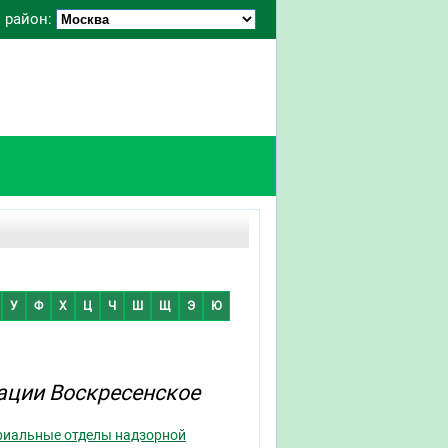
 район:
У
Ф
Х
Ц
Ч
Ш
Щ
Э
Ю
ации Воскресенское
риальные отделы надзорной