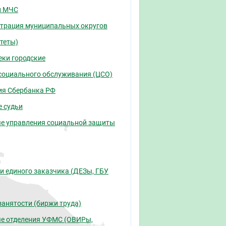
и МЧС
трация муниципальных округов
теты)
еки городские
социального обслуживания (ЦСО)
ия Сбербанка РФ
 судьи
е управления социальной защиты
и единого заказчика (ДЕЗы, ГБУ
занятости (биржи труда)
е отделения УФМС (ОВИРы,