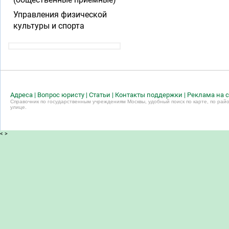
Управления физической
культуры и спорта
Адреса
|
Вопрос юристу
|
Статьи
|
Контакты поддержки
|
Реклама на с
Справочник по государственным учреждениям Москвы, удобный поиск по карте, по райо
улице.
<
>