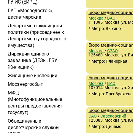
ГУ ИС (ЕИРЦ)
ГУП «Мосводосток»,
Бюро медико-социа
диспетчерские
Москва
/
ВАО
111395, Москва, ул. М
Департамент жилищной
•
Метро: Выхино
политики (присоединен к
Департаменту городского
имущества)
Бюро медико-социа
Москва
/
СЗАО
Дирекции единого
125480, Москва, ул. Ви
•
заказчика (ДЕЗы, ГБУ
Метро: Планерная
Жилищник)
Жилищные инспекции
Бюро медико-социа
Москва
/
ВАО
Мосэнергосбыт
107014, Москва, ул. Хр
•
МФЦ
Метро: Преображенс
(Многофункциональные
центры предоставления
Бюро медико-социа
госуслуг)
САО
/
Савеловский
125083, Москва, ул. Ю
Объединенные
•
Метро: Динамо
диспетчерские службы