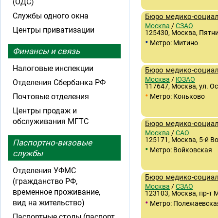
(ОДС)
Службы одного окна
Бюро медико-социа
Москва
/
СЗАО
Центры приватизации
125430, Москва, Пятни
•
Метро: Митино
Финансы и связь
Налоговые инспекции
Бюро медико-социа
Москва
/
ЮЗАО
Отделения Сбербанка РФ
117647, Москва, ул. Ос
•
Почтовые отделения
Метро: Коньково
Центры продаж и
обслуживания МГТС
Бюро медико-социа
Москва
/
САО
125171, Москва, 5-й Во
Паспортно-визовые
•
Метро: Войковская
службы
Отделения УФМС
Бюро медико-социа
(гражданство РФ,
Москва
/
СЗАО
временное проживание,
123103, Москва, пр-т 
•
вид на жительство)
Метро: Полежаевска
Паспортные столы (паспорт