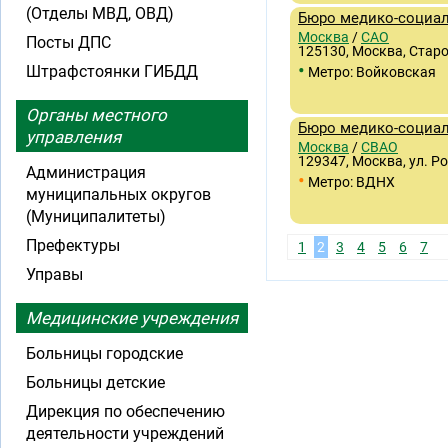
(Отделы МВД, ОВД)
Бюро медико-социал
Москва
/
САО
Посты ДПС
125130, Москва, Старо
•
Штрафстоянки ГИБДД
Метро: Войковская
Органы местного
Бюро медико-социа
управления
Москва
/
СВАО
129347, Москва, ул. Ро
Администрация
•
Метро: ВДНХ
муниципальных округов
(Муниципалитеты)
Префектуры
1
2
3
4
5
6
7
Управы
Медицинские учреждения
Больницы городские
Больницы детские
Дирекция по обеспечению
деятельности учреждений