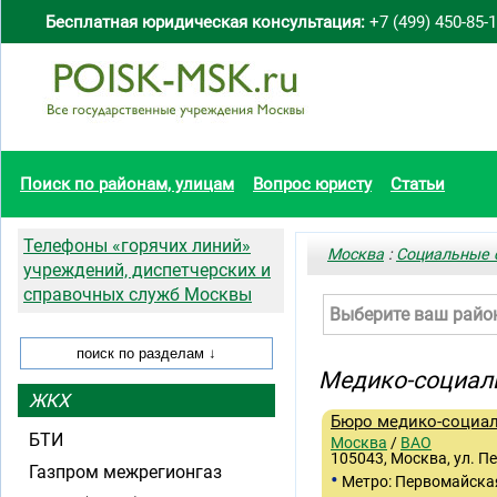
Бесплатная юридическая консультация:
+7 (499) 450-85-
Поиск по районам, улицам
Вопрос юристу
Статьи
Телефоны «горячих линий»
Москва
:
Социальные 
учреждений, диспетчерских и
справочных служб Москвы
Выберите ваш райо
Медико-социал
ЖКХ
Бюро медико-социа
БТИ
Москва
/
ВАО
105043, Москва, ул. П
Газпром межрегионгаз
•
Метро: Первомайска