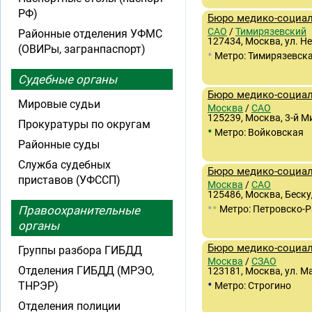
РФ)
Бюро медико-социа
САО
/
Тимирязевский
Районные отделения УФМС
127434, Москва, ул. Н
(ОВИРы, загранпаспорт)
•
Метро: Тимирязевск
Судебные органы
Бюро медико-социа
Мировые судьи
Москва
/
САО
125239, Москва, 3-й Ми
Прокуратуры по округам
•
Метро: Войковская
Районные суды
Служба судебных
Бюро медико-социа
приставов (УФССП)
Москва
/
САО
125486, Москва, Беску
•
•
Правоохранительные
Метро: Петровско-
органы
Бюро медико-социа
Группы разбора ГИБДД
Москва
/
СЗАО
Отделения ГИБДД (МРЭО,
123181, Москва, ул. М
•
ТНРЭР)
Метро: Строгино
Отделения полиции