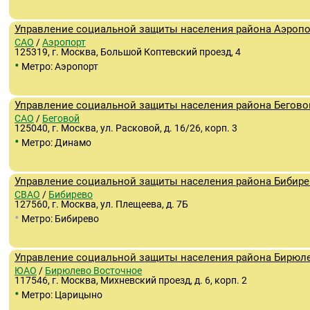
Управление социальной защиты населения района Аэропо
САО
/
Аэропорт
125319, г. Москва, Большой Коптевский проезд, 4
•
Метро: Аэропорт
Управление социальной защиты населения района Бегово
САО
/
Беговой
125040, г. Москва, ул. Расковой, д. 16/26, корп. 3
•
Метро: Динамо
Управление социальной защиты населения района Бибире
СВАО
/
Бибирево
127560, г. Москва, ул. Плещеева, д. 7Б
•
Метро: Бибирево
Управление социальной защиты населения района Бирюле
ЮАО
/
Бирюлево Восточное
117546, г. Москва, Михневский проезд, д. 6, корп. 2
•
Метро: Царицыно