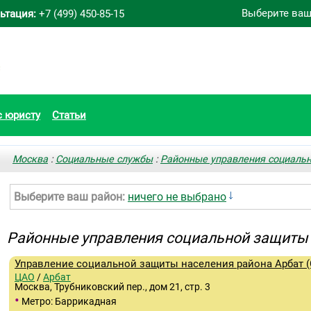
Выберите ваш
ьтация:
+7 (499) 450-85-15
с юристу
Статьи
Москва
:
Социальные службы
:
Районные управления социаль
Выберите ваш район:
ничего не выбрано
Районные управления социальной защиты
Управление социальной защиты населения района Арбат 
ЦАО
/
Арбат
Москва, Трубниковский пер., дом 21, стр. 3
•
Метро: Баррикадная