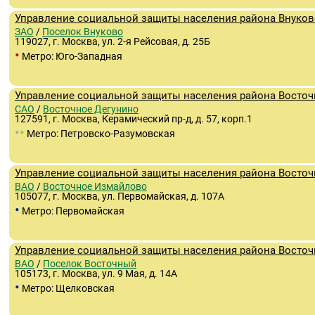
Управление социальной защиты населения района Внуков
ЗАО
/
Поселок Внуково
119027, г. Москва, ул. 2-я Рейсовая, д. 25Б
•
Метро: Юго-Западная
Управление социальной защиты населения района Восточ
САО
/
Восточное Дегунино
127591, г. Москва, Керамический пр-д, д. 57, корп.1
•
•
Метро: Петровско-Разумовская
Управление социальной защиты населения района Восто
ВАО
/
Восточное Измайлово
105077, г. Москва, ул. Первомайская, д. 107А
•
Метро: Первомайская
Управление социальной защиты населения района Восточ
ВАО
/
Поселок Восточный
105173, г. Москва, ул. 9 Мая, д. 14А
•
Метро: Щелковская