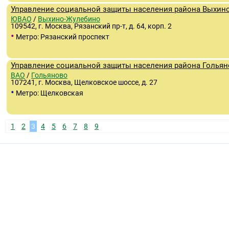
Управление социальной защиты населения района Выхин
ЮВАО
/
Выхино-Жулебино
109542, г. Москва, Рязанский пр-т, д. 64, корп. 2
•
Метро: Рязанский проспект
Управление социальной защиты населения района Гольян
ВАО
/
Гольяново
107241, г. Москва, Щелковское шоссе, д. 27
•
Метро: Щелковская
1
2
3
4
5
6
7
8
9