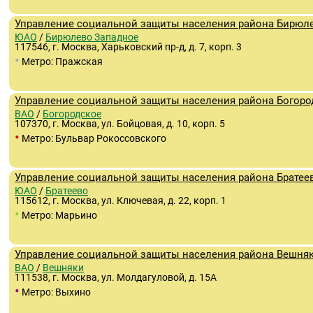
Управление социальной защиты населения района Бирюле
ЮАО
/
Бирюлево Западное
117546, г. Москва, Харьковский пр-д, д. 7, корп. 3
•
Метро: Пражская
Управление социальной защиты населения района Богоро
ВАО
/
Богородское
107370, г. Москва, ул. Бойцовая, д. 10, корп. 5
•
Метро: Бульвар Рокоссовского
Управление социальной защиты населения района Братее
ЮАО
/
Братеево
115612, г. Москва, ул. Ключевая, д. 22, корп. 1
•
Метро: Марьино
Управление социальной защиты населения района Вешняк
ВАО
/
Вешняки
111538, г. Москва, ул. Молдагуловой, д. 15А
•
Метро: Выхино