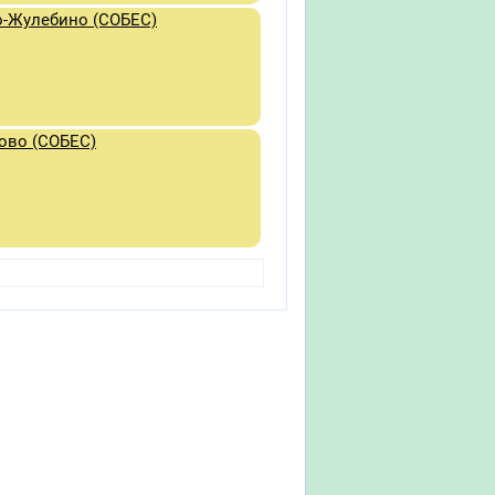
о-Жулебино (СОБЕС)
ово (СОБЕС)