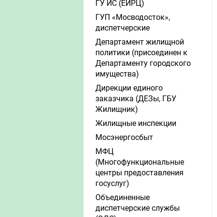
ГУ ИС (ЕИРЦ)
ГУП «Мосводосток»,
диспетчерские
Департамент жилищной
политики (присоединен к
Департаменту городского
имущества)
Дирекции единого
заказчика (ДЕЗы, ГБУ
Жилищник)
Жилищные инспекции
Мосэнергосбыт
МФЦ
(Многофункциональные
центры предоставления
госуслуг)
Объединенные
диспетчерские службы