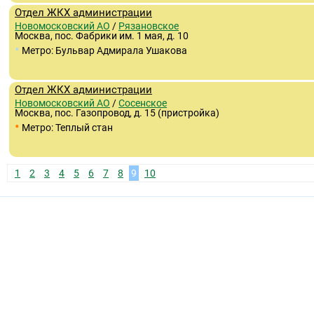
Отдел ЖКХ администрации
Новомосковский АО
/
Рязановское
Москва, пос. Фабрики им. 1 мая, д. 10
•
Метро: Бульвар Адмирала Ушакова
Отдел ЖКХ администрации
Новомосковский АО
/
Сосенское
Москва, пос. Газопровод, д. 15 (пристройка)
•
Метро: Теплый стан
1
2
3
4
5
6
7
8
9
10