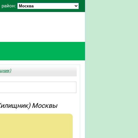
 район:
щник)
 Жилищник) Москвы