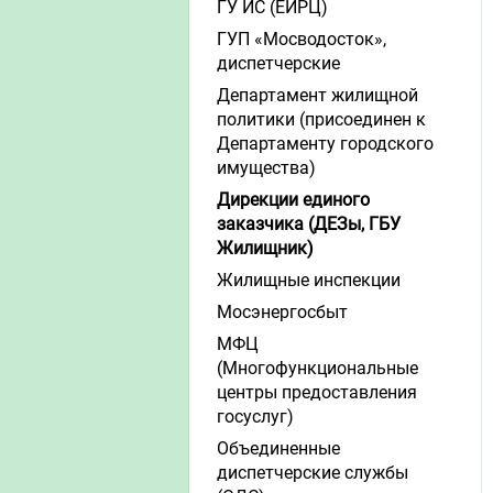
ГУ ИС (ЕИРЦ)
ГУП «Мосводосток»,
диспетчерские
Департамент жилищной
политики (присоединен к
Департаменту городского
имущества)
Дирекции единого
заказчика (ДЕЗы, ГБУ
Жилищник)
Жилищные инспекции
Мосэнергосбыт
МФЦ
(Многофункциональные
центры предоставления
госуслуг)
Объединенные
диспетчерские службы