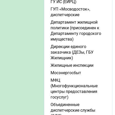
ГУ ИС (ЕИРЦ)
ГУП «Мосводосток»,
диспетчерские
Департамент жилищной
политики (присоединен к
Департаменту городского
имущества)
Дирекции единого
заказчика (ДЕЗы, ГБУ
Жилищник)
Жилищные инспекции
Мосэнергосбыт
МФЦ
(Многофункциональные
центры предоставления
госуслуг)
Объединенные
диспетчерские службы