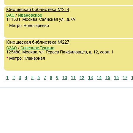
Юношеская библиотека №214
ВАО
/
Ивановское
111531, Москва, Саянская ул., д.7А
•
Метро: Новогиреево
Юношеская библиотека №227
СЗАО
/
Северное Тушино
125480, Москва, ул. Героев Панфиловцев, д. 12, корп. 1
•
Метро: Планерная
1
2
3
4
5
6
7
8
9
10
11
12
13
14
15
16
17