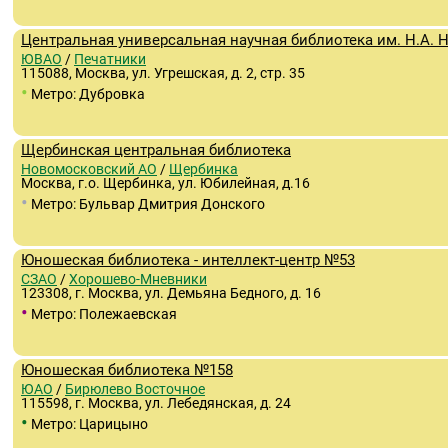
Центральная универсальная научная библиотека им. Н.А. 
ЮВАО
/
Печатники
115088, Москва, ул. Угрешская, д. 2, стр. 35
•
Метро: Дубровка
Щербинская центральная библиотека
Новомосковский АО
/
Щербинка
Москва, г.о. Щербинка, ул. Юбилейная, д.16
•
Метро: Бульвар Дмитрия Донского
Юношеская библиотека - интеллект-центр №53
СЗАО
/
Хорошево-Мневники
123308, г. Москва, ул. Демьяна Бедного, д. 16
•
Метро: Полежаевская
Юношеская библиотека №158
ЮАО
/
Бирюлево Восточное
115598, г. Москва, ул. Лебедянская, д. 24
•
Метро: Царицыно