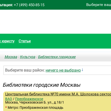
Выберите ваш
ьтация:
+7 (499) 450-85-15
с юристу
Статьи
Москва
:
Культура
:
Библиотеки городские
Выберите ваш район:
ничего не выбрано
Библиотеки городские Москвы
Центральная библиотека №70 имени М.А. Шолохова сектор
ВАО
/
Преображенское
Москва, Черкизовская Б. ул., д.18/1
•
Метро: Преображенская площадь