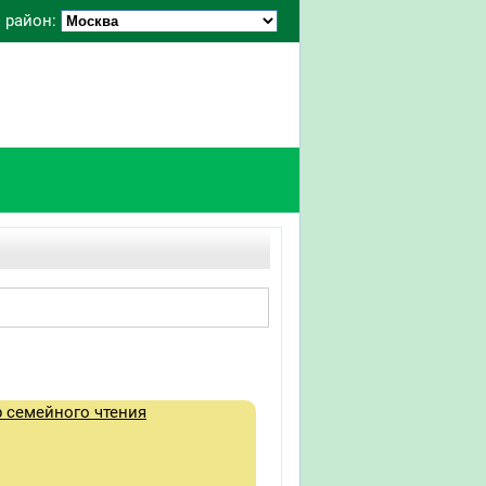
 район:
 семейного чтения