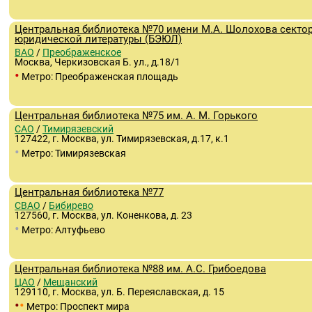
Центральная библиотека №70 имени М.А. Шолохова секто
юридической литературы (БЭЮЛ)
ВАО
/
Преображенское
Москва, Черкизовская Б. ул., д.18/1
•
Метро: Преображенская площадь
Центральная библиотека №75 им. А. М. Горького
САО
/
Тимирязевский
127422, г. Москва, ул. Тимирязевская, д.17, к.1
•
Метро: Тимирязевская
Центральная библиотека №77
СВАО
/
Бибирево
127560, г. Москва, ул. Коненкова, д. 23
•
Метро: Алтуфьево
Центральная библиотека №88 им. А.С. Грибоедова
ЦАО
/
Мещанский
129110, г. Москва, ул. Б. Переяславская, д. 15
•
•
Метро: Проспект мира