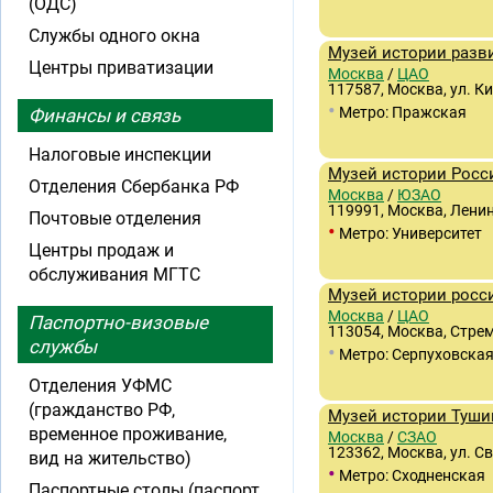
(ОДС)
Службы одного окна
Музей истории разв
Центры приватизации
Москва
/
ЦАО
117587, Москва, ул. Ки
•
Метро: Пражская
Финансы и связь
Налоговые инспекции
Музей истории Росси
Отделения Сбербанка РФ
Москва
/
ЮЗАО
119991, Москва, Ленин
Почтовые отделения
•
Метро: Университет
Центры продаж и
обслуживания МГТС
Музей истории росс
Москва
/
ЦАО
Паспортно-визовые
113054, Москва, Стремя
службы
•
Метро: Серпуховска
Отделения УФМС
(гражданство РФ,
Музей истории Туши
временное проживание,
Москва
/
СЗАО
123362, Москва, ул. С
вид на жительство)
•
Метро: Сходненская
Паспортные столы (паспорт