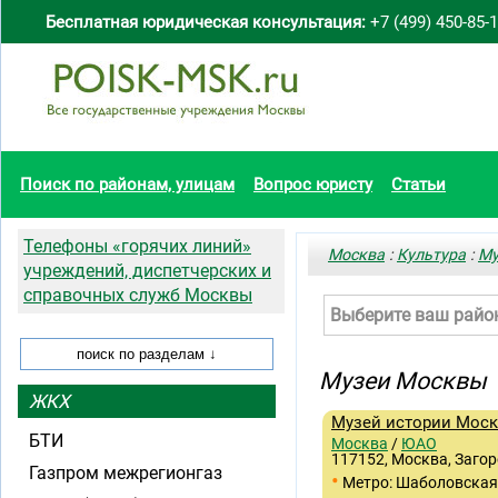
Бесплатная юридическая консультация:
+7 (499) 450-85-
Поиск по районам, улицам
Вопрос юристу
Статьи
Телефоны «горячих линий»
Москва
:
Культура
:
Му
учреждений, диспетчерских и
справочных служб Москвы
Выберите ваш райо
Музеи Москвы
ЖКХ
Музей истории Моск
БТИ
Москва
/
ЮАО
117152, Москва, Загор
Газпром межрегионгаз
•
Метро: Шаболовская