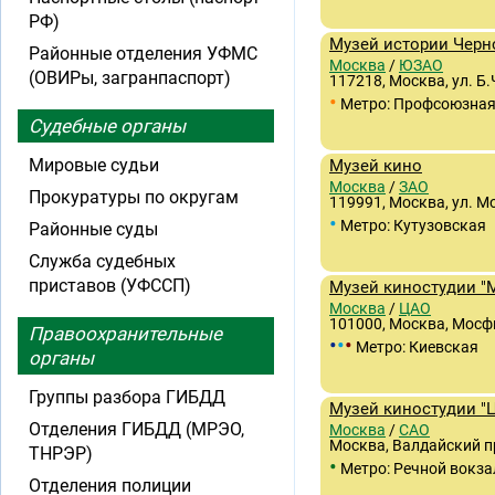
РФ)
Музей истории Черн
Районные отделения УФМС
Москва
/
ЮЗАО
(ОВИРы, загранпаспорт)
117218, Москва, ул. Б
•
Метро: Профсоюзна
Судебные органы
Мировые судьи
Музей кино
Москва
/
ЗАО
Прокуратуры по округам
119991, Москва, ул. М
•
Метро: Кутузовская
Районные суды
Служба судебных
приставов (УФССП)
Музей киностудии "
Москва
/
ЦАО
101000, Москва, Мосф
Правоохранительные
•
•
•
Метро: Киевская
органы
Группы разбора ГИБДД
Музей киностудии "
Отделения ГИБДД (МРЭО,
Москва
/
САО
Москва, Валдайский пр
ТНРЭР)
•
Метро: Речной вокза
Отделения полиции