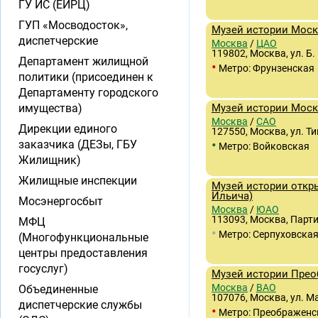
ГУ ИС (ЕИРЦ)
ГУП «Мосводосток»,
Музей истории Моск
диспетчерские
Москва
/
ЦАО
119802, Москва, ул. Б.
Департамент жилищной
•
Метро: Фрунзенская
политики (присоединен к
Департаменту городского
имущества)
Музей истории Моск
Москва
/
САО
Дирекции единого
127550, Москва, ул. Т
•
заказчика (ДЕЗы, ГБУ
Метро: Войковская
Жилищник)
Жилищные инспекции
Музей истории откр
Ильича)
Мосэнергосбыт
Москва
/
ЮАО
113093, Москва, Парти
МФЦ
•
Метро: Серпуховска
(Многофункциональные
центры предоставления
госуслуг)
Музей истории Прео
Москва
/
ВАО
Объединенные
107076, Москва, ул. М
диспетчерские службы
•
Метро: Преображенс