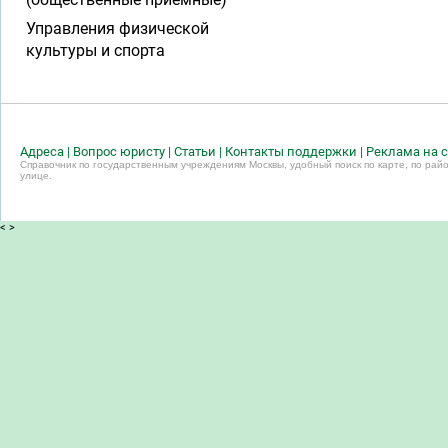
Управления физической
культуры и спорта
Адреса
|
Вопрос юристу
|
Статьи
|
Контакты поддержки
|
Реклама на с
Справочник по государственным учреждениям Москвы, удобный поиск по карте, по райо
улице.
<
>