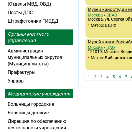
(Отделы МВД, ОВД)
Музей киностудии им
Посты ДПС
Москва
/
СВАО
Москва, ул. Сергея Эй
Штрафстоянки ГИБДД
•
Метро: ВДНХ
Органы местного
управления
Музей книги Россий
Москва
/
ЦАО
Администрация
121019, Москва, Воздви
•
муниципальных округов
Метро: Библиотека и
(Муниципалитеты)
Префектуры
1
2
3
4
5
6
7
Управы
Медицинские учреждения
Больницы городские
Больницы детские
Дирекция по обеспечению
деятельности учреждений