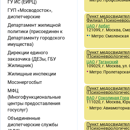
Метро: Профсоюзна
ГУ ИС (ЕИРЦ)
ГУП «Мосводосток»,
Пункт медосвидетел
диспетчерские
Филиал Психоневро
Департамент жилищной
ЦАО
/
Арбат
121099, г. Москва, См
политики (присоединен к
•
•
Метро: Смоленская
Департаменту городского
имущества)
Пункт медосвидетел
Дирекции единого
(Психоневрологичес
заказчика (ДЕЗы, ГБУ
ЦАО
/
Таганский
Жилищник)
109029, г. Москва, ул.
•
Метро: Пролетарска
Жилищные инспекции
Мосэнергосбыт
Пункт медосвидетел
МФЦ
(Психоневрологичес
(Многофункциональные
ВАО
/
Соколиная Гора
111020, г. Москва, Юрь
центры предоставления
•
Метро: Авиамоторна
госуслуг)
Объединенные
Пункт медосвидетел
диспетчерские службы
(Психоневрологичес