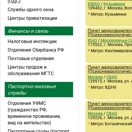
(ОДС)
ЮВАО
/
Кузьминки
109462, г. Москва, Во
Службы одного окна
•
Метро: Кузьминки
Центры приватизации
Финансы и связь
Пункт медосвидетел
(Психоневрологичес
ЮАО
/
Москворечье-С
Налоговые инспекции
115522, г. Москва, Про
•
Отделения Сбербанка РФ
Метро: Кантемировс
Почтовые отделения
Центры продаж и
Пункт медосвидетел
(Психоневрологичес
обслуживания МГТС
Москва
/
СВАО
129515, г. Москва, ул. 
•
Паспортно-визовые
Метро: ВДНХ
службы
Отделения УФМС
Пункт медосвидетел
(Психоневрологичес
(гражданство РФ,
Москва
/
СВАО
временное проживание,
129226, г. Москва, ул. 
•
вид на жительство)
Метро: Ботанический
Паспортные столы (паспорт