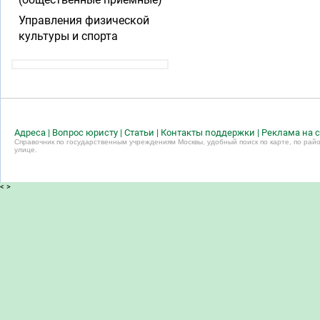
Управления физической
культуры и спорта
Адреса
|
Вопрос юристу
|
Статьи
|
Контакты поддержки
|
Реклама на с
Справочник по государственным учреждениям Москвы, удобный поиск по карте, по райо
улице.
<
>