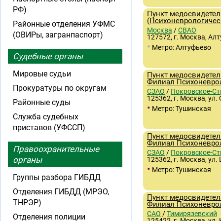
РФ)
Пункт медосвидетел
(Психоневрологичес
Районные отделения УФМС
Москва
/
СВАО
(ОВИРы, загранпаспорт)
127572, г. Москва, Алт
•
Метро: Алтуфьево
Судебные органы
Мировые судьи
Пункт медосвидетел
Филиал Психоневро
Прокуратуры по округам
СЗАО
/
Покровское-С
125362, г. Москва, ул.
Районные суды
•
Метро: Тушинская
Служба судебных
приставов (УФССП)
Пункт медосвидетел
Филиал Психоневро
Правоохранительные
СЗАО
/
Покровское-С
органы
125362, г. Москва, ул.
•
Метро: Тушинская
Группы разбора ГИБДД
Отделения ГИБДД (МРЭО,
Пункт медосвидетел
ТНРЭР)
Филиал Психоневро
САО
/
Тимирязевский
Отделения полиции
125422, г. Москва, ул. 