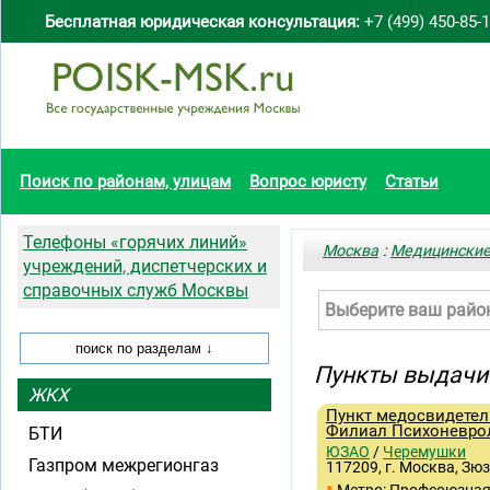
Бесплатная юридическая консультация:
+7 (499) 450-85-
Поиск по районам, улицам
Вопрос юристу
Статьи
Телефоны «горячих линий»
Москва
:
Медицинские
учреждений, диспетчерских и
справочных служб Москвы
Выберите ваш райо
Пункты выдачи 
ЖКХ
Пункт медосвидетел
Филиал Психоневро
БТИ
ЮЗАО
/
Черемушки
Газпром межрегионгаз
117209, г. Москва, Зюз
•