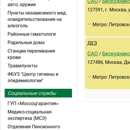
САО
Бескудник
/
авто, оружие
127591, г. Москва, 
Пункты независимого мед.
освидетельствования на
•
•
Метро: Петровск
алкоголь
Районные гематологи
Родильные дома
ДЕЗ
Станции переливания
САО
Бескудник
/
крови
127486, Москва, Дм
Травмпункты
ФБУЗ "Центр гигиены и
•
•
Метро: Петровск
эпидемиологии"
Социальные службы
ГУП «Моссоцгарантия»
Медико-социальная
экспертиза (МСЭ)
Отделения Пенсионного