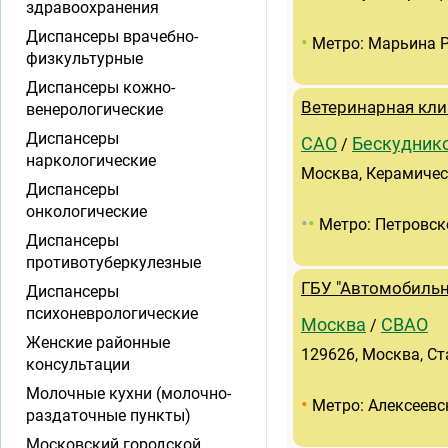
здравоохранения
Диспансеры врачебно-
•
Метро: Марьина 
физкультурные
Диспансеры кожно-
Ветеринарная кли
венерологические
Диспансеры
САО
Бескудник
/
наркологические
Москва, Керамическ
Диспансеры
онкологические
•
•
Метро: Петровск
Диспансеры
противотуберкулезные
ГБУ "Автомобиль
Диспансеры
психоневрологические
Москва
СВАО
/
Женские районные
129626, Москва, Ст
консультации
Молочные кухни (молочно-
•
Метро: Алексеевс
раздаточные пункты)
Московский городской