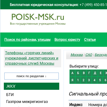
Бесплатная юридическая консультация:
+7 (499) 450-85-
Поиск по районам, улицам
Вопрос юристу
Статьи
Телефоны «горячих линий»
Москва
:
САО
:
Бескуд
учреждений, диспетчерских и
справочных служб Москвы
Выберите улицу:
А
Б
В
Г
Д
Е
Я
1
2
3
4
5
6
ЖКХ
Сигнальный пр
БТИ
Газпром межрегионгаз
Индекс
Номера д