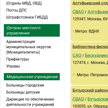
Алтуфьевский отд
(Отделы МВД, ОВД)
Посты ДПС
СВАО
Алтуфьев
/
Штрафстоянки ГИБДД
129347, Москва, Юго
Органы местного
•
Метро: ВДНХ
управления
Администрация
Библиотека-филиа
муниципальных округов
(Муниципалитеты)
САО
Бескудник
/
Префектуры
127474, г. Москва,
Управы
•
•
Метро: Петровск
Медицинские учреждения
Больницы городские
Бутырский район
Больницы детские
СВАО
Бутырски
Дирекция по обеспечению
/
деятельности учреждений
103055, ул. Образцо