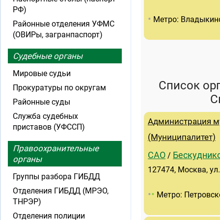
РФ)
•
Метро: Владыкин
Районные отделения УФМС
(ОВИРы, загранпаспорт)
Судебные органы
Мировые судьи
Список ор
Прокуратуры по округам
С
Районные суды
Служба судебных
Администрация м
приставов (УФССП)
(Муниципалитет)
Правоохранительные
САО
Бескудник
/
органы
127474, Москва, ул.
Группы разбора ГИБДД
Отделения ГИБДД (МРЭО,
•
•
Метро: Петровск
ТНРЭР)
Отделения полиции