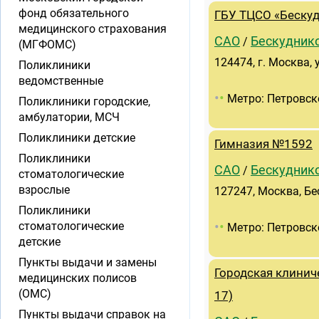
фонд обязательного
ГБУ ТЦСО «Беску
медицинского страхования
САО
Бескудник
/
(МГФОМС)
124474, г. Москва, 
Поликлиники
ведомственные
•
•
Метро: Петровск
Поликлиники городские,
амбулатории, МСЧ
Поликлиники детские
Гимназия №1592
Поликлиники
САО
Бескудник
/
стоматологические
взрослые
127247, Москва, Бе
Поликлиники
•
•
стоматологические
Метро: Петровск
детские
Пункты выдачи и замены
Городская клини
медицинских полисов
(ОМС)
17)
Пункты выдачи справок на