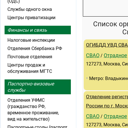
(ОДС)
Службы одного окна
Центры приватизации
Список ор
Финансы и связь
С
Налоговые инспекции
ОГИБДД УВД СВАО
Отделения Сбербанка РФ
СВАО
Отрадное
/
Почтовые отделения
127273, Москва, Си
Центры продаж и
обслуживания МГТС
•
Метро: Владыкин
Паспортно-визовые
службы
Отделение регис
Отделения УФМС
России по г. Моск
(гражданство РФ,
временное проживание,
СВАО
Отрадное
/
вид на жительство)
127273, Москва, Си
Паспортные столы (паспорт