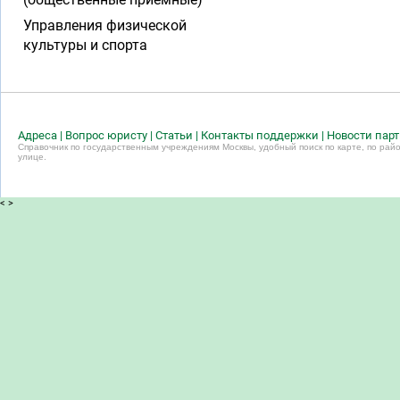
Управления физической
культуры и спорта
Адреса
|
Вопрос юристу
|
Статьи
|
Контакты поддержки
|
Новости пар
Справочник по государственным учреждениям Москвы, удобный поиск по карте, по райо
улице.
<
>