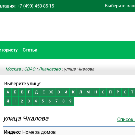
Выберите ваш
ьтация:
+7 (499) 450-85-15
с юристу
Статьи
Москва
:
СВАО
:
Лианозово
: улица Чкалова
Выберите улицу:
А
Б
В
Г
Д
Е
Ж
З
И
К
Л
М
Н
О
П
Р
С
Т
Я
1
2
3
4
5
6
7
8
9
улица Чкалова
Список
Индекс
Номера домов