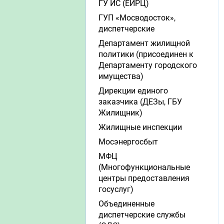
ГУ ИС (ЕИРЦ)
ГУП «Мосводосток»,
диспетчерские
Департамент жилищной
политики (присоединен к
Департаменту городского
имущества)
Дирекции единого
заказчика (ДЕЗы, ГБУ
Жилищник)
Жилищные инспекции
Мосэнергосбыт
МФЦ
(Многофункциональные
центры предоставления
госуслуг)
Объединенные
диспетчерские службы