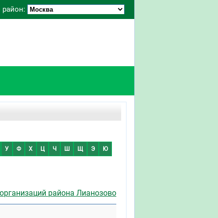
 район:
У
Ф
Х
Ц
Ч
Ш
Щ
Э
Ю
 организаций района Лианозово