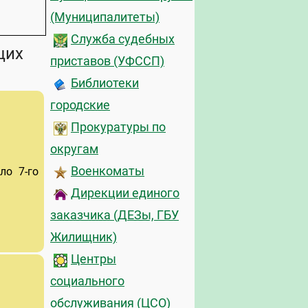
(Муниципалитеты)
Служба судебных
щих
приставов (УФССП)
Библиотеки
городские
Прокуратуры по
округам
Военкоматы
ло 7-го
Дирекции единого
заказчика (ДЕЗы, ГБУ
Жилищник)
Центры
социального
обслуживания (ЦСО)