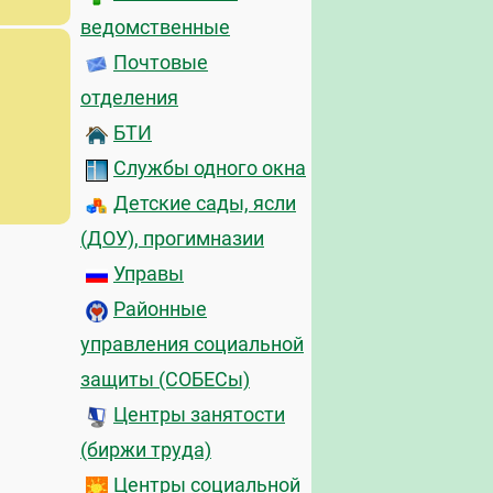
ведомственные
Почтовые
отделения
БТИ
Службы одного окна
Детские сады, ясли
(ДОУ), прогимназии
Управы
Районные
управления социальной
защиты (СОБЕСы)
Центры занятости
(биржи труда)
Центры социальной