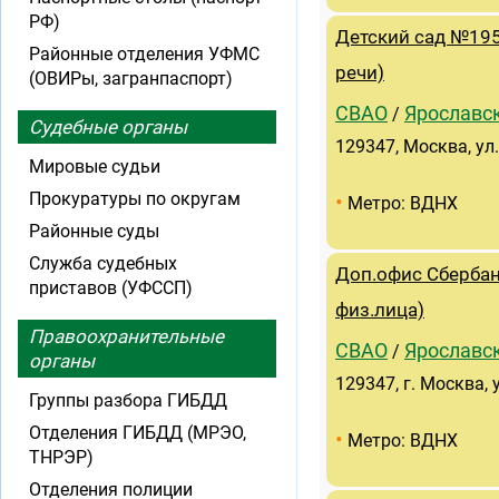
РФ)
Детский сад №195
Районные отделения УФМС
речи)
(ОВИРы, загранпаспорт)
СВАО
Ярославс
/
Судебные органы
129347, Москва, ул.
Мировые судьи
Прокуратуры по округам
•
Метро: ВДНХ
Районные суды
Служба судебных
Доп.офис Сбербан
приставов (УФССП)
физ.лица)
Правоохранительные
СВАО
Ярославс
/
органы
129347, г. Москва, 
Группы разбора ГИБДД
Отделения ГИБДД (МРЭО,
•
Метро: ВДНХ
ТНРЭР)
Отделения полиции