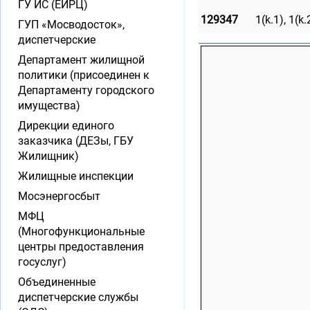
ГУ ИС (ЕИРЦ)
129347
1(k.1), 1(k.2
ГУП «Мосводосток»,
диспетчерские
Департамент жилищной
политики (присоединен к
Департаменту городского
имущества)
Дирекции единого
заказчика (ДЕЗы, ГБУ
Жилищник)
Жилищные инспекции
Мосэнергосбыт
МФЦ
(Многофункциональные
центры предоставления
госуслуг)
Объединенные
диспетчерские службы