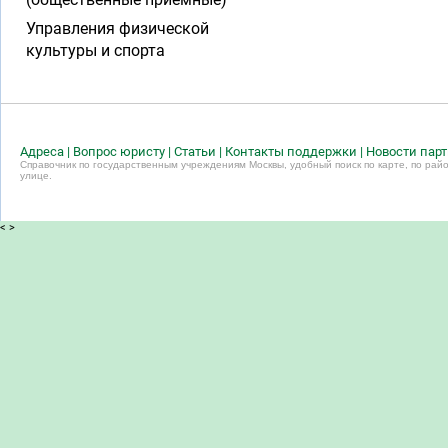
Управления физической
культуры и спорта
Адреса
|
Вопрос юристу
|
Статьи
|
Контакты поддержки
|
Новости пар
Справочник по государственным учреждениям Москвы, удобный поиск по карте, по райо
улице.
<
>