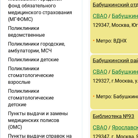
Бабушкинский отд
фонд обязательного
медицинского страхования
СВАО
Бабушкин
/
(МГФОМС)
129347, Москва, Юго
Поликлиники
ведомственные
•
Метро: ВДНХ
Поликлиники городские,
амбулатории, МСЧ
Поликлиники детские
Бабушкинский ра
Поликлиники
СВАО
Бабушкин
/
стоматологические
129327, г.Москва, у
взрослые
Поликлиники
•
Метро: Бабушкин
стоматологические
детские
Пункты выдачи и замены
Библиотека №93
медицинских полисов
(ОМС)
СВАО
Ярославс
/
Пункты выдачи справок на
129347, г. Москва, 