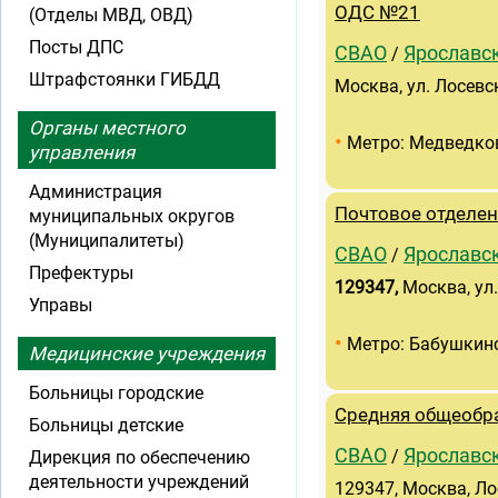
ОДС №21
(Отделы МВД, ОВД)
Посты ДПС
СВАО
Ярославс
/
Штрафстоянки ГИБДД
Москва, ул. Лосевск
Органы местного
•
Метро: Медведко
управления
Администрация
Почтовое отделен
муниципальных округов
(Муниципалитеты)
СВАО
Ярославс
/
Префектуры
129347
,
Москва, ул.
Управы
•
Метро: Бабушкин
Медицинские учреждения
Больницы городские
Средняя общеобр
Больницы детские
СВАО
Ярославс
/
Дирекция по обеспечению
деятельности учреждений
129347, Москва, Ло