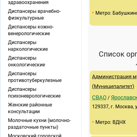
здравоохранения
Диспансеры врачебно-
•
Метро: Бабушкин
физкультурные
Диспансеры кожно-
венерологические
Диспансеры
наркологические
Список ор
Диспансеры
онкологические
Диспансеры
Администрация м
противотуберкулезные
(Муниципалитет)
Диспансеры
психоневрологические
СВАО
Ярославс
/
Женские районные
129337, г. Москва, 
консультации
Молочные кухни (молочно-
•
Метро: ВДНХ
раздаточные пункты)
Московский городской