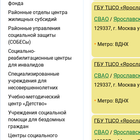
фонда
ГБУ ТЦСО «Яросл
Районные отделы центра
СВАО
Ярославс
жилищных субсидий
/
Районные управления
129337, г. Москва у
социальной защиты
(СОБЕСы)
•
Метро: ВДНХ
Социально-
реабилитационные центры
ГБУ ТЦСО «Яросл
для инвалидов
Специализированные
СВАО
Ярославс
/
учреждения для
129337, г. Москва у
несовершеннолетних
Учебно-методический
•
Метро: ВДНХ
центр «Детство»
Учреждения социальной
помощи для бездомных
ГБУ ТЦСО «Яросл
граждан
СВАО
Ярославс
/
Центры социального