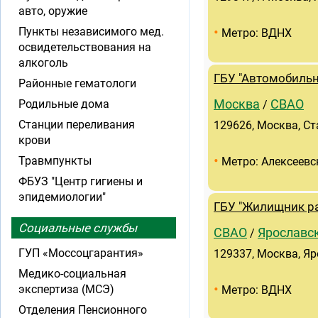
авто, оружие
•
Пункты независимого мед.
Метро: ВДНХ
освидетельствования на
алкоголь
ГБУ "Автомобиль
Районные гематологи
Родильные дома
Москва
СВАО
/
Станции переливания
129626, Москва, Ст
крови
•
Травмпункты
Метро: Алексеевс
ФБУЗ "Центр гигиены и
эпидемиологии"
ГБУ "Жилищник ра
Социальные службы
СВАО
Ярославс
/
ГУП «Моссоцгарантия»
129337, Москва, Яр
Медико-социальная
•
экспертиза (МСЭ)
Метро: ВДНХ
Отделения Пенсионного