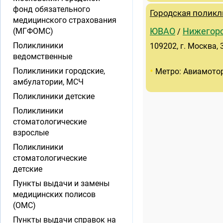
фонд обязательного
Городская поликл
медицинского страхования
(МГФОМС)
ЮВАО
Нижегор
/
Поликлиники
109202, г. Москва, 3
ведомственные
•
Поликлиники городские,
Метро: Авиамото
амбулатории, МСЧ
Поликлиники детские
Поликлиники
стоматологические
взрослые
Поликлиники
стоматологические
детские
Пункты выдачи и замены
медицинских полисов
(ОМС)
Пункты выдачи справок на