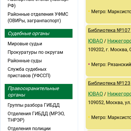
РФ)
•
Метро: Марксист
Районные отделения УФМС
(ОВИРы, загранпаспорт)
Библиотека №107
Судебные органы
ЮВАО
Нижегор
/
Мировые судьи
109202, г. Москва, 
Прокуратуры по округам
Районные суды
•
Метро: Рязанский
Служба судебных
приставов (УФССП)
Библиотека №123
Правоохранительные
ЮВАО
Нижегор
/
органы
109052, Москва, ул
Группы разбора ГИБДД
Отделения ГИБДД (МРЭО,
•
Метро: Марксист
ТНРЭР)
Отделения полиции