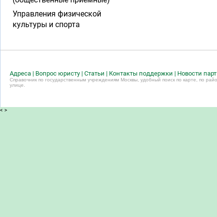
Управления физической
культуры и спорта
Адреса
|
Вопрос юристу
|
Статьи
|
Контакты поддержки
|
Новости пар
Справочник по государственным учреждениям Москвы, удобный поиск по карте, по райо
улице.
<
>