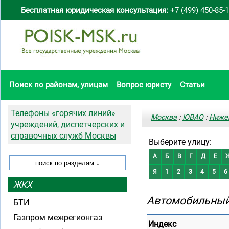
Бесплатная юридическая консультация:
+7 (499) 450-85-
Поиск по районам, улицам
Вопрос юристу
Статьи
Телефоны «горячих линий»
Москва
:
ЮВАО
:
Ниже
учреждений, диспетчерских и
справочных служб Москвы
Выберите улицу:
А
Б
В
Г
Д
Е
Я
1
2
3
4
5
6
ЖКХ
Автомобильный
БТИ
Газпром межрегионгаз
Индекс