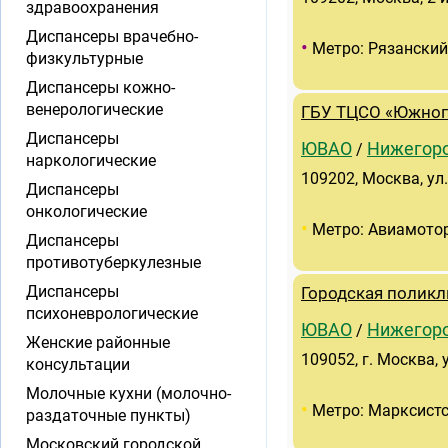
здравоохранения
Диспансеры врачебно-
•
Метро: Рязанский
физкультурные
Диспансеры кожно-
венерологические
ГБУ ТЦСО «Южноп
Диспансеры
ЮВАО
Нижегор
/
наркологические
109202, Москва, ул.
Диспансеры
онкологические
•
Метро: Авиамото
Диспансеры
противотуберкулезные
Диспансеры
Городская поликл
психоневрологические
ЮВАО
Нижегор
/
Женские районные
109052, г. Москва, 
консультации
Молочные кухни (молочно-
•
Метро: Марксист
раздаточные пункты)
Московский городской