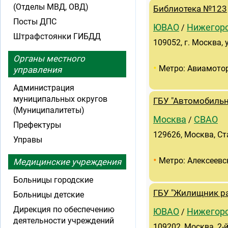
(Отделы МВД, ОВД)
Библиотека №123
Посты ДПС
ЮВАО
Нижегор
/
Штрафстоянки ГИБДД
109052, г. Москва, 
Органы местного
•
Метро: Авиамото
управления
Администрация
муниципальных округов
ГБУ "Автомобиль
(Муниципалитеты)
Москва
СВАО
/
Префектуры
129626, Москва, Ст
Управы
•
Метро: Алексеевс
Медицинские учреждения
Больницы городские
ГБУ "Жилищник ра
Больницы детские
Дирекция по обеспечению
ЮВАО
Нижегор
/
деятельности учреждений
109202, Москва, 2-