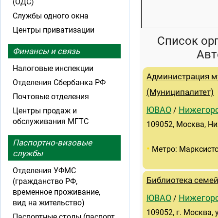
(ОДС)
Службы одного окна
Центры приватизации
Список ор
Финансы и связь
Авт
Налоговые инспекции
Администрация м
Отделения Сбербанка РФ
(Муниципалитет)
Почтовые отделения
ЮВАО
Нижегор
/
Центры продаж и
обслуживания МГТС
109052, Москва, Ниж
Паспортно-визовые
•
Метро: Марксист
службы
Отделения УФМС
Библиотека семей
(гражданство РФ,
временное проживание,
ЮВАО
Нижегор
/
вид на жительство)
109052, г. Москва, 
Паспортные столы (паспорт