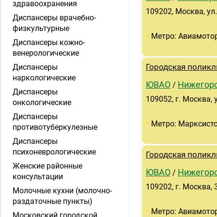
здравоохранения
109202, Москва, ул.
Диспансеры врачебно-
физкультурные
•
Метро: Авиамото
Диспансеры кожно-
венерологические
Диспансеры
Городская поликл
наркологические
ЮВАО
Нижегор
/
Диспансеры
109052, г. Москва, 
онкологические
Диспансеры
•
Метро: Марксист
противотуберкулезные
Диспансеры
психоневрологические
Городская поликл
Женские районные
ЮВАО
Нижегор
/
консультации
109202, г. Москва, 3
Молочные кухни (молочно-
раздаточные пункты)
•
Метро: Авиамото
Московский городской