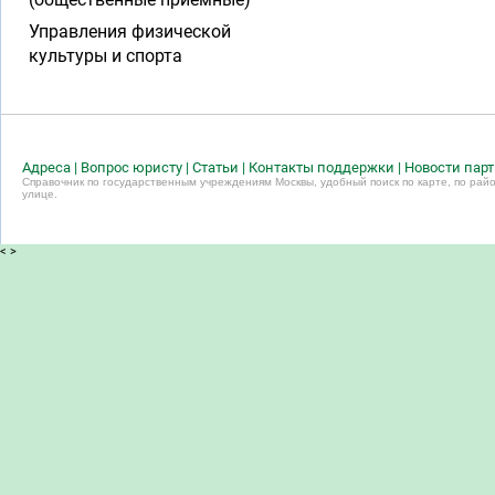
Управления физической
культуры и спорта
Адреса
|
Вопрос юристу
|
Статьи
|
Контакты поддержки
|
Новости пар
Справочник по государственным учреждениям Москвы, удобный поиск по карте, по райо
улице.
<
>