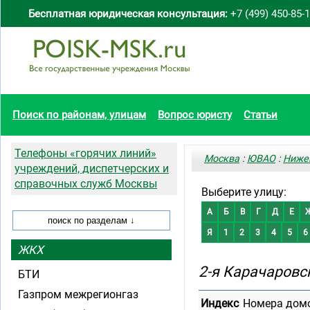
Бесплатная юридическая консультация:
+7 (499) 450-85-
Поиск по районам, улицам
Вопрос юристу
Статьи
Телефоны «горячих линий»
Москва
:
ЮВАО
:
Ниже
учреждений, диспетчерских и
справочных служб Москвы
Выберите улицу:
А
Б
В
Г
Д
Е
Я
1
2
3
4
5
6
ЖКХ
2-я Карачаровс
БТИ
Газпром межрегионгаз
Индекс
Номера дом