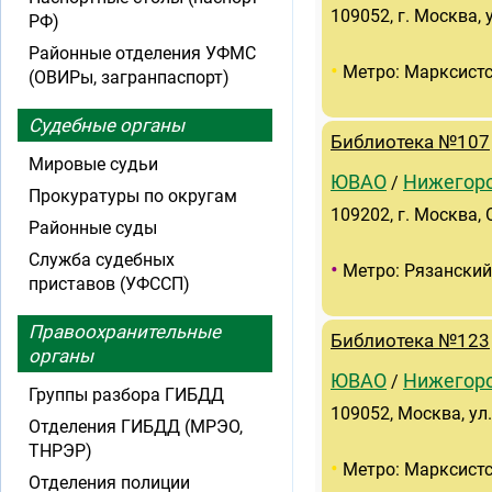
109052, г. Москва, 
РФ)
Районные отделения УФМС
•
Метро: Марксист
(ОВИРы, загранпаспорт)
Судебные органы
Библиотека №107
Мировые судьи
ЮВАО
Нижегор
/
Прокуратуры по округам
109202, г. Москва, 
Районные суды
Служба судебных
•
Метро: Рязанский
приставов (УФССП)
Правоохранительные
Библиотека №123
органы
ЮВАО
Нижегор
/
Группы разбора ГИБДД
109052, Москва, ул
Отделения ГИБДД (МРЭО,
ТНРЭР)
•
Метро: Марксист
Отделения полиции