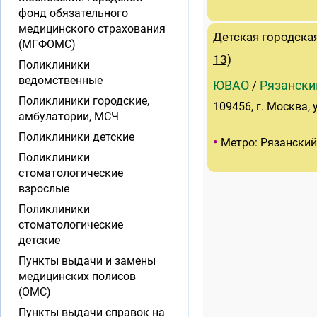
фонд обязательного
медицинского страхования
Детская городск
(МГФОМС)
13)
Поликлиники
ведомственные
ЮВАО
Рязански
/
Поликлиники городские,
109456, г. Москва, 
амбулатории, МСЧ
Поликлиники детские
•
Метро: Рязанский
Поликлиники
стоматологические
взрослые
Поликлиники
стоматологические
детские
Пункты выдачи и замены
медицинских полисов
(ОМС)
Пункты выдачи справок на