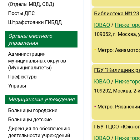
(Отделы МВД, ОВД)
Посты ДПС
Библиотека №123
Штрафстоянки ГИБДД
ЮВАО
Нижегор
/
109052, г. Москва, 
Органы местного
управления
•
Метро: Авиамото
Администрация
муниципальных округов
(Муниципалитеты)
ГБУ "Жилищник ра
Префектуры
ЮВАО
Нижегор
/
Управы
109202, Москва, 2-
Медицинские учреждения
•
Метро: Рязанский
Больницы городские
Больницы детские
ГБУ ТЦСО «Южноп
Дирекция по обеспечению
деятельности учреждений
ЮВАО
Нижегор
/