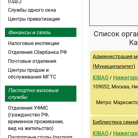
(ОДС)
Службы одного окна
Центры приватизации
Финансы и связь
Список орга
Ка
Налоговые инспекции
Отделения Сбербанка РФ
Администрация м
Почтовые отделения
(Муниципалитет)
Центры продаж и
обслуживания МГТС
ЮВАО
Нижегор
/
109052, Москва, Ниж
Паспортно-визовые
службы
•
Метро: Марксист
Отделения УФМС
(гражданство РФ,
временное проживание,
Библиотека семей
вид на жительство)
ЮВАО
Нижегор
/
Паспортные столы (паспорт