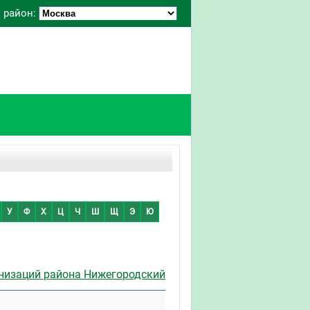
 район:
У
Ф
Х
Ц
Ч
Ш
Щ
Э
Ю
низаций района Нижегородский