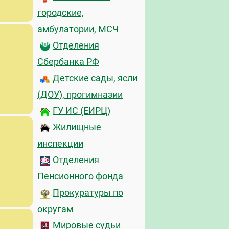
городские,
амбулатории, МСЧ
Отделения
Сбербанка РФ
Детские сады, ясли
(ДОУ), прогимназии
ГУ ИС (ЕИРЦ)
Жилищные
инспекции
Отделения
Пенсионного фонда
Прокуратуры по
округам
Мировые судьи