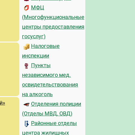
МФЦ
(Многофункциональные
центры предоставления
госуслуг)
Налоговые
инспекции
Пункты
независимого мед.
освидетельствования
на алкоголь
й»
Отделения полиции
(Отделы МВД, ОВД)
Районные отделы
центра жилищных