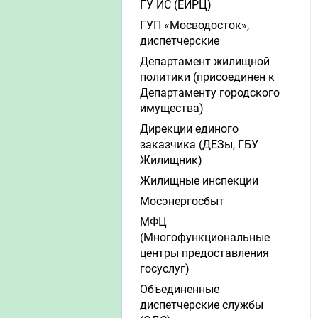
ГУ ИС (ЕИРЦ)
ГУП «Мосводосток»,
диспетчерские
Департамент жилищной
политики (присоединен к
Департаменту городского
имущества)
Дирекции единого
заказчика (ДЕЗы, ГБУ
Жилищник)
Жилищные инспекции
Мосэнергосбыт
МФЦ
(Многофункциональные
центры предоставления
госуслуг)
Объединенные
диспетчерские службы