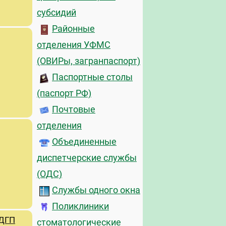
субсидий
Районные
отделения УФМС
(ОВИРы, загранпаспорт)
Паспортные столы
(паспорт РФ)
Почтовые
отделения
Объединенные
диспетчерские службы
(ОДС)
Службы одного окна
Поликлиники
(ДГП
стоматологические